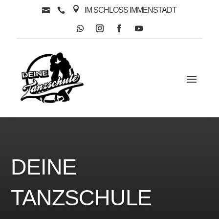

IM SCHLOSS IMMENSTADT


DEINE
TANZSCHULE