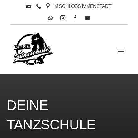

IM SCHLOSS IMMENSTADT


DEINE
TANZSCHULE