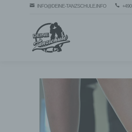


INFO@DEINE-TANZSCHULE.INFO
+490