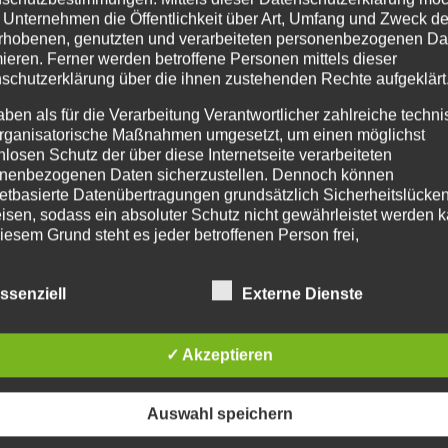
 Unternehmen die Öffentlichkeit über Art, Umfang und Zweck de
rhobenen, genutzten und verarbeiteten personenbezogenen Da
mieren. Ferner werden betroffene Personen mittels dieser
schutzerklärung über die ihnen zustehenden Rechte aufgeklärt
ormalen“ Tanzkurse, so wie man sie seit jeher kennt, heiss
aben als für die Verarbeitung Verantwortlicher zahlreiche techn
en lernt man Stufe für Stufe alle Tänze des sogenannten
rganisatorische Maßnahmen umgesetzt, um einen möglichst
 unterrichten wir...
nlosen Schutz der über diese Internetseite verarbeiteten
nenbezogenen Daten sicherzustellen. Dennoch können
netbasierte Datenübertragungen grundsätzlich Sicherheitslücke
isen, sodass ein absoluter Schutz nicht gewährleistet werden k
iesem Grund steht es jeder betroffenen Person frei,
nenbezogene Daten auch auf alternativen Wegen, beispielswe
onisch, an uns zu übermitteln.
ssenziell
Externe Dienste
IFFSBESTIMMUNGEN
✓ Akzeptieren
atenschutzerklärung beruht auf den Begrifflichkeiten, die durch
äischen Richtlinien- und Verordnungsgeber beim Erlass der
schutz-Grundverordnung (DS-GVO) verwendet wurden. Unser
Auswahl speichern
schutzerklärung soll sowohl für die Öffentlichkeit als auch für u
n und Geschäftspartner einfach lesbar und verständlich sein.