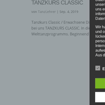
TANZKURS CLASSIC
unser
uns e
von
TanzLehrer
|
Sep. 4, 2019
infor
Daten
Tanzkurs Classic / Erwachsene Die ganz „n
Wir h
bei uns TANZKURS CLASSIC. In diesen Kurs
und o
Welttanzprogramms. Beginnend mit Stufe 1
lücke
perso
Inter
aufwe
Aus d
perso
telef
E
BEGR
Die D
Europ
Daten
Daten
Kunde