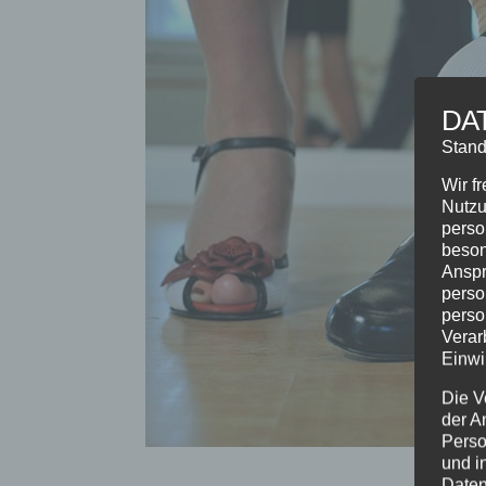
DA
Stand
Wir f
Nutzu
perso
beson
Anspr
perso
perso
Verar
Einwi
Die V
der A
Perso
und i
Daten