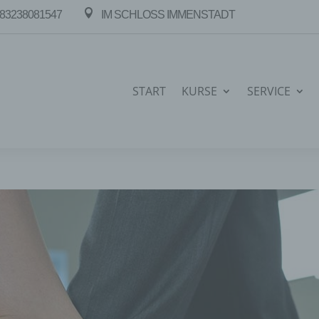

83238081547
IM SCHLOSS IMMENSTADT
START
KURSE
SERVICE