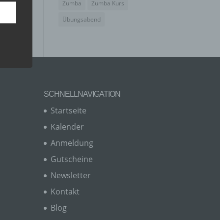
Zumba
Zumba Kurs
Übungsabend
SCHNELLNAVIGATION
Startseite
Kalender
Anmeldung
er, zu
en
Gutscheine
en,
Newsletter
Kontakt
Blog