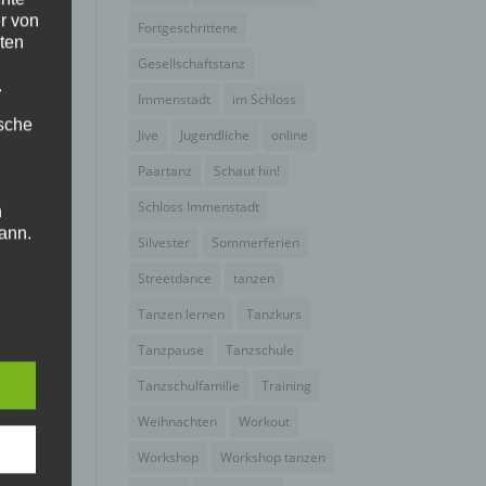
r von
Fortgeschrittene
ten
Gesellschaftstanz
.
Immenstadt
im Schloss
en
ische
Jive
Jugendliche
online
Paartanz
Schaut hin!
Schloss Immenstadt
n
ann.
Silvester
Sommerferien
ise
Streetdance
tanzen
Tanzen lernen
Tanzkurs
Tanzpause
Tanzschule
Tanzschulfamilie
Training
 den
Weihnachten
Workout
e
Workshop
Workshop tanzen
nsere
 Um