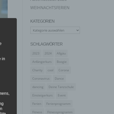
WEIHNACHTSFERIEN
KATEGORIEN
Kategorien
e
SCHLAGWÖRTER
2023
2024
Allgäu
 in
Anfängerkurs
Boogie
Charity
cool
Corona
Coronavirus
Dance
dancing
Deine Tanzschule
mens,
Einsteigerkurs
Event
ng
Ferien
Ferienprogramm
en
Fitness
Fitnessprogramm
chte