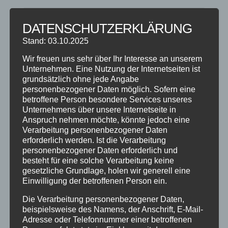
DATENSCHUTZERKLÄRUNG
Stand: 03.10.2025
NEUESTE BEITRÄGE
Wir freuen uns sehr über Ihr Interesse an unserem
SCHNUPPERTAG 2026
Unternehmen. Eine Nutzung der Internetseiten ist
grundsätzlich ohne jede Angabe
Abschlussball 2026
personenbezogener Daten möglich. Sofern eine
WEIHNACHTSFERIEN
betroffene Person besondere Services unseres
Unternehmens über unsere Internetseite in
Anspruch nehmen möchte, könnte jedoch eine
KATEGORIEN
Verarbeitung personenbezogener Daten
erforderlich werden. Ist die Verarbeitung
Kategorien
personenbezogener Daten erforderlich und
besteht für eine solche Verarbeitung keine
gesetzliche Grundlage, holen wir generell eine
SCHLAGWÖRTER
Einwilligung der betroffenen Person ein.
2023
2024
Allgäu
Anfängerkurs
Boogie
Die Verarbeitung personenbezogener Daten,
Charity
cool
Corona
Coronavirus
Dance
beispielsweise des Namens, der Anschrift, E-Mail-
Adresse oder Telefonnummer einer betroffenen
dancing
Deine Tanzschule
Einsteigerkurs
Event