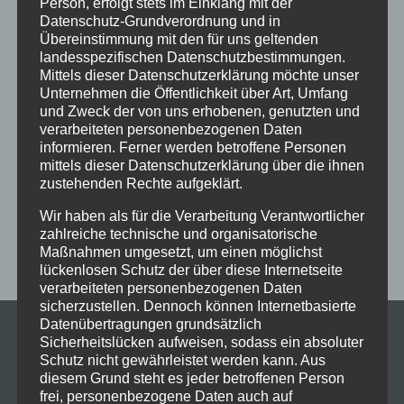
Person, erfolgt stets im Einklang mit der
Datenschutz-Grundverordnung und in
Ferien
Ferienprogramm
Fitness
Fitnessprogramm
Übereinstimmung mit den für uns geltenden
Fortgeschrittene
Gesellschaftstanz
Immenstadt
landesspezifischen Datenschutzbestimmungen.
Mittels dieser Datenschutzerklärung möchte unser
im Schloss
Jive
Jugendliche
online
Paartanz
Unternehmen die Öffentlichkeit über Art, Umfang
und Zweck der von uns erhobenen, genutzten und
Schaut hin!
Schloss Immenstadt
Silvester
verarbeiteten personenbezogenen Daten
Sommerferien
Streetdance
tanzen
Tanzen lernen
informieren. Ferner werden betroffene Personen
mittels dieser Datenschutzerklärung über die ihnen
Tanzkurs
Tanzpause
Tanzschule
Tanzschulfamilie
zustehenden Rechte aufgeklärt.
Training
Weihnachten
Workout
Workshop
Wir haben als für die Verarbeitung Verantwortlicher
Workshop tanzen
Zumba
Zumba Kurs
Übungsabend
zahlreiche technische und organisatorische
Maßnahmen umgesetzt, um einen möglichst
lückenlosen Schutz der über diese Internetseite
verarbeiteten personenbezogenen Daten
sicherzustellen. Dennoch können Internetbasierte
Datenübertragungen grundsätzlich
Sicherheitslücken aufweisen, sodass ein absoluter
Schutz nicht gewährleistet werden kann. Aus
diesem Grund steht es jeder betroffenen Person
frei, personenbezogene Daten auch auf