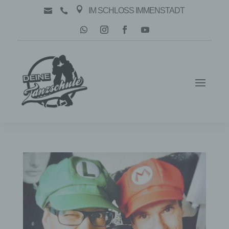

IM SCHLOSS IMMENSTADT

