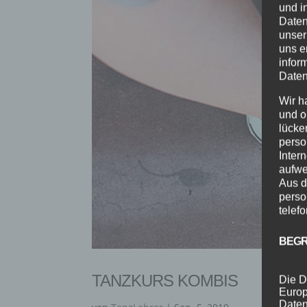
und i
Daten
unser
uns e
infor
Daten
Wir h
und o
lücke
perso
Inter
aufwe
Aus d
perso
telef
BEGR
TANZKURS KOMBIS
Die D
Europ
Daten