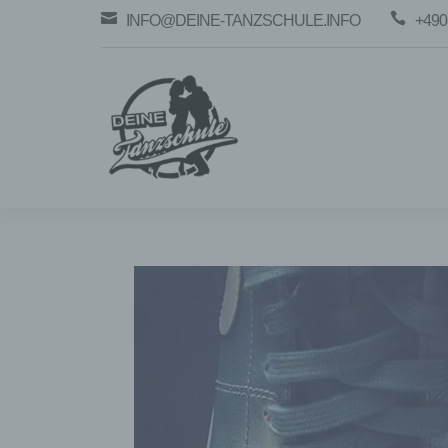


INFO@DEINE-TANZSCHULE.INFO
+490