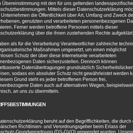
n Übereinstimmung mit den für uns geltenden landesspezifisch
schutzbestimmungen. Mittels dieser Datenschutzerklärung mö
 Unternehmen die Öffentlichkeit über Art, Umfang und Zweck de
rhobenen, genutzten und verarbeiteten personenbezogenen Da
mieren. Ferner werden betroffene Personen mittels dieser
schutzerklärung über die ihnen zustehenden Rechte aufgeklärt
aben als für die Verarbeitung Verantwortlicher zahlreiche techn
rganisatorische Maßnahmen umgesetzt, um einen möglichst
nlosen Schutz der über diese Internetseite verarbeiteten
nenbezogenen Daten sicherzustellen. Dennoch können
netbasierte Datenübertragungen grundsätzlich Sicherheitslücke
isen, sodass ein absoluter Schutz nicht gewährleistet werden k
iesem Grund steht es jeder betroffenen Person frei,
nenbezogene Daten auch auf alternativen Wegen, beispielswe
onisch, an uns zu übermitteln.
IFFSBESTIMMUNGEN
atenschutzerklärung beruht auf den Begrifflichkeiten, die durch
äischen Richtlinien- und Verordnungsgeber beim Erlass der
schutz-Grundverordnung (DS-GVO) verwendet wurden. Unser