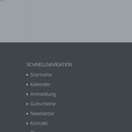
gener
wendet
SCHNELLNAVIGATION
che
Startseite
eben,
el
Kalender
Anmeldung
Gutscheine
Newsletter
n
Kontakt