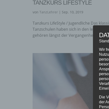
TANZKURS LIFESTYLE
von
TanzLehrer
|
Sep. 10, 2019
Tanzkurs LifeStyle / Jugendliche Das kl
Tanzschulen haben sich in den letzten Ja
DA
gehören längst der Vergangenheit an. Im
Stand
Wir f
Nutzu
perso
beson
Anspr
perso
perso
Verar
Einwi
Die V
der A
Perso