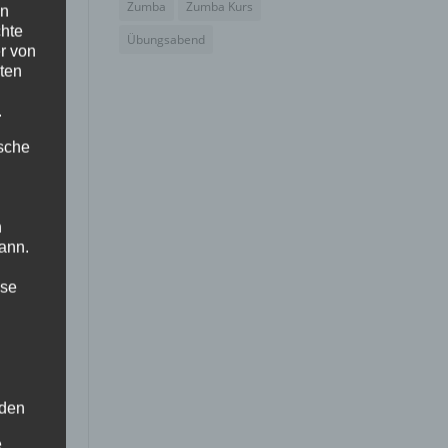
Zumba
Zumba Kurs
en
chte
Übungsabend
r von
ten
.
ische
n
ann.
ise
 den
e