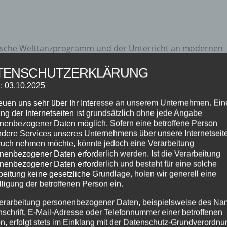
assische Welttanzprogramm und der Unterricht an modernen
hren stark verändert. Langweilige Kursstunden und steife Tä
TENSCHUTZERKLÄRUNG
 Vordergrund stehen – neben...
: 03.10.2025
reuen uns sehr über Ihr Interesse an unserem Unternehmen. Ein
ng der Internetseiten ist grundsätzlich ohne jede Angabe
nenbezogener Daten möglich. Sofern eine betroffene Person
dere Services unseres Unternehmens über unsere Internetseite
uch nehmen möchte, könnte jedoch eine Verarbeitung
nenbezogener Daten erforderlich werden. Ist die Verarbeitung
nenbezogener Daten erforderlich und besteht für eine solche
beitung keine gesetzliche Grundlage, holen wir generell eine
lligung der betroffenen Person ein.
erarbeitung personenbezogener Daten, beispielsweise des Na
nschrift, E-Mail-Adresse oder Telefonnummer einer betroffenen
n, erfolgt stets im Einklang mit der Datenschutz-Grundverordnu