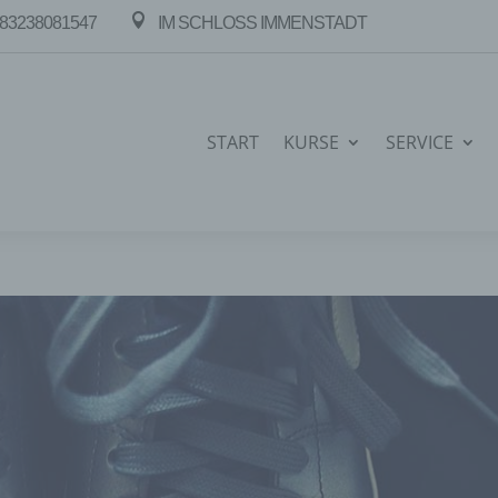

83238081547
IM SCHLOSS IMMENSTADT
START
KURSE
SERVICE