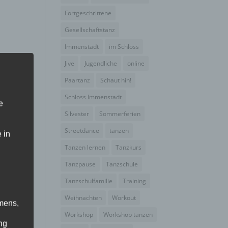
Fortgeschrittene
Gesellschaftstanz
Immenstadt
im Schloss
nze
Jive
Jugendliche
online
Paartanz
Schaut hin!
Schloss Immenstadt
e
Silvester
Sommerferien
Streetdance
tanzen
 in
Tanzen lernen
Tanzkurs
Tanzpause
Tanzschule
Tanzschulfamilie
Training
Weihnachten
Workout
mens,
Workshop
Workshop tanzen
ng