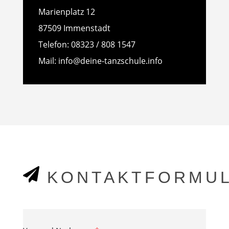
Marienplatz 12
87509 Immenstadt
​Telefon: 08323 / 808 1547
Mail: info@deine-tanzschule.info

KONTAKTFORMU