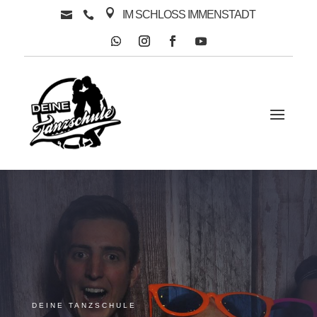

IM SCHLOSS IMMENSTADT


DEINE TANZSCHULE