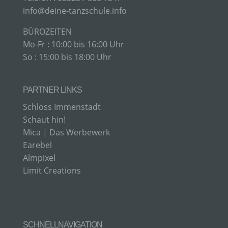
info@deine-tanzschule.info
Einschränkung der Verarbeitung ist die Markierung
BÜROZEITEN
gespeicherter personenbezogener Daten mit dem
Ziel, ihre künftige Verarbeitung einzuschränken.
Mo-Fr : 10:00 bis 16:00 Uhr
So : 15:00 bis 18:00 Uhr
E) PROFILING
PARTNER LINKS
Profiling ist jede Art der automatisierten
Schloss Immenstadt
Verarbeitung personenbezogener Daten, die darin
Schaut hin!
besteht, dass diese personenbezogenen Daten
Mica | Das Werbewerk
verwendet werden, um bestimmte persönliche
Aspekte, die sich auf eine natürliche Person
Earebel
beziehen, zu bewerten, insbesondere, um Aspekte
Almpixel
bezüglich Arbeitsleistung, wirtschaftlicher Lage,
Gesundheit, persönlicher Vorlieben, Interessen,
Limit Creations
Zuverlässigkeit, Verhalten, Aufenthaltsort oder
Ortswechsel dieser natürlichen Person zu
analysieren oder vorherzusagen.
SCHNELLNAVIGATION