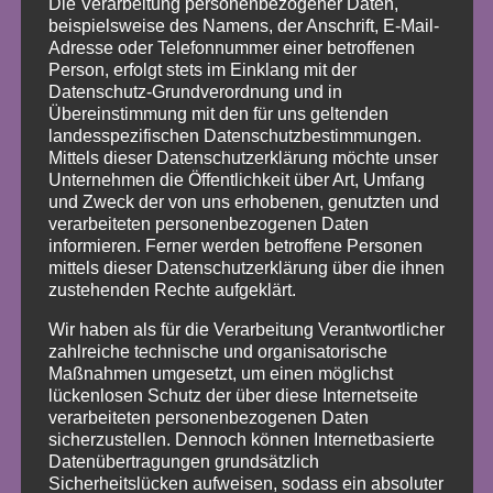
Die Verarbeitung personenbezogener Daten,
beispielsweise des Namens, der Anschrift, E-Mail-
Adresse oder Telefonnummer einer betroffenen
UNSERE KINDER-
Person, erfolgt stets im Einklang mit der
Datenschutz-Grundverordnung und in
TANZKURSE AUF EINEN
Übereinstimmung mit den für uns geltenden
BLICK
landesspezifischen Datenschutzbestimmungen.
Mittels dieser Datenschutzerklärung möchte unser
Unternehmen die Öffentlichkeit über Art, Umfang
Kreativer Kindertanz (ab 2 Jahren):
und Zweck der von uns erhobenen, genutzten und
Spielerisches Kennenlernen von
verarbeiteten personenbezogenen Daten
Musik, Rhythmus und Bewegung.
informieren. Ferner werden betroffene Personen
TanzKids (6–9 Jahre): Erste
mittels dieser Datenschutzerklärung über die ihnen
zustehenden Rechte aufgeklärt.
Choreografien, Körperhaltung und
einfache Tanztechniken.
Wir haben als für die Verarbeitung Verantwortlicher
zahlreiche technische und organisatorische
TanzTeens (ab 10 Jahren): Moderne
Maßnahmen umgesetzt, um einen möglichst
Moves, aktuelle Musik und tänzerische
lückenlosen Schutz der über diese Internetseite
Ausdruckskraft.
verarbeiteten personenbezogenen Daten
sicherzustellen. Dennoch können Internetbasierte
Alle Kurse werden altersgerecht
Datenübertragungen grundsätzlich
gestaltet und fördern Konzentration,
Sicherheitslücken aufweisen, sodass ein absoluter