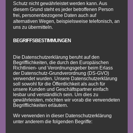
Schutz nicht gewährleistet werden kann. Aus
Koordination und Selbstvertrauen.
diesem Grund steht es jeder betroffenen Person
frei, personenbezogene Daten auch auf
🏰 Tanzen in besonderem Ambiente
alternativen Wegen, beispielsweise telefonisch, an
uns zu übermitteln.
Im stilvollen Schlossambiente erleben
Kinder Tanzunterricht in einer
BEGRIFFSBESTIMMUNGEN
Umgebung, die inspiriert. Eltern
genießen die entspannte Atmosphäre,
Die Datenschutzerklärung beruht auf den
während ihre Kinder voller Begeisterung
Begrifflichkeiten, die durch den Europäischen
tanzen, lachen und lernen.
Richtlinien- und Verordnungsgeber beim Erlass
der Datenschutz-Grundverordnung (DS-GVO)
💖 Warum Tanzen so gut tut
verwendet wurden. Unsere Datenschutzerklärung
soll sowohl für die Öffentlichkeit als auch für
unsere Kunden und Geschäftspartner einfach
Tanzen fördert nicht nur Motorik und
lesbar und verständlich sein. Um dies zu
Kreativität, sondern stärkt auch soziale
gewährleisten, möchten wir vorab die verwendeten
Fähigkeiten, Selbstbewusstsein und
Begrifflichkeiten erläutern.
Konzentration. Unsere Kinder-Tanzkurse
Wir verwenden in dieser Datenschutzerklärung
verbinden Bewegung, Musik und Freude
unter anderem die folgenden Begriffe:
– eine perfekte Mischung für gesunde