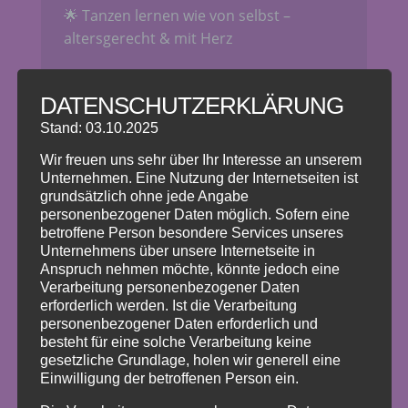
🌟 Tanzen lernen wie von selbst –
altersgerecht & mit Herz
Unsere professionellen Tanzlehrerinnen
und Tanzlehrer begleiten jedes Kind
DATENSCHUTZERKLÄRUNG
individuell und schaffen eine
Stand: 03.10.2025
Atmosphäre, in der sich jedes Kind
Wir freuen uns sehr über Ihr Interesse an unserem
wohlfühlt. Ob beim ersten Hüpfen im
Unternehmen. Eine Nutzung der Internetseiten ist
Takt, kleinen Choreografien oder
grundsätzlich ohne jede Angabe
kreativen Improvisationen – wir fördern
personenbezogener Daten möglich. Sofern eine
betroffene Person besondere Services unseres
die Freude an Bewegung und Musik auf
Unternehmens über unsere Internetseite in
liebevolle Art.
Anspruch nehmen möchte, könnte jedoch eine
Verarbeitung personenbezogener Daten
Die Kinder lernen, sich auszudrücken, im
erforderlich werden. Ist die Verarbeitung
Team zu tanzen und ihr Körpergefühl zu
personenbezogener Daten erforderlich und
stärken – ganz ohne Druck, dafür mit viel
besteht für eine solche Verarbeitung keine
gesetzliche Grundlage, holen wir generell eine
Spaß und Begeisterung.
Einwilligung der betroffenen Person ein.