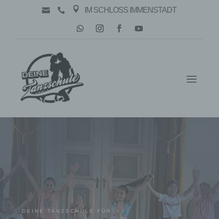

IM SCHLOSS IMMENSTADT


DEINE TANZSCHULE FÜR