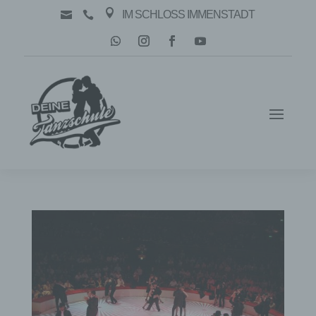

IM SCHLOSS IMMENSTADT

