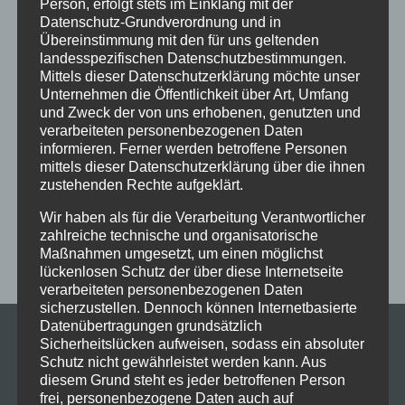
Person, erfolgt stets im Einklang mit der
Datenschutz-Grundverordnung und in
Ferien
Ferienprogramm
Fitness
Fitnessprogramm
Übereinstimmung mit den für uns geltenden
Fortgeschrittene
Gesellschaftstanz
Immenstadt
landesspezifischen Datenschutzbestimmungen.
Mittels dieser Datenschutzerklärung möchte unser
im Schloss
Jive
Jugendliche
online
Paartanz
Unternehmen die Öffentlichkeit über Art, Umfang
und Zweck der von uns erhobenen, genutzten und
Schaut hin!
Schloss Immenstadt
Silvester
verarbeiteten personenbezogenen Daten
Sommerferien
Streetdance
tanzen
Tanzen lernen
informieren. Ferner werden betroffene Personen
mittels dieser Datenschutzerklärung über die ihnen
Tanzkurs
Tanzpause
Tanzschule
Tanzschulfamilie
zustehenden Rechte aufgeklärt.
Training
Weihnachten
Workout
Workshop
Wir haben als für die Verarbeitung Verantwortlicher
Workshop tanzen
Zumba
Zumba Kurs
Übungsabend
zahlreiche technische und organisatorische
Maßnahmen umgesetzt, um einen möglichst
lückenlosen Schutz der über diese Internetseite
verarbeiteten personenbezogenen Daten
sicherzustellen. Dennoch können Internetbasierte
Datenübertragungen grundsätzlich
Sicherheitslücken aufweisen, sodass ein absoluter
Schutz nicht gewährleistet werden kann. Aus
diesem Grund steht es jeder betroffenen Person
frei, personenbezogene Daten auch auf