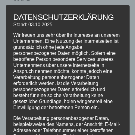
DATENSCHUTZERKLÄRUNG
Stand: 03.10.2025
NEUESTE BEITRÄGE
Wir freuen uns sehr über Ihr Interesse an unserem
SCHNUPPERTAG 2026
Unternehmen. Eine Nutzung der Internetseiten ist
grundsätzlich ohne jede Angabe
Abschlussball 2026
personenbezogener Daten möglich. Sofern eine
WEIHNACHTSFERIEN
betroffene Person besondere Services unseres
Unternehmens über unsere Internetseite in
Anspruch nehmen möchte, könnte jedoch eine
KATEGORIEN
Verarbeitung personenbezogener Daten
erforderlich werden. Ist die Verarbeitung
Kategorien
personenbezogener Daten erforderlich und
besteht für eine solche Verarbeitung keine
gesetzliche Grundlage, holen wir generell eine
SCHLAGWÖRTER
Einwilligung der betroffenen Person ein.
2023
2024
Allgäu
Anfängerkurs
Boogie
Die Verarbeitung personenbezogener Daten,
Charity
cool
Corona
Coronavirus
Dance
beispielsweise des Namens, der Anschrift, E-Mail-
Adresse oder Telefonnummer einer betroffenen
dancing
Deine Tanzschule
Einsteigerkurs
Event