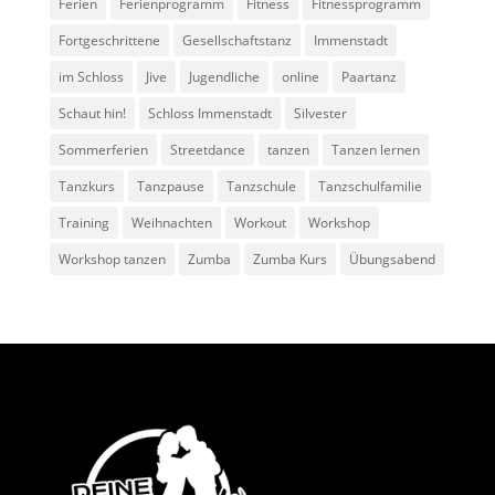
Ferien
Ferienprogramm
Fitness
Fitnessprogramm
Fortgeschrittene
Gesellschaftstanz
Immenstadt
im Schloss
Jive
Jugendliche
online
Paartanz
Schaut hin!
Schloss Immenstadt
Silvester
Sommerferien
Streetdance
tanzen
Tanzen lernen
Tanzkurs
Tanzpause
Tanzschule
Tanzschulfamilie
Training
Weihnachten
Workout
Workshop
Workshop tanzen
Zumba
Zumba Kurs
Übungsabend