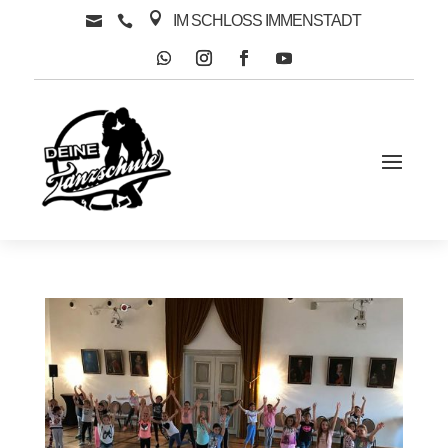

IM SCHLOSS IMMENSTADT

