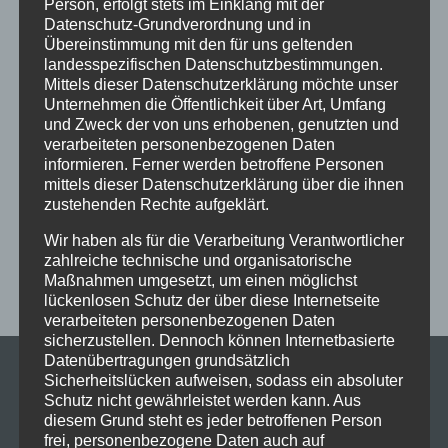
Person, erfolgt stets im Einklang mit der
Datenschutz-Grundverordnung und in
Ferien
Ferienprogramm
Fitness
Fitnessprogramm
Übereinstimmung mit den für uns geltenden
Fortgeschrittene
Gesellschaftstanz
Immenstadt
landesspezifischen Datenschutzbestimmungen.
Mittels dieser Datenschutzerklärung möchte unser
im Schloss
Jive
Jugendliche
online
Paartanz
Unternehmen die Öffentlichkeit über Art, Umfang
und Zweck der von uns erhobenen, genutzten und
Schaut hin!
Schloss Immenstadt
Silvester
verarbeiteten personenbezogenen Daten
Sommerferien
Streetdance
tanzen
Tanzen lernen
informieren. Ferner werden betroffene Personen
mittels dieser Datenschutzerklärung über die ihnen
Tanzkurs
Tanzpause
Tanzschule
Tanzschulfamilie
zustehenden Rechte aufgeklärt.
Training
Weihnachten
Workout
Workshop
Wir haben als für die Verarbeitung Verantwortlicher
Workshop tanzen
Zumba
Zumba Kurs
Übungsabend
zahlreiche technische und organisatorische
Maßnahmen umgesetzt, um einen möglichst
lückenlosen Schutz der über diese Internetseite
verarbeiteten personenbezogenen Daten
sicherzustellen. Dennoch können Internetbasierte
Datenübertragungen grundsätzlich
Sicherheitslücken aufweisen, sodass ein absoluter
Schutz nicht gewährleistet werden kann. Aus
diesem Grund steht es jeder betroffenen Person
frei, personenbezogene Daten auch auf