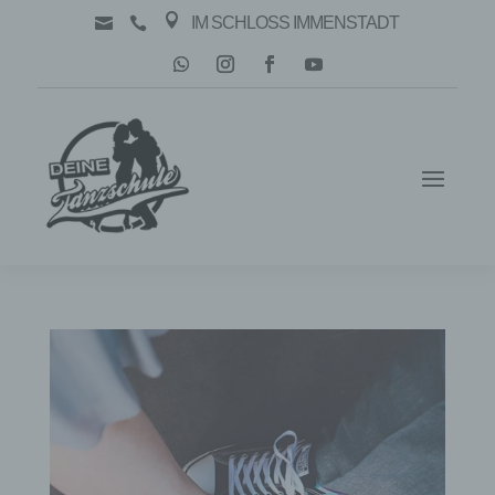

IM SCHLOSS IMMENSTADT

