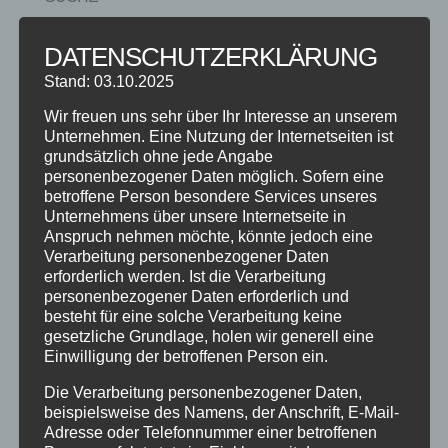
DATENSCHUTZERKLÄRUNG
Stand: 03.10.2025
NEUESTE BEITRÄGE
Wir freuen uns sehr über Ihr Interesse an unserem
SCHNUPPERTAG 2026
Unternehmen. Eine Nutzung der Internetseiten ist
grundsätzlich ohne jede Angabe
Abschlussball 2026
personenbezogener Daten möglich. Sofern eine
WEIHNACHTSFERIEN
betroffene Person besondere Services unseres
Unternehmens über unsere Internetseite in
Anspruch nehmen möchte, könnte jedoch eine
KATEGORIEN
Verarbeitung personenbezogener Daten
erforderlich werden. Ist die Verarbeitung
Kategorien
personenbezogener Daten erforderlich und
besteht für eine solche Verarbeitung keine
gesetzliche Grundlage, holen wir generell eine
SCHLAGWÖRTER
Einwilligung der betroffenen Person ein.
2023
2024
Allgäu
Anfängerkurs
Boogie
Die Verarbeitung personenbezogener Daten,
Charity
cool
Corona
Coronavirus
Dance
beispielsweise des Namens, der Anschrift, E-Mail-
Adresse oder Telefonnummer einer betroffenen
dancing
Deine Tanzschule
Einsteigerkurs
Event