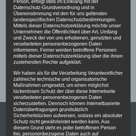
Person, erfolgt stets im Einklang mit der
Datenschutz-Grundverordnung und in
Ferien
Ferienprogramm
Fitness
Fitnessprogramm
Übereinstimmung mit den für uns geltenden
Fortgeschrittene
Gesellschaftstanz
Immenstadt
landesspezifischen Datenschutzbestimmungen.
Mittels dieser Datenschutzerklärung möchte unser
im Schloss
Jive
Jugendliche
online
Paartanz
Unternehmen die Öffentlichkeit über Art, Umfang
und Zweck der von uns erhobenen, genutzten und
Schaut hin!
Schloss Immenstadt
Silvester
verarbeiteten personenbezogenen Daten
Sommerferien
Streetdance
tanzen
Tanzen lernen
informieren. Ferner werden betroffene Personen
mittels dieser Datenschutzerklärung über die ihnen
Tanzkurs
Tanzpause
Tanzschule
Tanzschulfamilie
zustehenden Rechte aufgeklärt.
Training
Weihnachten
Workout
Workshop
Wir haben als für die Verarbeitung Verantwortlicher
Workshop tanzen
Zumba
Zumba Kurs
Übungsabend
zahlreiche technische und organisatorische
Maßnahmen umgesetzt, um einen möglichst
lückenlosen Schutz der über diese Internetseite
verarbeiteten personenbezogenen Daten
sicherzustellen. Dennoch können Internetbasierte
Datenübertragungen grundsätzlich
Sicherheitslücken aufweisen, sodass ein absoluter
Schutz nicht gewährleistet werden kann. Aus
diesem Grund steht es jeder betroffenen Person
frei, personenbezogene Daten auch auf