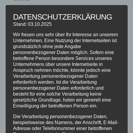
DATENSCHUTZERKLÄRUNG
Stand: 03.10.2025
NEUESTE BEITRÄGE
Wir freuen uns sehr über Ihr Interesse an unserem
SCHNUPPERTAG 2026
Unternehmen. Eine Nutzung der Internetseiten ist
grundsätzlich ohne jede Angabe
Abschlussball 2026
personenbezogener Daten möglich. Sofern eine
WEIHNACHTSFERIEN
betroffene Person besondere Services unseres
Unternehmens über unsere Internetseite in
Anspruch nehmen möchte, könnte jedoch eine
KATEGORIEN
Verarbeitung personenbezogener Daten
erforderlich werden. Ist die Verarbeitung
Kategorien
personenbezogener Daten erforderlich und
besteht für eine solche Verarbeitung keine
gesetzliche Grundlage, holen wir generell eine
SCHLAGWÖRTER
Einwilligung der betroffenen Person ein.
2023
2024
Allgäu
Anfängerkurs
Boogie
Die Verarbeitung personenbezogener Daten,
Charity
cool
Corona
Coronavirus
Dance
beispielsweise des Namens, der Anschrift, E-Mail-
Adresse oder Telefonnummer einer betroffenen
dancing
Deine Tanzschule
Einsteigerkurs
Event