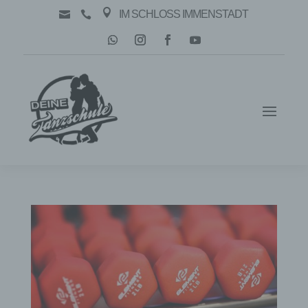

IM SCHLOSS IMMENSTADT

