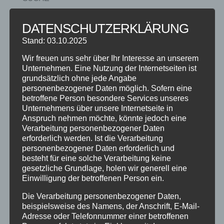
DATENSCHUTZERKLÄRUNG
Stand: 03.10.2025
NEUESTE BEITRÄGE
Wir freuen uns sehr über Ihr Interesse an unserem
SCHNUPPERTAG 2026
Unternehmen. Eine Nutzung der Internetseiten ist
grundsätzlich ohne jede Angabe
Abschlussball 2026
personenbezogener Daten möglich. Sofern eine
WEIHNACHTSFERIEN
betroffene Person besondere Services unseres
Unternehmens über unsere Internetseite in
Anspruch nehmen möchte, könnte jedoch eine
KATEGORIEN
Verarbeitung personenbezogener Daten
erforderlich werden. Ist die Verarbeitung
Kategorien
personenbezogener Daten erforderlich und
besteht für eine solche Verarbeitung keine
gesetzliche Grundlage, holen wir generell eine
SCHLAGWÖRTER
Einwilligung der betroffenen Person ein.
2023
2024
Allgäu
Anfängerkurs
Boogie
Die Verarbeitung personenbezogener Daten,
Charity
cool
Corona
Coronavirus
Dance
beispielsweise des Namens, der Anschrift, E-Mail-
Adresse oder Telefonnummer einer betroffenen
dancing
Deine Tanzschule
Einsteigerkurs
Event