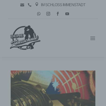

IM SCHLOSS IMMENSTADT

