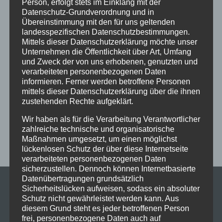
Person, erfolgt stets im Einklang mit der
Datenschutz-Grundverordnung und in
Ferien
Ferienprogramm
Fitness
Fitnessprogramm
Übereinstimmung mit den für uns geltenden
Fortgeschrittene
Gesellschaftstanz
Immenstadt
landesspezifischen Datenschutzbestimmungen.
Mittels dieser Datenschutzerklärung möchte unser
im Schloss
Jive
Jugendliche
online
Paartanz
Unternehmen die Öffentlichkeit über Art, Umfang
und Zweck der von uns erhobenen, genutzten und
Schaut hin!
Schloss Immenstadt
Silvester
verarbeiteten personenbezogenen Daten
Sommerferien
Streetdance
tanzen
Tanzen lernen
informieren. Ferner werden betroffene Personen
mittels dieser Datenschutzerklärung über die ihnen
Tanzkurs
Tanzpause
Tanzschule
Tanzschulfamilie
zustehenden Rechte aufgeklärt.
Training
Weihnachten
Workout
Workshop
Wir haben als für die Verarbeitung Verantwortlicher
Workshop tanzen
Zumba
Zumba Kurs
Übungsabend
zahlreiche technische und organisatorische
Maßnahmen umgesetzt, um einen möglichst
lückenlosen Schutz der über diese Internetseite
verarbeiteten personenbezogenen Daten
sicherzustellen. Dennoch können Internetbasierte
Datenübertragungen grundsätzlich
Sicherheitslücken aufweisen, sodass ein absoluter
Schutz nicht gewährleistet werden kann. Aus
diesem Grund steht es jeder betroffenen Person
frei, personenbezogene Daten auch auf