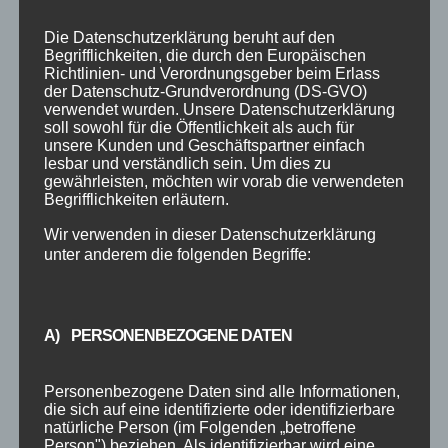
Die Datenschutzerklärung beruht auf den
Begrifflichkeiten, die durch den Europäischen
Richtlinien- und Verordnungsgeber beim Erlass
der Datenschutz-Grundverordnung (DS-GVO)
verwendet wurden. Unsere Datenschutzerklärung
soll sowohl für die Öffentlichkeit als auch für
unsere Kunden und Geschäftspartner einfach
lesbar und verständlich sein. Um dies zu
gewährleisten, möchten wir vorab die verwendeten
Begrifflichkeiten erläutern.
ZUMBA KIDS
Wir verwenden in dieser Datenschutzerklärung
von
TanzLehrer
|
Sep. 6, 2019
unter anderem die folgenden Begriffe:
Zumba® Kids Perfekt für unsere jüngeren
Zumba® Fans!Kinder ab 4 oder ab 7 Jahren
A) PERSONENBEZOGENE DATEN
erhalten die Möglichkeit, gemeinsam mit ihren
Freunden zu ihrer Lieblingsmusik zu tanzen. So
Personenbezogene Daten sind alle Informationen,
funktioniert‘s :Zumba® Kids & Zumba® Kids Jr.
die sich auf eine identifizierte oder identifizierbare
Kurse sind unterhaltsame energiegeladene...
natürliche Person (im Folgenden „betroffene
Person") beziehen. Als identifizierbar wird eine