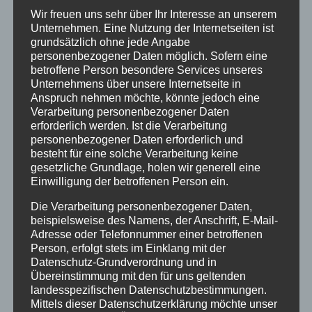
von
TanzLehrer
|
Sep. 6, 2019
Wir freuen uns sehr über Ihr Interesse an unserem
Unternehmen. Eine Nutzung der Internetseiten ist
Strong® NATION STRONG® NATION stellt allein
grundsätzlich ohne jede Angabe
mit deinem Körpergewicht, deine Stärke und
personenbezogener Daten möglich. Sofern eine
Ausdauer auf die Probe. STRONG® NATION
betroffene Person besondere Services unseres
Unternehmens über unsere Internetseite in
Monatsbeitrag €35/Person Vertrag: Monatlich
Anspruch nehmen möchte, könnte jedoch eine
Anmeldung STRONG® NATION 5 er Karte €
Verarbeitung personenbezogener Daten
75/Person Gültigkeit: 5 Wochen ...
erforderlich werden. Ist die Verarbeitung
personenbezogener Daten erforderlich und
besteht für eine solche Verarbeitung keine
gesetzliche Grundlage, holen wir generell eine
Einwilligung der betroffenen Person ein.
Die Verarbeitung personenbezogener Daten,
beispielsweise des Namens, der Anschrift, E-Mail-
Adresse oder Telefonnummer einer betroffenen
Person, erfolgt stets im Einklang mit der
Datenschutz-Grundverordnung und in
Übereinstimmung mit den für uns geltenden
landesspezifischen Datenschutzbestimmungen.
Mittels dieser Datenschutzerklärung möchte unser