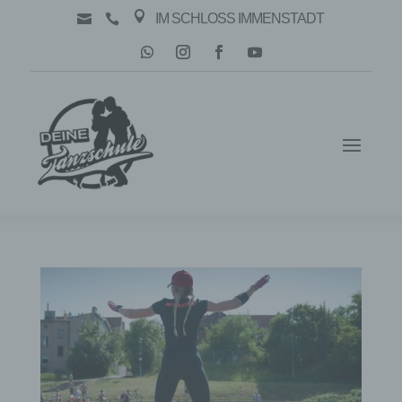

IM SCHLOSS IMMENSTADT

