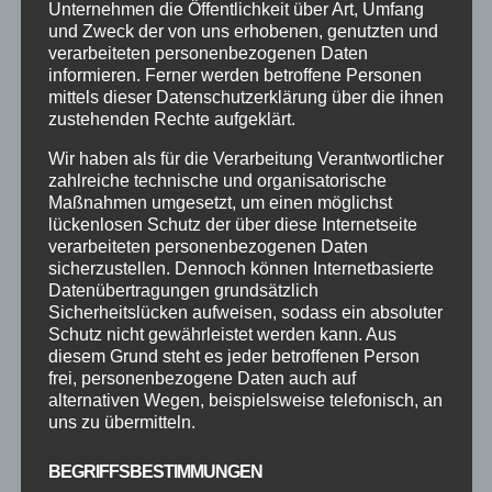
Unternehmen die Öffentlichkeit über Art, Umfang
und Zweck der von uns erhobenen, genutzten und
verarbeiteten personenbezogenen Daten
informieren. Ferner werden betroffene Personen
mittels dieser Datenschutzerklärung über die ihnen
ZUMBA TONING
zustehenden Rechte aufgeklärt.
von
TanzLehrer
|
Sep. 6, 2019
Wir haben als für die Verarbeitung Verantwortlicher
Zumba® Toning Zumba® Toning ist für
zahlreiche technische und organisatorische
Maßnahmen umgesetzt, um einen möglichst
diejenigen, die gerne Party machen möchten,
lückenlosen Schutz der über diese Internetseite
aber gleichzeitig auch Wert auf Kräftigung und
verarbeiteten personenbezogenen Daten
Muskeldefinition legen. Durch das Hinzufügen
sicherzustellen. Dennoch können Internetbasierte
von Toning Sticks oder leichten Gewichten
Datenübertragungen grundsätzlich
Sicherheitslücken aufweisen, sodass ein absoluter
konzentriert man sich auf bestimmte
Schutz nicht gewährleistet werden kann. Aus
Muskelgruppen mit...
diesem Grund steht es jeder betroffenen Person
frei, personenbezogene Daten auch auf
alternativen Wegen, beispielsweise telefonisch, an
uns zu übermitteln.
BEGRIFFSBESTIMMUNGEN