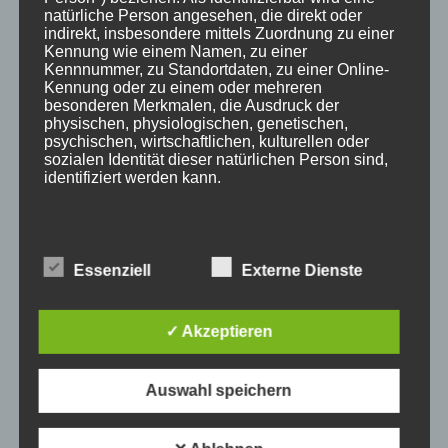
natürliche Person angesehen, die direkt oder
indirekt, insbesondere mittels Zuordnung zu einer
SUCHE
Kennung wie einem Namen, zu einer
Kennnummer, zu Standortdaten, zu einer Online-
Kennung oder zu einem oder mehreren
besonderen Merkmalen, die Ausdruck der
physischen, physiologischen, genetischen,
psychischen, wirtschaftlichen, kulturellen oder
NEUESTE BEITRÄGE
sozialen Identität dieser natürlichen Person sind,
SCHNUPPERTAG 2026
identifiziert werden kann.
Abschlussball 2026
WEIHNACHTSFERIEN
B) BETROFFENE PERSON
Essenziell
Externe Dienste
KATEGORIEN
Betroffene Person ist jede identifizierte oder
identifizierbare natürliche Person, deren
Kategorien
✓ Akzeptieren
personenbezogene Daten von dem für die
Verarbeitung Verantwortlichen verarbeitet werden.
SCHLAGWÖRTER
Auswahl speichern
C) VERARBEITUNG
2023
2024
Allgäu
Anfängerkurs
Boogie