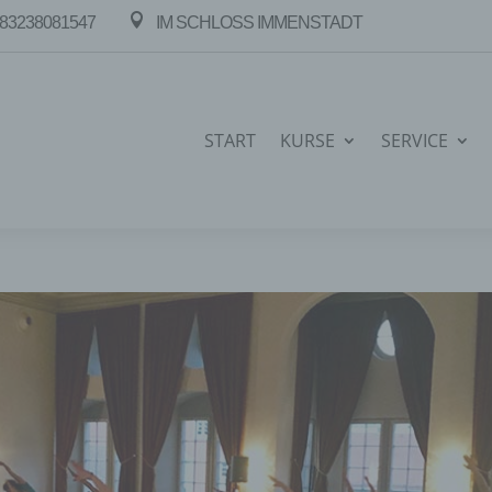

83238081547
IM SCHLOSS IMMENSTADT
START
KURSE
SERVICE