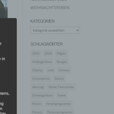
WEIHNACHTSFERIEN
KATEGORIEN
Kategorien
e
SCHLAGWÖRTER
2023
2024
Allgäu
 in
Anfängerkurs
Boogie
Charity
cool
Corona
Coronavirus
Dance
dancing
Deine Tanzschule
mens,
Einsteigerkurs
Event
ng
Ferien
Ferienprogramm
en
Fitness
Fitnessprogramm
chte