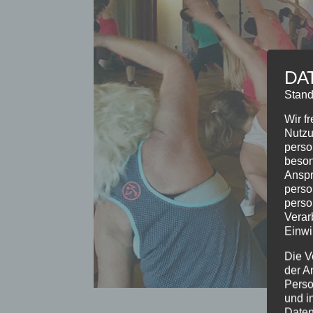
DA
Stand
Wir f
Nutzu
perso
beson
Anspr
perso
perso
Verar
Einwi
Die V
der A
Perso
und i
Daten