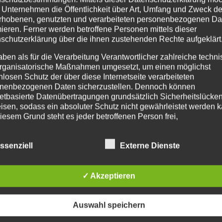
 Unternehmen die Öffentlichkeit über Art, Umfang und Zweck de
rhobenen, genutzten und verarbeiteten personenbezogenen Da
mieren. Ferner werden betroffene Personen mittels dieser
schutzerklärung über die ihnen zustehenden Rechte aufgeklärt
tere Erwachsene, die nach einem passenden Zumba Kurs
aben als für die Verarbeitung Verantwortlicher zahlreiche techn
-Bewegungen mit geringerer Intensität anbietet. ZUMBA® Go
rganisatorische Maßnahmen umgesetzt, um einen möglichst
natlich Anmeldung ZUMBA® GOLD...
nlosen Schutz der über diese Internetseite verarbeiteten
nenbezogenen Daten sicherzustellen. Dennoch können
netbasierte Datenübertragungen grundsätzlich Sicherheitslücke
isen, sodass ein absoluter Schutz nicht gewährleistet werden k
iesem Grund steht es jeder betroffenen Person frei,
nenbezogene Daten auch auf alternativen Wegen, beispielswe
onisch, an uns zu übermitteln.
ssenziell
Externe Dienste
IFFSBESTIMMUNGEN
✓ Akzeptieren
atenschutzerklärung beruht auf den Begrifflichkeiten, die durch
äischen Richtlinien- und Verordnungsgeber beim Erlass der
schutz-Grundverordnung (DS-GVO) verwendet wurden. Unser
Auswahl speichern
schutzerklärung soll sowohl für die Öffentlichkeit als auch für u
n und Geschäftspartner einfach lesbar und verständlich sein.