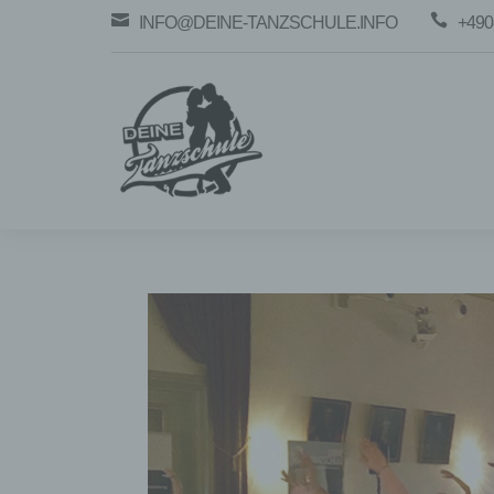


INFO@DEINE-TANZSCHULE.INFO
+490