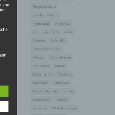
r von
Fortgeschrittene
ten
Gesellschaftstanz
.
Immenstadt
im Schloss
ische
Jive
Jugendliche
online
Paartanz
Schaut hin!
Schloss Immenstadt
n
ann.
Silvester
Sommerferien
ise
Streetdance
tanzen
Tanzen lernen
Tanzkurs
Tanzpause
Tanzschule
Tanzschulfamilie
Training
 den
Weihnachten
Workout
e
Workshop
Workshop tanzen
nsere
 Um