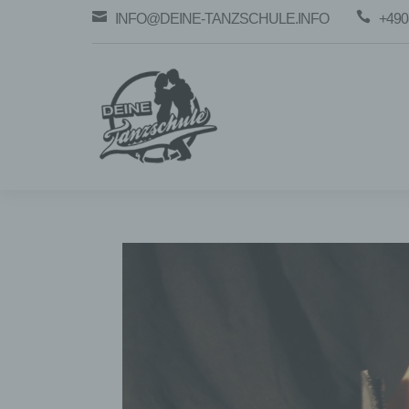


INFO@DEINE-TANZSCHULE.INFO
+490