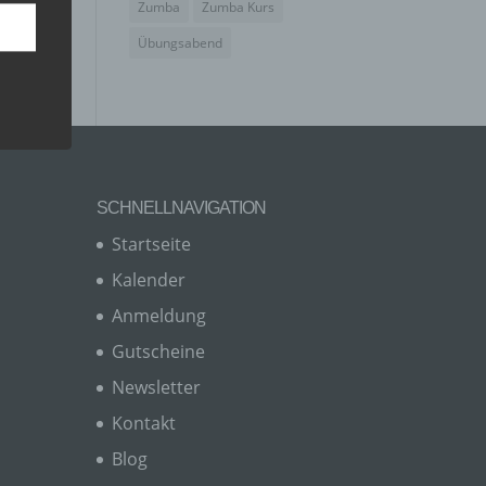
Zumba
Zumba Kurs
Übungsabend
SCHNELLNAVIGATION
Startseite
Kalender
Anmeldung
er, zu
en
Gutscheine
en,
Newsletter
Kontakt
Blog