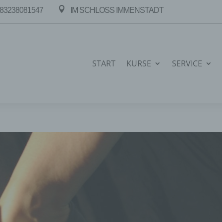

83238081547
IM SCHLOSS IMMENSTADT
START
KURSE
SERVICE