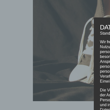
DA
Stand
Wir f
Nutzu
perso
beson
Anspr
perso
perso
Verar
Einwi
Die V
der A
Perso
und i
Daten