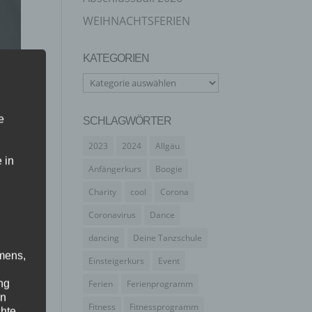
WEIHNACHTSFERIEN
KATEGORIEN
Kategorien
e
SCHLAGWÖRTER
2023
2024
Allgäu
 in
Anfängerkurs
Boogie
Charity
cool
Corona
Coronavirus
Dance
dancing
Deine Tanzschule
mens,
Einsteigerkurs
Event
ng
Ferien
Ferienprogramm
en
Fitness
Fitnessprogramm
chte