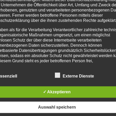
OPS
 Unternehmen die Öffentlichkeit über Art, Umfang und Zweck de
rhobenen, genutzten und verarbeiteten personenbezogenen Da
mieren. Ferner werden betroffene Personen mittels dieser
schutzerklärung über die ihnen zustehenden Rechte aufgeklärt
 im Januar 2020! Egal ob Neuling auf dem Parkett oder
aben als für die Verarbeitung Verantwortlicher zahlreiche techn
 das perfekt passende Angebot. Bei uns gibt es Kurse für
rganisatorische Maßnahmen umgesetzt, um einen möglichst
 Zum Beispiel :...
nlosen Schutz der über diese Internetseite verarbeiteten
nenbezogenen Daten sicherzustellen. Dennoch können
netbasierte Datenübertragungen grundsätzlich Sicherheitslücke
isen, sodass ein absoluter Schutz nicht gewährleistet werden k
iesem Grund steht es jeder betroffenen Person frei,
nenbezogene Daten auch auf alternativen Wegen, beispielswe
onisch, an uns zu übermitteln.
ssenziell
Externe Dienste
IFFSBESTIMMUNGEN
✓ Akzeptieren
atenschutzerklärung beruht auf den Begrifflichkeiten, die durch
äischen Richtlinien- und Verordnungsgeber beim Erlass der
schutz-Grundverordnung (DS-GVO) verwendet wurden. Unser
Auswahl speichern
schutzerklärung soll sowohl für die Öffentlichkeit als auch für u
n und Geschäftspartner einfach lesbar und verständlich sein.