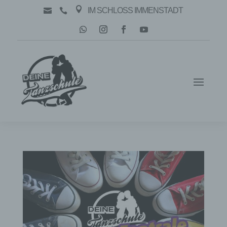

IM SCHLOSS IMMENSTADT

