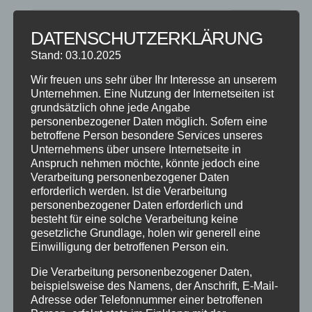
DATENSCHUTZERKLÄRUNG
Stand: 03.10.2025
NEUESTE BEITRÄGE
Wir freuen uns sehr über Ihr Interesse an unserem
SCHNUPPERTAG 2026
Unternehmen. Eine Nutzung der Internetseiten ist
grundsätzlich ohne jede Angabe
Abschlussball 2026
personenbezogener Daten möglich. Sofern eine
WEIHNACHTSFERIEN
betroffene Person besondere Services unseres
Unternehmens über unsere Internetseite in
Anspruch nehmen möchte, könnte jedoch eine
KATEGORIEN
Verarbeitung personenbezogener Daten
erforderlich werden. Ist die Verarbeitung
Kategorien
personenbezogener Daten erforderlich und
besteht für eine solche Verarbeitung keine
gesetzliche Grundlage, holen wir generell eine
SCHLAGWÖRTER
Einwilligung der betroffenen Person ein.
2023
2024
Allgäu
Anfängerkurs
Boogie
Die Verarbeitung personenbezogener Daten,
Charity
cool
Corona
Coronavirus
Dance
beispielsweise des Namens, der Anschrift, E-Mail-
Adresse oder Telefonnummer einer betroffenen
dancing
Deine Tanzschule
Einsteigerkurs
Event