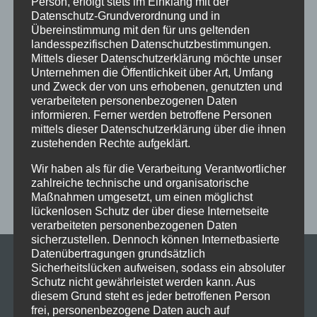
Person, erfolgt stets im Einklang mit der
Datenschutz-Grundverordnung und in
Ferien
Ferienprogramm
Fitness
Fitnessprogramm
Übereinstimmung mit den für uns geltenden
Fortgeschrittene
Gesellschaftstanz
Immenstadt
landesspezifischen Datenschutzbestimmungen.
Mittels dieser Datenschutzerklärung möchte unser
im Schloss
Jive
Jugendliche
online
Paartanz
Unternehmen die Öffentlichkeit über Art, Umfang
und Zweck der von uns erhobenen, genutzten und
Schaut hin!
Schloss Immenstadt
Silvester
verarbeiteten personenbezogenen Daten
Sommerferien
Streetdance
tanzen
Tanzen lernen
informieren. Ferner werden betroffene Personen
mittels dieser Datenschutzerklärung über die ihnen
Tanzkurs
Tanzpause
Tanzschule
Tanzschulfamilie
zustehenden Rechte aufgeklärt.
Training
Weihnachten
Workout
Workshop
Wir haben als für die Verarbeitung Verantwortlicher
Workshop tanzen
Zumba
Zumba Kurs
Übungsabend
zahlreiche technische und organisatorische
Maßnahmen umgesetzt, um einen möglichst
lückenlosen Schutz der über diese Internetseite
verarbeiteten personenbezogenen Daten
sicherzustellen. Dennoch können Internetbasierte
Datenübertragungen grundsätzlich
Sicherheitslücken aufweisen, sodass ein absoluter
Schutz nicht gewährleistet werden kann. Aus
diesem Grund steht es jeder betroffenen Person
frei, personenbezogene Daten auch auf