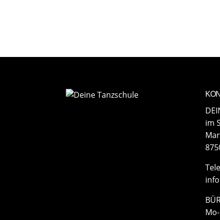
KON
DEI
im 
Mar
875
​Tel
inf
BÜR
Mo-F