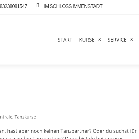

83238081547
IM SCHLOSS IMMENSTADT
START
KURSE
SERVICE
ntrale
,
Tanzkurse
, hast aber noch keinen Tanzpartner? Oder du suchst für
nen passenden Tanzpartner? Dann bist du bei unserer