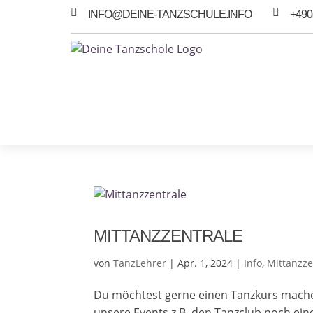


INFO@DEINE-TANZSCHULE.INFO
+490
MITTANZZENTRALE
von
TanzLehrer
|
Apr. 1, 2024
|
Info
,
Mittanzze
Du möchtest gerne einen Tanzkurs machen
unsere Events z.B. den Tanzclub noch ei