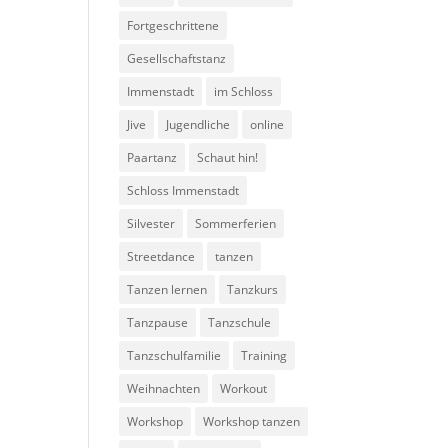
Fortgeschrittene
Gesellschaftstanz
Immenstadt
im Schloss
Jive
Jugendliche
online
Paartanz
Schaut hin!
Schloss Immenstadt
Silvester
Sommerferien
Streetdance
tanzen
Tanzen lernen
Tanzkurs
Tanzpause
Tanzschule
Tanzschulfamilie
Training
Weihnachten
Workout
Workshop
Workshop tanzen