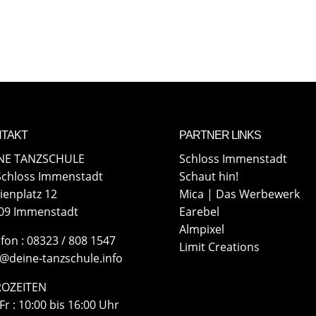
TAKT
PARTNER LINKS
NE TANZSCHULE
Schloss Immenstadt
Schloss Immenstadt
Schaut hin!
ienplatz 12
Mica | Das Werbewerk
09 Immenstadt
Earebel
Almpixel
efon : 08323 / 808 1547
Limit Creations
o@deine-tanzschule.info
OZEITEN
r : 10:00 bis 16:00 Uhr