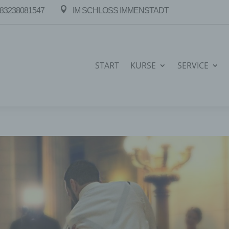

83238081547
IM SCHLOSS IMMENSTADT
START
KURSE
SERVICE