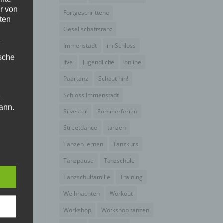
r von
Fortgeschrittene
ten
Gesellschaftstanz
.
Immenstadt
im Schloss
ische
Jive
Jugendliche
online
Paartanz
Schaut hin!
Schloss Immenstadt
n
ann.
Silvester
Sommerferien
ise
Streetdance
tanzen
Tanzen lernen
Tanzkurs
Tanzpause
Tanzschule
Tanzschulfamilie
Training
 den
Weihnachten
Workout
e
Workshop
Workshop tanzen
nsere
 Um