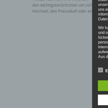
den wichtigstenSchritten um sicher über 
unser
uns e
Hochzeit, den Presseball oder eine Abschl
infor
Daten
Wir h
und o
lücke
perso
Inter
aufwe
Aus d
perso
telef
E
BEGR
Die D
Europ
Daten
Daten
Kunde