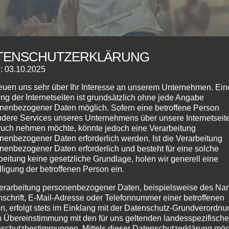
TENSCHUTZERKLÄRUNG
: 03.10.2025
reuen uns sehr über Ihr Interesse an unserem Unternehmen. Ein
ng der Internetseiten ist grundsätzlich ohne jede Angabe
nenbezogener Daten möglich. Sofern eine betroffene Person
dere Services unseres Unternehmens über unsere Internetseite
uch nehmen möchte, könnte jedoch eine Verarbeitung
nenbezogener Daten erforderlich werden. Ist die Verarbeitung
nenbezogener Daten erforderlich und besteht für eine solche
beitung keine gesetzliche Grundlage, holen wir generell eine
lligung der betroffenen Person ein.
erarbeitung personenbezogener Daten, beispielsweise des Na
nschrift, E-Mail-Adresse oder Telefonnummer einer betroffenen
o
,
Tanzkurse
n, erfolgt stets im Einklang mit der Datenschutz-Grundverordnu
n Übereinstimmung mit den für uns geltenden landesspezifisch
ance Special Der Kompakt-Kurs für Kurzentschlossene m
schutzbestimmungen. Mittels dieser Datenschutzerklärung mö