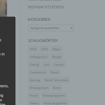
WEIHNACHTSFERIEN
KATEGORIEN
Kategorien
e
SCHLAGWÖRTER
2023
2024
Allgäu
 in
Anfängerkurs
Boogie
Charity
cool
Corona
Coronavirus
Dance
dancing
Deine Tanzschule
mens,
Einsteigerkurs
Event
ng
Ferien
Ferienprogramm
en
Fitness
Fitnessprogramm
it
chte