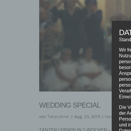
DA
Stand
Wir f
Nutzu
perso
beson
Anspr
perso
perso
Verar
Einwi
WEDDING SPECIAL
Die V
der A
von
TanzLehrer
|
Aug. 23, 2019
|
Hochzeit
,
Inf
Perso
und i
TANZEN LERNEN IN 5 WOCHEN – Wedding D
Daten