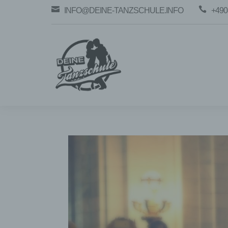


INFO@DEINE-TANZSCHULE.INFO
+490