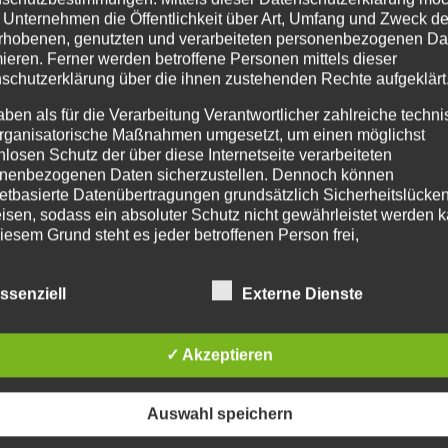
die Tanzfläche zu kommen. Beliebtester Tanzkurs für die
 Unternehmen die Öffentlichkeit über Art, Umfang und Zweck de
rhobenen, genutzten und verarbeiteten personenbezogenen Da
ussfeier… Zum Einsteigen...
mieren. Ferner werden betroffene Personen mittels dieser
schutzerklärung über die ihnen zustehenden Rechte aufgeklärt
aben als für die Verarbeitung Verantwortlicher zahlreiche techn
rganisatorische Maßnahmen umgesetzt, um einen möglichst
nlosen Schutz der über diese Internetseite verarbeiteten
nenbezogenen Daten sicherzustellen. Dennoch können
netbasierte Datenübertragungen grundsätzlich Sicherheitslücke
isen, sodass ein absoluter Schutz nicht gewährleistet werden k
iesem Grund steht es jeder betroffenen Person frei,
nenbezogene Daten auch auf alternativen Wegen, beispielswe
onisch, an uns zu übermitteln.
ssenziell
Externe Dienste
IFFSBESTIMMUNGEN
✓ Akzeptieren
atenschutzerklärung beruht auf den Begrifflichkeiten, die durch
äischen Richtlinien- und Verordnungsgeber beim Erlass der
schutz-Grundverordnung (DS-GVO) verwendet wurden. Unser
Auswahl speichern
schutzerklärung soll sowohl für die Öffentlichkeit als auch für u
n und Geschäftspartner einfach lesbar und verständlich sein.