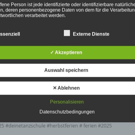
fene Person ist jede identifizierte oder identifizierbare natürlich
n, deren personenbezogene Daten von dem für die Verarbeitu
twortlichen verarbeitet werden.
ssenziell
Externe Dienste
ERARBEITUNG
beitung ist jeder mit oder ohne Hilfe automatisierter Verfahren
✓ Akzeptieren
führte Vorgang oder jede solche Vorgangsreihe im Zusammen
ersonenbezogenen Daten wie das Erheben, das Erfassen, die
isation, das Ordnen, die Speicherung, die Anpassung oder
Auswahl speichern
derung, das Auslesen, das Abfragen, die Verwendung, die
legung durch Übermittlung, Verbreitung oder eine andere Form 
tstellung, den Abgleich oder die Verknüpfung, die Einschränkun
✕ Ablehnen
en oder die Vernichtung.
Personalisieren
INSCHRÄNKUNG DER VERARBEITUNG
Datenschutzbedingungen
25 #deinetanzschule #herbstferien # ferien #2025
hränkung der Verarbeitung ist die Markierung gespeicherter
nenbezogener Daten mit dem Ziel, ihre künftige Verarbeitung