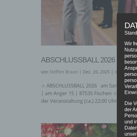
DA
Stand
Wir f
Nutzu
perso
ABSCHLUSSBALL 2026
beson
Anspr
von
Steffen Braun
|
Dez. 20, 2025
|
Info
perso
perso
☆ ABSCHLUSSBALL 2026 am Samstag, 21.0
Verar
Einwi
| am Anger 15 | 87535 Fischen ☆ ZEITPLA
der Veranstaltung (ca.) 22:00 Uhr Ende de
Die V
der A
Perso
und i
Daten
unser