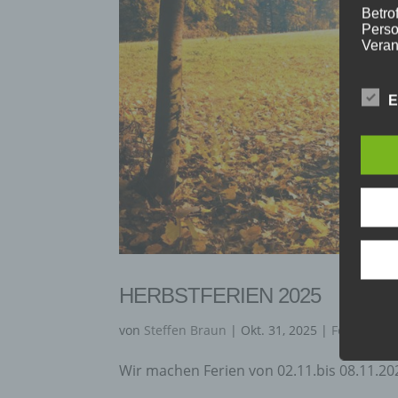
Betrof
Perso
Veran
E
C) V
Verar
ausge
mit p
Organ
Verän
Offen
Berei
Lösch
HERBSTFERIEN 2025
D) E
von
Steffen Braun
|
Okt. 31, 2025
|
Ferien
Wir machen Ferien von 02.11.bis 08.11.20
Einsc
perso