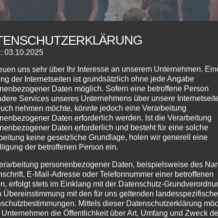
TENSCHUTZERKLÄRUNG
: 03.10.2025
reuen uns sehr über Ihr Interesse an unserem Unternehmen. Ein
ng der Internetseiten ist grundsätzlich ohne jede Angabe
nenbezogener Daten möglich. Sofern eine betroffene Person
dere Services unseres Unternehmens über unsere Internetseite
uch nehmen möchte, könnte jedoch eine Verarbeitung
nenbezogener Daten erforderlich werden. Ist die Verarbeitung
nenbezogener Daten erforderlich und besteht für eine solche
2.2026 | 18:00 Uhr ☆ VERANSTALTUNGSORT : Fiskina Fisc
beitung keine gesetzliche Grundlage, holen wir generell eine
lligung der betroffenen Person ein.
N : 17:30 Uhr Einlass 17:45 Uhr Gruppenfotos 18:00 Uhr Be
r Veranstaltung ☆...
erarbeitung personenbezogener Daten, beispielsweise des Na
nschrift, E-Mail-Adresse oder Telefonnummer einer betroffenen
n, erfolgt stets im Einklang mit der Datenschutz-Grundverordnu
n Übereinstimmung mit den für uns geltenden landesspezifisch
schutzbestimmungen. Mittels dieser Datenschutzerklärung mö
 Unternehmen die Öffentlichkeit über Art, Umfang und Zweck de