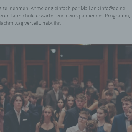
 teilnehmen! Anmeldng einfach per Mail an : info@deine-
serer Tanzschule erwartet euch ein spannendes Programm,
achmittag verteilt, habt ihr...