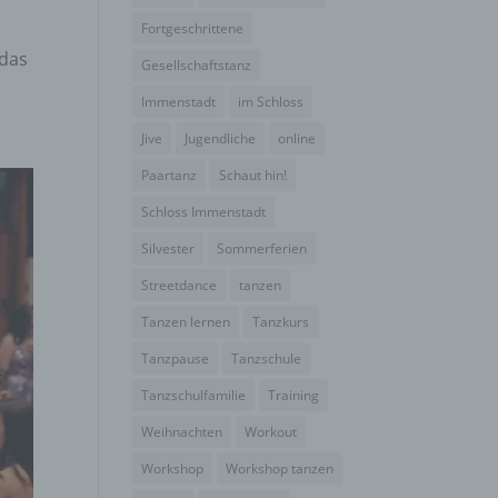
Fortgeschrittene
 das
Gesellschaftstanz
Immenstadt
im Schloss
Jive
Jugendliche
online
Paartanz
Schaut hin!
Schloss Immenstadt
Silvester
Sommerferien
Streetdance
tanzen
Tanzen lernen
Tanzkurs
Tanzpause
Tanzschule
Tanzschulfamilie
Training
Weihnachten
Workout
Workshop
Workshop tanzen