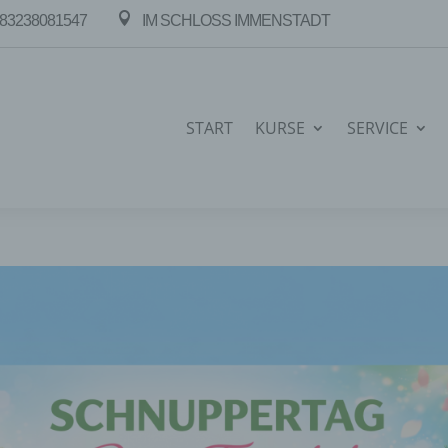

83238081547
IM SCHLOSS IMMENSTADT
START
KURSE
SERVICE