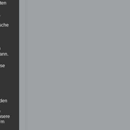
ten
.
ische
n
ann.
ise
 den
e
nsere
 Um