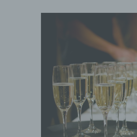
einzu
E) P
Profi
Daten
werde
Perso
Arbei
Inter
diese
F) P
Pseud
einer
Hinzu
betro
Infor
organ