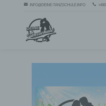


INFO@DEINE-TANZSCHULE.INFO
+490