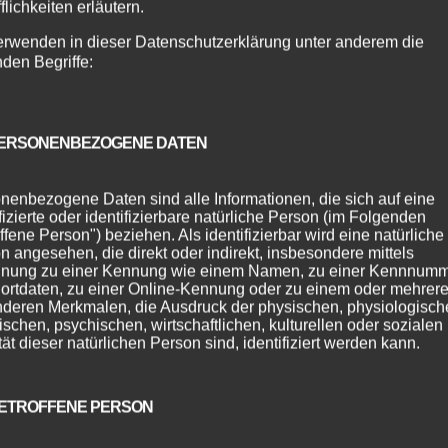
flichkeiten erläutern.
erwenden in dieser Datenschutzerklärung unter anderem die
nden Begriffe:
en
ERSONENBEZOGENE DATEN
edet sich in die „Zeit zwischen den Jahren“ … wieder ist ei
f diesem Planeten … wieder haben wir versucht für Euch alle
nenbezogene Daten sind alle Informationen, die sich auf eine
n zu...
ifizierte oder identifizierbare natürliche Person (im Folgenden
ffene Person") beziehen. Als identifizierbar wird eine natürliche
n angesehen, die direkt oder indirekt, insbesondere mittels
nung zu einer Kennung wie einem Namen, zu einer Kennnumm
ortdaten, zu einer Online-Kennung oder zu einem oder mehrer
deren Merkmalen, die Ausdruck der physischen, physiologisch
ischen, psychischen, wirtschaftlichen, kulturellen oder sozialen
tät dieser natürlichen Person sind, identifiziert werden kann.
ETROFFENE PERSON