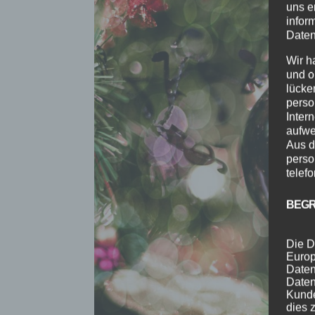
uns e
infor
Daten
Wir h
und o
lücke
perso
Inter
aufwe
Aus d
perso
telef
BEGR
Die D
Europ
Daten
Daten
Kunde
dies 