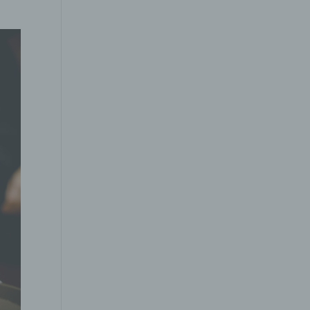
gener
wendet
che
eben,
el
n
en
ichen
die