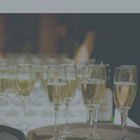
schränken.
ROFILING
ling ist jede Art der automatisierten Verarbeitung personenbezo
, die darin besteht, dass diese personenbezogenen Daten ver
n, um bestimmte persönliche Aspekte, die sich auf eine natürli
n beziehen, zu bewerten, insbesondere, um Aspekte bezüglich
tsleistung, wirtschaftlicher Lage, Gesundheit, persönlicher Vorli
essen, Zuverlässigkeit, Verhalten, Aufenthaltsort oder Ortswechs
r natürlichen Person zu analysieren oder vorherzusagen.
SEUDONYMISIERUNG
onymisierung ist die Verarbeitung personenbezogener Daten i
 Weise, auf welche die personenbezogenen Daten ohne
ziehung zusätzlicher Informationen nicht mehr einer spezifisch
ffenen Person zugeordnet werden können, sofern diese zusätzl
mationen gesondert aufbewahrt werden und technischen und
isatorischen Maßnahmen unterliegen, die gewährleisten, dass 