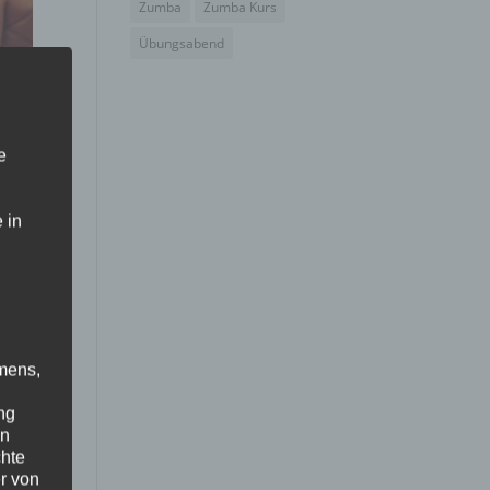
Zumba
Zumba Kurs
Übungsabend
e
 in
hen
ginn
mens,
ng
en
chte
r von