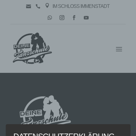

IM SCHLOSS IMMENSTADT

