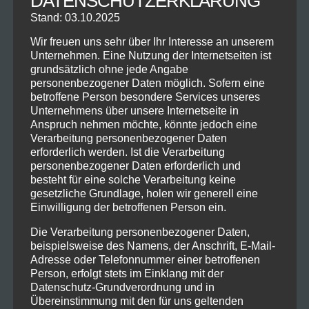
DATENSCHUTZERKLÄRUNG
Stand: 03.10.2025
Wir freuen uns sehr über Ihr Interesse an unserem
Unternehmen. Eine Nutzung der Internetseiten ist
KONTAKT
grundsätzlich ohne jede Angabe
personenbezogener Daten möglich. Sofern eine
DEINE TANZSCHULE
betroffene Person besondere Services unseres
im Schloss Immenstadt
Unternehmens über unsere Internetseite in
Marienplatz 12
Anspruch nehmen möchte, könnte jedoch eine
87509 Immenstadt
Verarbeitung personenbezogener Daten
erforderlich werden. Ist die Verarbeitung
personenbezogener Daten erforderlich und
​Telefon : 08323 / 808 1547
besteht für eine solche Verarbeitung keine
info@deine-tanzschule.info
gesetzliche Grundlage, holen wir generell eine
Einwilligung der betroffenen Person ein.
BÜROZEITEN
Mo-Fr : 10:00 bis 16:00 Uhr
Die Verarbeitung personenbezogener Daten,
beispielsweise des Namens, der Anschrift, E-Mail-
So : 15:00 bis 18:00 Uhr
Adresse oder Telefonnummer einer betroffenen
Person, erfolgt stets im Einklang mit der
Datenschutz-Grundverordnung und in
PARTNER LINKS
Übereinstimmung mit den für uns geltenden