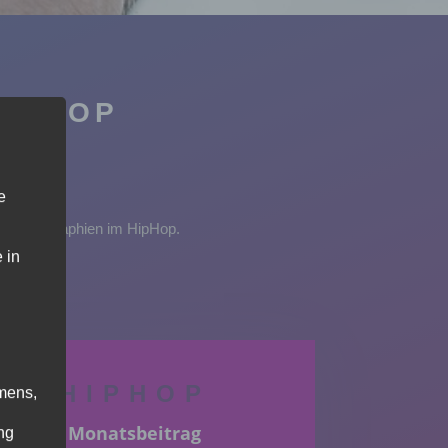
HIPHOP
e
e Choreographien im HipHop.
 in
HIPHOP
mens,
Monatsbeitrag
ng