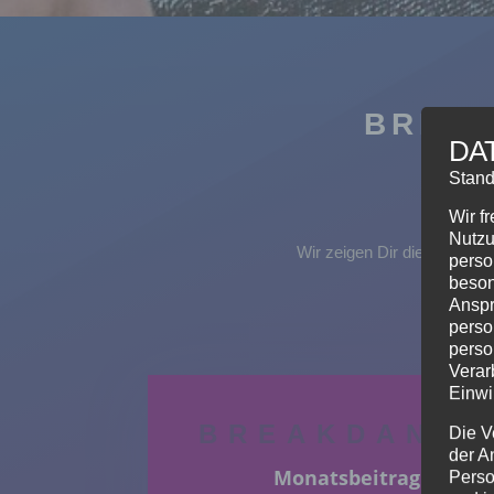
BREAK
DA
Stand
Wir f
Nutzu
Wir zeigen Dir die coolen 
perso
beson
Anspr
perso
perso
Verar
Einwi
BREAKDANC
Die V
der A
Monatsbeitrag
Perso