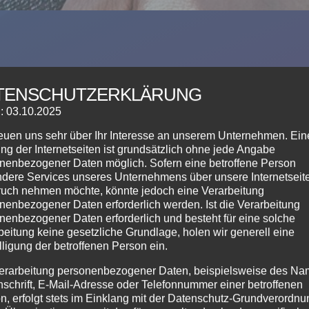
DANCE | STARMOVES | 
TENSCHUTZERKLÄRUNG
: 03.10.2025
Du interessierst Dich für HipHop, Streetdance oder Breakdance?
reuen uns sehr über Ihr Interesse an unserem Unternehmen. Ein
ng der Internetseiten ist grundsätzlich ohne jede Angabe
Moves des StreetDance, die tollen Tricks im Breaking und einzigartig
nenbezogener Daten möglich. Sofern eine betroffene Person
dere Services unseres Unternehmens über unsere Internetseite
uch nehmen möchte, könnte jedoch eine Verarbeitung
nenbezogener Daten erforderlich werden. Ist die Verarbeitung
nenbezogener Daten erforderlich und besteht für eine solche
beitung keine gesetzliche Grundlage, holen wir generell eine
lligung der betroffenen Person ein.
E
STARMOVES
erarbeitung personenbezogener Daten, beispielsweise des Na
nschrift, E-Mail-Adresse oder Telefonnummer einer betroffenen
Monatsbeitrag
n, erfolgt stets im Einklang mit der Datenschutz-Grundverordnu