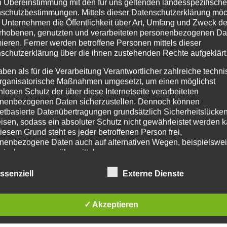
n Übereinstimmung mit den für uns geltenden landesspezifisch
35
schutzbestimmungen. Mittels dieser Datenschutzerklärung mö
€
 Unternehmen die Öffentlichkeit über Art, Umfang und Zweck de
rhobenen, genutzten und verarbeiteten personenbezogenen Da
/
Person
mieren. Ferner werden betroffene Personen mittels dieser
schutzerklärung über die ihnen zustehenden Rechte aufgeklärt
aben als für die Verarbeitung Verantwortlicher zahlreiche techn
rganisatorische Maßnahmen umgesetzt, um einen möglichst
ab 12 Jahre
nlosen Schutz der über diese Internetseite verarbeiteten
nenbezogenen Daten sicherzustellen. Dennoch können
Mittwochs 17:45 Uhr
netbasierte Datenübertragungen grundsätzlich Sicherheitslücke
isen, sodass ein absoluter Schutz nicht gewährleistet werden k
iesem Grund steht es jeder betroffenen Person frei,
nenbezogene Daten auch auf alternativen Wegen, beispielswe
Voraussetzung: Keine
onisch, an uns zu übermitteln.
ssenziell
Externe Dienste
Dauer: 60 Min./Woche
IFFSBESTIMMUNGEN
atenschutzerklärung beruht auf den Begrifflichkeiten, die durch
✓ Akzeptieren
ANMELDUNG
äischen Richtlinien- und Verordnungsgeber beim Erlass der
schutz-Grundverordnung (DS-GVO) verwendet wurden. Unser