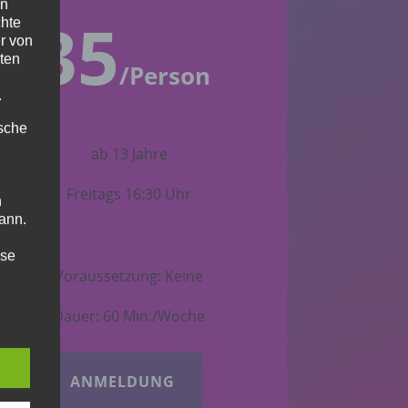
en
35
chte
€
r von
ten
/
Person
.
ische
ab 13 Jahre
Freitags 16:30 Uhr
n
ann.
ise
Voraussetzung: Keine
Dauer: 60 Min./Woche
 den
ANMELDUNG
e