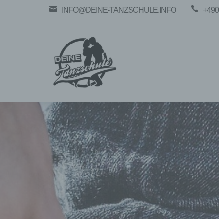


INFO@DEINE-TANZSCHULE.INFO
+490