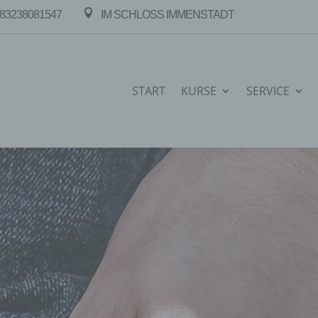

83238081547
IM SCHLOSS IMMENSTADT
START
KURSE
SERVICE