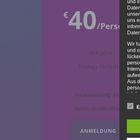
und i
40
Daten
€
unser
uns e
/
Person
infor
Daten
Wir h
und o
ab 8 Jahre
lücke
perso
Freitags 15:15 Uhr
Inter
aufwe
Aus d
perso
Voraussetzung: Keine
telef
E
Dauer: 60 Min./Woche
BEGR
Die D
ANMELDUNG
Europ
Daten