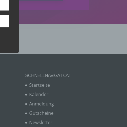
nsere
 Um
SCHNELLNAVIGATION
Startseite
er, zu
Kalender
en
en,
Anmeldung
Gutscheine
Newsletter