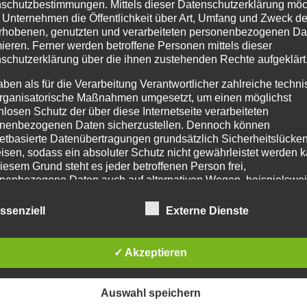
75
130
€
schutzbestimmungen. Mittels dieser Datenschutzerklärung mö
 Unternehmen die Öffentlichkeit über Art, Umfang und Zweck de
/
Person
/
Per
rhobenen, genutzten und verarbeiteten personenbezogenen Da
mieren. Ferner werden betroffene Personen mittels dieser
schutzerklärung über die ihnen zustehenden Rechte aufgeklärt
aben als für die Verarbeitung Verantwortlicher zahlreiche techn
Gültigkeit: 5 Wochen
Gültigkeit: 10 Wochen
rganisatorische Maßnahmen umgesetzt, um einen möglichst
nlosen Schutz der über diese Internetseite verarbeiteten
nenbezogenen Daten sicherzustellen. Dennoch können
netbasierte Datenübertragungen grundsätzlich Sicherheitslücke
isen, sodass ein absoluter Schutz nicht gewährleistet werden k
iesem Grund steht es jeder betroffenen Person frei,
nenbezogene Daten auch auf alternativen Wegen, beispielswe
onisch, an uns zu übermitteln.
ANMELDUNG
ANMELDUNG
ssenziell
Externe Dienste
IFFSBESTIMMUNGEN
✓ Akzeptieren
atenschutzerklärung beruht auf den Begrifflichkeiten, die durch
äischen Richtlinien- und Verordnungsgeber beim Erlass der
schutz-Grundverordnung (DS-GVO) verwendet wurden. Unser
Auswahl speichern
schutzerklärung soll sowohl für die Öffentlichkeit als auch für u