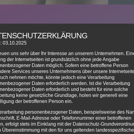
STRONG® NATION
TENSCHUTZERKLÄRUNG
: 03.10.2025
reuen uns sehr über Ihr Interesse an unserem Unternehmen. Ein
lt allein mit deinem Körpergewicht, deine Stärke und Aus
ng der Internetseiten ist grundsätzlich ohne jede Angabe
nenbezogener Daten möglich. Sofern eine betroffene Person
dere Services unseres Unternehmens über unsere Internetseite
uch nehmen möchte, könnte jedoch eine Verarbeitung
nenbezogener Daten erforderlich werden. Ist die Verarbeitung
nenbezogener Daten erforderlich und besteht für eine solche
STRONG®
STRONG
beitung keine gesetzliche Grundlage, holen wir generell eine
lligung der betroffenen Person ein.
NATION
NATION
erarbeitung personenbezogener Daten, beispielsweise des Na
5 er Karte
10 er Karte
nschrift, E-Mail-Adresse oder Telefonnummer einer betroffenen
n, erfolgt stets im Einklang mit der Datenschutz-Grundverordnu
n Übereinstimmung mit den für uns geltenden landesspezifisch