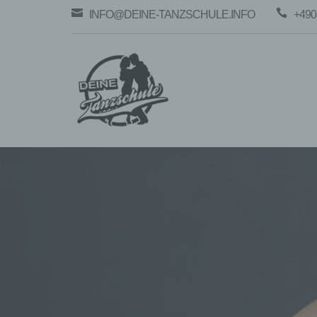


INFO@DEINE-TANZSCHULE.INFO
+490