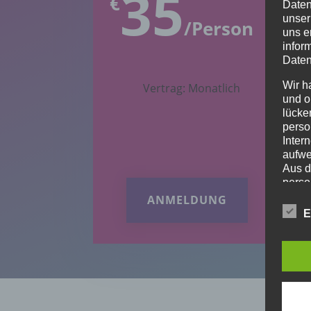
35
€
€
Daten
unser
/
Person
uns e
infor
Daten
Wir h
Vertrag: Monatlich
und o
lücke
perso
Inter
aufwe
Aus d
perso
telef
ANMELDUNG
E
BEGR
Die D
Europ
Daten
Daten