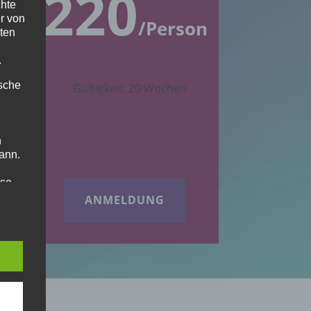
220
€
chte
r von
son
/
Person
ten
.
ische
Gültigkeit: 20 Wochen
n
ann.
ise
ANMELDUNG
 den
e
nsere