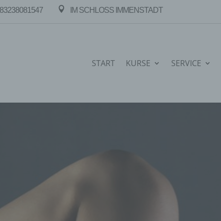

83238081547
IM SCHLOSS IMMENSTADT
START
KURSE
SERVICE