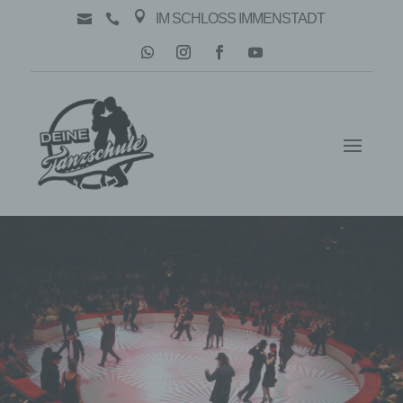

IM SCHLOSS IMMENSTADT

