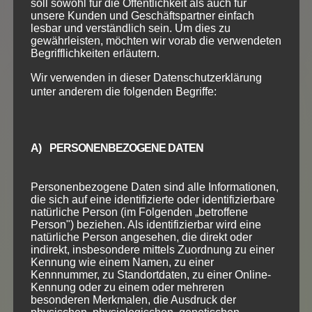
soll sowohl für die Öffentlichkeit als auch für
ANMELDUNG
unsere Kunden und Geschäftspartner einfach
lesbar und verständlich sein. Um dies zu
gewährleisten, möchten wir vorab die verwendeten
Begrifflichkeiten erläutern.
Wir verwenden in dieser Datenschutzerklärung
unter anderem die folgenden Begriffe:
TANGO
ARGENTINO
A) PERSONENBEZOGENE DATEN
Club Einsteiger
Personenbezogene Daten sind alle Informationen,
35
die sich auf eine identifizierte oder identifizierbare
€
natürliche Person (im Folgenden „betroffene
Person") beziehen. Als identifizierbar wird eine
/
monatlich
natürliche Person angesehen, die direkt oder
indirekt, insbesondere mittels Zuordnung zu einer
Kennung wie einem Namen, zu einer
Kennnummer, zu Standortdaten, zu einer Online-
Kennung oder zu einem oder mehreren
besonderen Merkmalen, die Ausdruck der
Freitags 19:30 Uhr