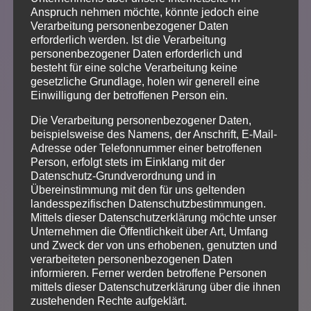
Anspruch nehmen möchte, könnte jedoch eine
Herbst 2025
Verarbeitung personenbezogener Daten
erforderlich werden. Ist die Verarbeitung
personenbezogener Daten erforderlich und
besteht für eine solche Verarbeitung keine
gesetzliche Grundlage, holen wir generell eine
Voraussetzung: Stufe 1
Einwilligung der betroffenen Person ein.
Dauer: 5 x 60 Minuten
Die Verarbeitung personenbezogener Daten,
beispielsweise des Namens, der Anschrift, E-Mail-
Adresse oder Telefonnummer einer betroffenen
Person, erfolgt stets im Einklang mit der
ANMELDUNG
Datenschutz-Grundverordnung und in
Übereinstimmung mit den für uns geltenden
landesspezifischen Datenschutzbestimmungen.
Mittels dieser Datenschutzerklärung möchte unser
Unternehmen die Öffentlichkeit über Art, Umfang
und Zweck der von uns erhobenen, genutzten und
verarbeiteten personenbezogenen Daten
TANGO
informieren. Ferner werden betroffene Personen
mittels dieser Datenschutzerklärung über die ihnen
ARGENTINO
zustehenden Rechte aufgeklärt.