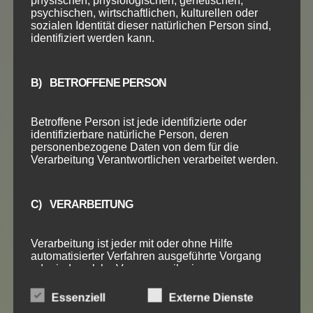
physischen, physiologischen, genetischen,
psychischen, wirtschaftlichen, kulturellen oder
sozialen Identität dieser natürlichen Person sind,
identifiziert werden kann.
Voraussetzung: Stufe 3
B) BETROFFENE PERSON
Betroffene Person ist jede identifizierte oder
ANMELDUNG
identifizierbare natürliche Person, deren
personenbezogene Daten von dem für die
Verarbeitung Verantwortlichen verarbeitet werden.
C) VERARBEITUNG
TANGO
Verarbeitung ist jeder mit oder ohne Hilfe
automatisierter Verfahren ausgeführte Vorgang
ARGENTINO
oder jede solche Vorgangsreihe im
Zusammenhang mit personenbezogenen Daten
wie das Erheben, das Erfassen, die Organisation,
Privatstunden
Essenziell
Externe Dienste
das Ordnen, die Speicherung, die Anpassung oder