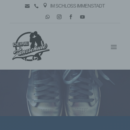

IM SCHLOSS IMMENSTADT

