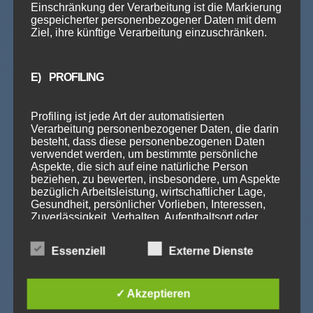
Einschränkung der Verarbeitung ist die Markierung
gespeicherter personenbezogener Daten mit dem
Ziel, ihre künftige Verarbeitung einzuschränken.
LIFESTYLE
Stufe 7
E) PROFILING
120
€
Profiling ist jede Art der automatisierten
Verarbeitung personenbezogener Daten, die darin
/
Person
besteht, dass diese personenbezogenen Daten
verwendet werden, um bestimmte persönliche
Aspekte, die sich auf eine natürliche Person
beziehen, zu bewerten, insbesondere, um Aspekte
Voraussetzung: Stufe 6
bezüglich Arbeitsleistung, wirtschaftlicher Lage,
Gesundheit, persönlicher Vorlieben, Interessen,
Zuverlässigkeit, Verhalten, Aufenthaltsort oder
Dauer: 10 Wochen
Ortswechsel dieser natürlichen Person zu
analysieren oder vorherzusagen.
Essenziell
Externe Dienste
Anmeldung
F) PSEUDONYMISIERUNG
✓ Akzeptieren