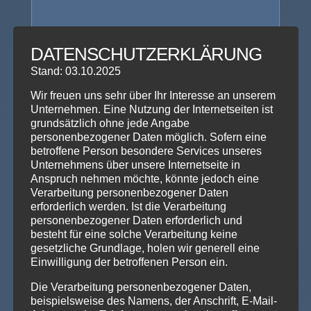
Voraussetzung: Stufe 1
DATENSCHUTZERKLÄRUNG
Dauer: 10 Wochen
Stand: 03.10.2025
Wir freuen uns sehr über Ihr Interesse an unserem
(entspricht etwa 3 Monate tanzen)
Unternehmen. Eine Nutzung der Internetseiten ist
grundsätzlich ohne jede Angabe
personenbezogener Daten möglich. Sofern eine
Anmeldung
betroffene Person besondere Services unseres
Unternehmens über unsere Internetseite in
Anspruch nehmen möchte, könnte jedoch eine
Verarbeitung personenbezogener Daten
erforderlich werden. Ist die Verarbeitung
personenbezogener Daten erforderlich und
LIFESTYLE
besteht für eine solche Verarbeitung keine
Stufe 3
gesetzliche Grundlage, holen wir generell eine
Einwilligung der betroffenen Person ein.
120
€
Die Verarbeitung personenbezogener Daten,
beispielsweise des Namens, der Anschrift, E-Mail-