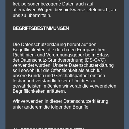
120
frei, personenbezogene Daten auch auf
alternativen Wegen, beispielsweise telefonisch, an
/
Person
uns zu übermitteln.
BEGRIFFSBESTIMMUNGEN
Voraussetzung: Stufe 3
Die Datenschutzerklärung beruht auf den
Begrifflichkeiten, die durch den Europäischen
Dauer: 10 Wochen
Richtlinien- und Verordnungsgeber beim Erlass
der Datenschutz-Grundverordnung (DS-GVO)
verwendet wurden. Unsere Datenschutzerklärung
(entspricht etwa 3 Monate tanzen)
soll sowohl für die Öffentlichkeit als auch für
unsere Kunden und Geschäftspartner einfach
lesbar und verständlich sein. Um dies zu
gewährleisten, möchten wir vorab die verwendeten
Anmeldung
Begrifflichkeiten erläutern.
Wir verwenden in dieser Datenschutzerklärung
unter anderem die folgenden Begriffe:
LIFESTYLE
Stufe 5