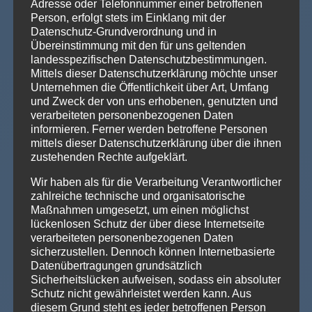
/
Person
Adresse oder Telefonnummer einer betroffenen
Person, erfolgt stets im Einklang mit der
Datenschutz-Grundverordnung und in
Übereinstimmung mit den für uns geltenden
landesspezifischen Datenschutzbestimmungen.
Voraussetzung: Stufe 2
Mittels dieser Datenschutzerklärung möchte unser
Unternehmen die Öffentlichkeit über Art, Umfang
Dauer: 10 Wochen
und Zweck der von uns erhobenen, genutzten und
verarbeiteten personenbezogenen Daten
informieren. Ferner werden betroffene Personen
(entspricht etwa 3 Monate tanzen)
mittels dieser Datenschutzerklärung über die ihnen
zustehenden Rechte aufgeklärt.
Anmeldung
Wir haben als für die Verarbeitung Verantwortlicher
zahlreiche technische und organisatorische
Maßnahmen umgesetzt, um einen möglichst
lückenlosen Schutz der über diese Internetseite
verarbeiteten personenbezogenen Daten
sicherzustellen. Dennoch können Internetbasierte
LIFESTYLE
Datenübertragungen grundsätzlich
Stufe 4
Sicherheitslücken aufweisen, sodass ein absoluter
Schutz nicht gewährleistet werden kann. Aus
€
diesem Grund steht es jeder betroffenen Person