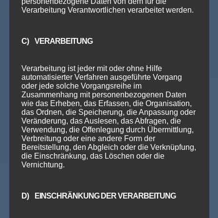
personenbezogene Daten von dem für die
LIFESTYLE
Verarbeitung Verantwortlichen verarbeitet werden.
Stufe 6
120
C) VERARBEITUNG
€
/
Person
Verarbeitung ist jeder mit oder ohne Hilfe
automatisierter Verfahren ausgeführte Vorgang
oder jede solche Vorgangsreihe im
Zusammenhang mit personenbezogenen Daten
wie das Erheben, das Erfassen, die Organisation,
Voraussetzung: Stufe 5
das Ordnen, die Speicherung, die Anpassung oder
Veränderung, das Auslesen, das Abfragen, die
Verwendung, die Offenlegung durch Übermittlung,
Dauer: 10 Wochen
Verbreitung oder eine andere Form der
Bereitstellung, den Abgleich oder die Verknüpfung,
die Einschränkung, das Löschen oder die
(entspricht etwa 3 Monate tanzen)
Vernichtung.
Anmeldung
D) EINSCHRÄNKUNG DER VERARBEITUNG