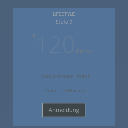
Zwecke und Mittel dieser Verarbeitung durch das
Unionsrecht oder das Recht der Mitgliedstaaten
LIFESTYLE
vorgegeben, so kann der Verantwortliche
beziehungsweise können die bestimmten Kriterien
Stufe 9
seiner Benennung nach dem Unionsrecht oder
dem Recht der Mitgliedstaaten vorgesehen
120
€
werden.
/
Person
H) AUFTRAGSVERARBEITER
Auftragsverarbeiter ist eine natürliche oder
juristische Person, Behörde, Einrichtung oder
Voraussetzung: Stufe 8
andere Stelle, die personenbezogene Daten im
Auftrag des Verantwortlichen verarbeitet.
Dauer: 10 Wochen
I) EMPFÄNGER
Anmeldung
Empfänger ist eine natürliche oder juristische
Person, Behörde, Einrichtung oder andere Stelle,