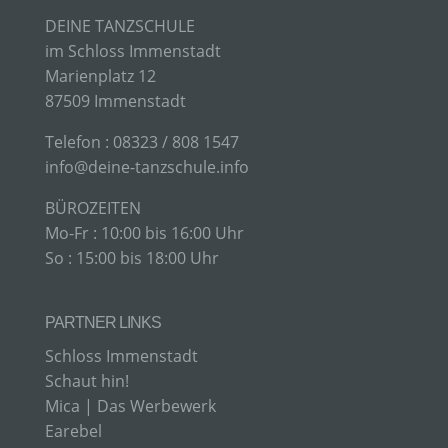
DEINE TANZSCHULE
Steffen Braun
im Schloss Immenstadt
Marienplatz 12
Marienplatz 12
87509 Immenstadt
87509 Immenstadt
Deutschland
​Telefon : 08323 / 808 1547
info@deine-tanzschule.info
4983238081547
E-Mail: info@deine-tanzschule.info
BÜROZEITEN
Mo-Fr : 10:00 bis 16:00 Uhr
So : 15:00 bis 18:00 Uhr
COOKIES / SESSIONSTORAGE / LOCALSTORAGE
Die Internetseiten verwenden teilweise so
PARTNER LINKS
genannte Cookies, LocalStorage und
Schloss Immenstadt
SessionStorage. Dies dient dazu, unser Angebot
nutzerfreundlicher, effektiver und sicherer zu
Schaut hin!
machen. Local Storage und SessionStorage ist
Mica | Das Werbewerk
eine Technologie, mit welcher ihr Browser Daten
Earebel
auf Ihrem Computer oder mobilen Gerät
abspeichert. Cookies sind Textdateien, welche