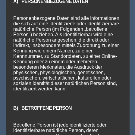
A) PERSONENBEZOGENE DATEN
120
€
Personenbezogene Daten sind alle Informationen,
die sich auf eine identifizierte oder identifizierbare
/
Person
natürliche Person (im Folgenden „betroffene
Person") beziehen. Als identifizierbar wird eine
natürliche Person angesehen, die direkt oder
indirekt, insbesondere mittels Zuordnung zu einer
Kennung wie einem Namen, zu einer
Voraussetzung: Stufe 4
Kennnummer, zu Standortdaten, zu einer Online-
Kennung oder zu einem oder mehreren
besonderen Merkmalen, die Ausdruck der
Dauer: 10 Wochen
physischen, physiologischen, genetischen,
psychischen, wirtschaftlichen, kulturellen oder
sozialen Identität dieser natürlichen Person sind,
(entspricht etwa 3 Monate tanzen)
identifiziert werden kann.
Anmeldung
B) BETROFFENE PERSON
Betroffene Person ist jede identifizierte oder
identifizierbare natürliche Person, deren