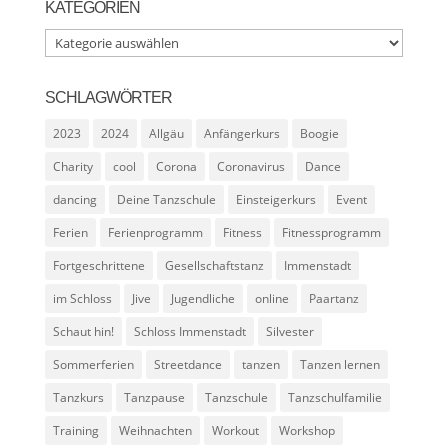
KATEGORIEN
Kategorien
SCHLAGWÖRTER
2023
2024
Allgäu
Anfängerkurs
Boogie
Charity
cool
Corona
Coronavirus
Dance
dancing
Deine Tanzschule
Einsteigerkurs
Event
Ferien
Ferienprogramm
Fitness
Fitnessprogramm
Fortgeschrittene
Gesellschaftstanz
Immenstadt
im Schloss
Jive
Jugendliche
online
Paartanz
Schaut hin!
Schloss Immenstadt
Silvester
Sommerferien
Streetdance
tanzen
Tanzen lernen
Tanzkurs
Tanzpause
Tanzschule
Tanzschulfamilie
Training
Weihnachten
Workout
Workshop