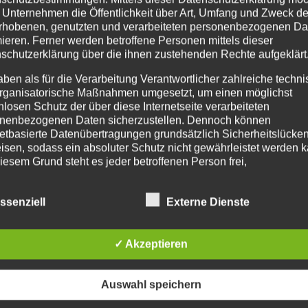
 Unternehmen die Öffentlichkeit über Art, Umfang und Zweck de
?? Ihr habt ein festliches Event vor Euch und möchtet auf d
rhobenen, genutzten und verarbeiteten personenbezogenen Da
ein Problem…!!! Mit unseren Wochenend-Workshops „Tanze
mieren. Ferner werden betroffene Personen mittels dieser
schutzerklärung über die ihnen zustehenden Rechte aufgeklärt
aben als für die Verarbeitung Verantwortlicher zahlreiche techn
rganisatorische Maßnahmen umgesetzt, um einen möglichst
nlosen Schutz der über diese Internetseite verarbeiteten
nenbezogenen Daten sicherzustellen. Dennoch können
netbasierte Datenübertragungen grundsätzlich Sicherheitslücke
isen, sodass ein absoluter Schutz nicht gewährleistet werden k
iesem Grund steht es jeder betroffenen Person frei,
nenbezogene Daten auch auf alternativen Wegen, beispielswe
onisch, an uns zu übermitteln.
ssenziell
Externe Dienste
IFFSBESTIMMUNGEN
✓ Akzeptieren
atenschutzerklärung beruht auf den Begrifflichkeiten, die durch
äischen Richtlinien- und Verordnungsgeber beim Erlass der
schutz-Grundverordnung (DS-GVO) verwendet wurden. Unser
Auswahl speichern
schutzerklärung soll sowohl für die Öffentlichkeit als auch für u
n und Geschäftspartner einfach lesbar und verständlich sein.