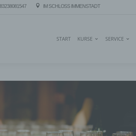

83238081547
IM SCHLOSS IMMENSTADT
START
KURSE
SERVICE