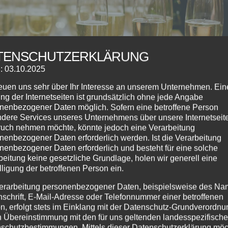
TENSCHUTZERKLÄRUNG
: 03.10.2025
reuen uns sehr über Ihr Interesse an unserem Unternehmen. Ein
ng der Internetseiten ist grundsätzlich ohne jede Angabe
nenbezogener Daten möglich. Sofern eine betroffene Person
dere Services unseres Unternehmens über unsere Internetseite
uch nehmen möchte, könnte jedoch eine Verarbeitung
nenbezogener Daten erforderlich werden. Ist die Verarbeitung
nenbezogener Daten erforderlich und besteht für eine solche
beitung keine gesetzliche Grundlage, holen wir generell eine
lligung der betroffenen Person ein.
erarbeitung personenbezogener Daten, beispielsweise des Na
nschrift, E-Mail-Adresse oder Telefonnummer einer betroffenen
n, erfolgt stets im Einklang mit der Datenschutz-Grundverordnu
n Übereinstimmung mit den für uns geltenden landesspezifisch
eit
,
Tanzkurse
schutzbestimmungen. Mittels dieser Datenschutzerklärung mö