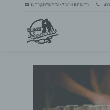


INFO@DEINE-TANZSCHULE.INFO
+490