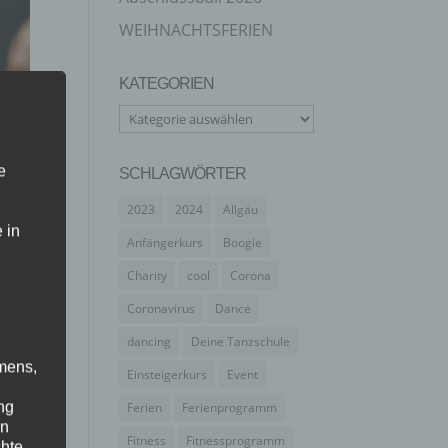
WEIHNACHTSFERIEN
KATEGORIEN
Kategorien
e
SCHLAGWÖRTER
2023
2024
Allgäu
 in
Anfängerkurs
Boogie
Charity
cool
Corona
Coronavirus
Dance
dancing
Deine Tanzschule
mens,
Einsteigerkurs
Event
ng
Ferien
Ferienprogramm
en
Fitness
Fitnessprogramm
chte