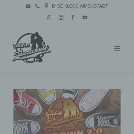

IM SCHLOSS IMMENSTADT

