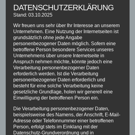
NEUESTE BEITRÄGE
DATENSCHUTZERKLÄRUNG
SCHNUPPERTAG 2026
Stand: 03.10.2025
Abschlussball 2026
Wir freuen uns sehr über Ihr Interesse an unserem
WEIHNACHTSFERIEN
Unternehmen. Eine Nutzung der Internetseiten ist
grundsätzlich ohne jede Angabe
personenbezogener Daten möglich. Sofern eine
KATEGORIEN
betroffene Person besondere Services unseres
Unternehmens über unsere Internetseite in
Kategorien
Anspruch nehmen möchte, könnte jedoch eine
Verarbeitung personenbezogener Daten
erforderlich werden. Ist die Verarbeitung
SCHLAGWÖRTER
personenbezogener Daten erforderlich und
besteht für eine solche Verarbeitung keine
2023
2024
Allgäu
Anfängerkurs
Boogie
gesetzliche Grundlage, holen wir generell eine
Charity
cool
Corona
Coronavirus
Dance
Einwilligung der betroffenen Person ein.
dancing
Deine Tanzschule
Einsteigerkurs
Event
Die Verarbeitung personenbezogener Daten,
beispielsweise des Namens, der Anschrift, E-Mail-
Ferien
Ferienprogramm
Fitness
Fitnessprogramm
Adresse oder Telefonnummer einer betroffenen
Fortgeschrittene
Gesellschaftstanz
Immenstadt
Person, erfolgt stets im Einklang mit der
Datenschutz-Grundverordnung und in