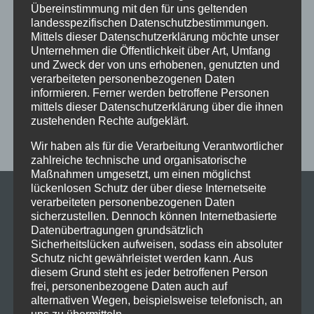
im Schloss
Jive
Jugendliche
online
Paartanz
Übereinstimmung mit den für uns geltenden
landesspezifischen Datenschutzbestimmungen.
Schaut hin!
Schloss Immenstadt
Silvester
Mittels dieser Datenschutzerklärung möchte unser
Sommerferien
Streetdance
tanzen
Tanzen lernen
Unternehmen die Öffentlichkeit über Art, Umfang
und Zweck der von uns erhobenen, genutzten und
Tanzkurs
Tanzpause
Tanzschule
Tanzschulfamilie
verarbeiteten personenbezogenen Daten
informieren. Ferner werden betroffene Personen
Training
Weihnachten
Workout
Workshop
mittels dieser Datenschutzerklärung über die ihnen
Workshop tanzen
Zumba
Zumba Kurs
Übungsabend
zustehenden Rechte aufgeklärt.
Wir haben als für die Verarbeitung Verantwortlicher
zahlreiche technische und organisatorische
Maßnahmen umgesetzt, um einen möglichst
lückenlosen Schutz der über diese Internetseite
verarbeiteten personenbezogenen Daten
sicherzustellen. Dennoch können Internetbasierte
Datenübertragungen grundsätzlich
Sicherheitslücken aufweisen, sodass ein absoluter
Schutz nicht gewährleistet werden kann. Aus
diesem Grund steht es jeder betroffenen Person
frei, personenbezogene Daten auch auf
alternativen Wegen, beispielsweise telefonisch, an
uns zu übermitteln.