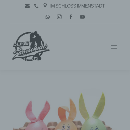

IM SCHLOSS IMMENSTADT

