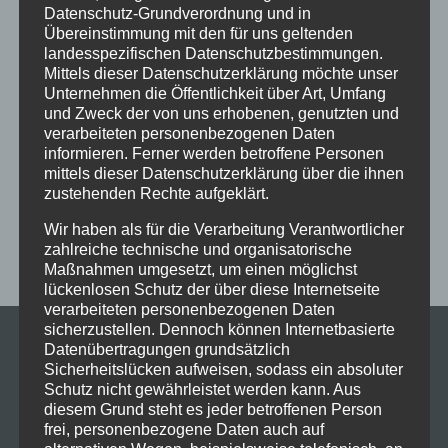
Datenschutz-Grundverordnung und in
Fortgeschrittene
Gesellschaftstanz
Immenstadt
Übereinstimmung mit den für uns geltenden
landesspezifischen Datenschutzbestimmungen.
im Schloss
Jive
Jugendliche
online
Paartanz
Mittels dieser Datenschutzerklärung möchte unser
Unternehmen die Öffentlichkeit über Art, Umfang
Schaut hin!
Schloss Immenstadt
Silvester
und Zweck der von uns erhobenen, genutzten und
Sommerferien
Streetdance
tanzen
Tanzen lernen
verarbeiteten personenbezogenen Daten
informieren. Ferner werden betroffene Personen
Tanzkurs
Tanzpause
Tanzschule
Tanzschulfamilie
mittels dieser Datenschutzerklärung über die ihnen
zustehenden Rechte aufgeklärt.
Training
Weihnachten
Workout
Workshop
Workshop tanzen
Zumba
Zumba Kurs
Übungsabend
Wir haben als für die Verarbeitung Verantwortlicher
zahlreiche technische und organisatorische
Maßnahmen umgesetzt, um einen möglichst
lückenlosen Schutz der über diese Internetseite
verarbeiteten personenbezogenen Daten
sicherzustellen. Dennoch können Internetbasierte
Datenübertragungen grundsätzlich
Sicherheitslücken aufweisen, sodass ein absoluter
Schutz nicht gewährleistet werden kann. Aus
diesem Grund steht es jeder betroffenen Person
frei, personenbezogene Daten auch auf