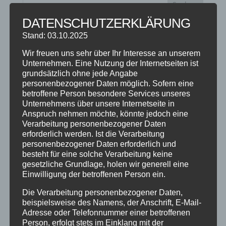
DATENSCHUTZERKLÄRUNG
NEUESTE BEITRÄGE
Stand: 03.10.2025
SCHNUPPERTAG 2026
Wir freuen uns sehr über Ihr Interesse an unserem
Unternehmen. Eine Nutzung der Internetseiten ist
Abschlussball 2026
grundsätzlich ohne jede Angabe
WEIHNACHTSFERIEN
personenbezogener Daten möglich. Sofern eine
betroffene Person besondere Services unseres
Unternehmens über unsere Internetseite in
KATEGORIEN
Anspruch nehmen möchte, könnte jedoch eine
Verarbeitung personenbezogener Daten
Kategorien
erforderlich werden. Ist die Verarbeitung
personenbezogener Daten erforderlich und
besteht für eine solche Verarbeitung keine
SCHLAGWÖRTER
gesetzliche Grundlage, holen wir generell eine
Einwilligung der betroffenen Person ein.
2023
2024
Allgäu
Anfängerkurs
Boogie
Charity
cool
Corona
Coronavirus
Dance
Die Verarbeitung personenbezogener Daten,
beispielsweise des Namens, der Anschrift, E-Mail-
dancing
Deine Tanzschule
Einsteigerkurs
Event
Adresse oder Telefonnummer einer betroffenen
Person, erfolgt stets im Einklang mit der
Ferien
Ferienprogramm
Fitness
Fitnessprogramm