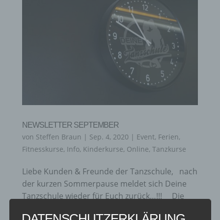
NEWSLETTER SEPTEMBER
von
Steffen Braun
|
Sep. 4, 2020
|
Event
,
Ferien
,
Fitnesskurse
,
Info
,
Kinderkurse
,
Online
,
Tanzkurse
Liebe Kunden & Freunde der Tanzschule, nach
der kurzen Sommerpause meldet sich Deine
Tanzschule wieder für Euch zurück…!!! Die
neue Saison startet wieder nach den
DATENSCHUTZERKLÄRUNG