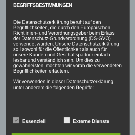
KATEGORIEN
BEGRIFFSBESTIMMUNGEN
Kategorien
Die Datenschutzerklärung beruht auf den
Begrifflichkeiten, die durch den Europäischen
SCHLAGWÖRTER
Richtlinien- und Verordnungsgeber beim Erlass
der Datenschutz-Grundverordnung (DS-GVO)
2023
2024
Allgäu
Anfängerkurs
Boogie
verwendet wurden. Unsere Datenschutzerklärung
soll sowohl für die Öffentlichkeit als auch für
Charity
cool
Corona
Coronavirus
Dance
unsere Kunden und Geschäftspartner einfach
lesbar und verständlich sein. Um dies zu
dancing
Deine Tanzschule
Einsteigerkurs
Event
gewährleisten, möchten wir vorab die verwendeten
Begrifflichkeiten erläutern.
Ferien
Ferienprogramm
Fitness
Fitnessprogramm
Wir verwenden in dieser Datenschutzerklärung
Fortgeschrittene
Gesellschaftstanz
Immenstadt
unter anderem die folgenden Begriffe:
im Schloss
Jive
Jugendliche
online
Paartanz
Schaut hin!
Schloss Immenstadt
Silvester
A) PERSONENBEZOGENE DATEN
Sommerferien
Streetdance
tanzen
Tanzen lernen
Essenziell
Externe Dienste
Tanzkurs
Tanzpause
Tanzschule
Tanzschulfamilie
Personenbezogene Daten sind alle Informationen,
Training
Weihnachten
Workout
Workshop
die sich auf eine identifizierte oder identifizierbare