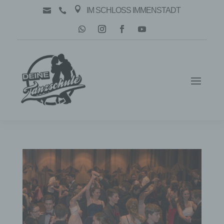

IM SCHLOSS IMMENSTADT

