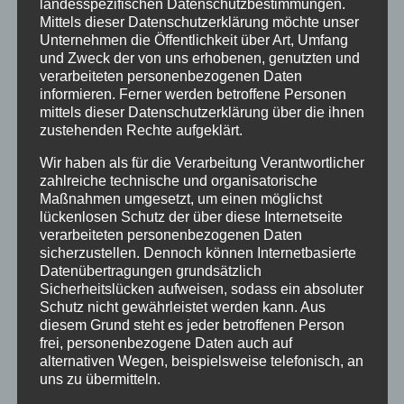
landesspezifischen Datenschutzbestimmungen.
Freunde der Tanzschule, seit dem 08.06.2020
Mittels dieser Datenschutzerklärung möchte unser
dürfen Tanzschulen unter bestimmten
Unternehmen die Öffentlichkeit über Art, Umfang
und Zweck der von uns erhobenen, genutzten und
Auflagen wieder öffnen. Unser Online-
verarbeiteten personenbezogenen Daten
Programm wird bei bestimmten Kursen, wie
informieren. Ferner werden betroffene Personen
Zumba®Fitness, Zumba®Gold und unseren
mittels dieser Datenschutzerklärung über die ihnen
TanzClubs weiterhin...
zustehenden Rechte aufgeklärt.
Wir haben als für die Verarbeitung Verantwortlicher
zahlreiche technische und organisatorische
SUCHE
Maßnahmen umgesetzt, um einen möglichst
lückenlosen Schutz der über diese Internetseite
verarbeiteten personenbezogenen Daten
sicherzustellen. Dennoch können Internetbasierte
Datenübertragungen grundsätzlich
NEUESTE BEITRÄGE
Sicherheitslücken aufweisen, sodass ein absoluter
Schutz nicht gewährleistet werden kann. Aus
SCHNUPPERTAG 2026
diesem Grund steht es jeder betroffenen Person
Abschlussball 2026
frei, personenbezogene Daten auch auf
alternativen Wegen, beispielsweise telefonisch, an
WEIHNACHTSFERIEN
uns zu übermitteln.