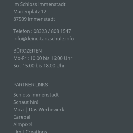
C) VERARBEITUNG
im Schloss Immenstadt
Marienplatz 12
Verarbeitung ist jeder mit oder ohne Hilfe
87509 Immenstadt
automatisierter Verfahren ausgeführte Vorgang
oder jede solche Vorgangsreihe im
​Telefon : 08323 / 808 1547
Zusammenhang mit personenbezogenen Daten
info@deine-tanzschule.info
wie das Erheben, das Erfassen, die Organisation,
das Ordnen, die Speicherung, die Anpassung oder
Veränderung, das Auslesen, das Abfragen, die
BÜROZEITEN
Verwendung, die Offenlegung durch Übermittlung,
Mo-Fr : 10:00 bis 16:00 Uhr
Verbreitung oder eine andere Form der
So : 15:00 bis 18:00 Uhr
Bereitstellung, den Abgleich oder die Verknüpfung,
die Einschränkung, das Löschen oder die
Vernichtung.
PARTNER LINKS
Schloss Immenstadt
D) EINSCHRÄNKUNG DER VERARBEITUNG
Schaut hin!
Mica | Das Werbewerk
Einschränkung der Verarbeitung ist die Markierung
Earebel
gespeicherter personenbezogener Daten mit dem
Ziel, ihre künftige Verarbeitung einzuschränken.
Almpixel
Limit Creations