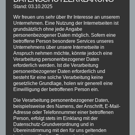
bayrischen Sommerferien : ☆ StreetDance,
Stand: 03.10.2025
Breaking, HipHop & Zumba®Kids &
Zumba®Fitness...
Wir freuen uns sehr über Ihr Interesse an unserem
Unternehmen. Eine Nutzung der Internetseiten ist
grundsätzlich ohne jede Angabe
personenbezogener Daten möglich. Sofern eine
betroffene Person besondere Services unseres
Unternehmens über unsere Internetseite in
Anspruch nehmen möchte, könnte jedoch eine
Verarbeitung personenbezogener Daten
erforderlich werden. Ist die Verarbeitung
personenbezogener Daten erforderlich und
besteht für eine solche Verarbeitung keine
gesetzliche Grundlage, holen wir generell eine
Einwilligung der betroffenen Person ein.
Die Verarbeitung personenbezogener Daten,
ONLINE TANZKURSE
beispielsweise des Namens, der Anschrift, E-Mail-
von
Steffen Braun
|
Juli 1, 2020
|
Event
,
Fitnesskurse
,
Adresse oder Telefonnummer einer betroffenen
Person, erfolgt stets im Einklang mit der
Info
,
Kinderkurse
,
Online
,
Tanzkurse
Datenschutz-Grundverordnung und in
Übereinstimmung mit den für uns geltenden
UPDATE : 01.07.2020 Hallo liebe Kunden &