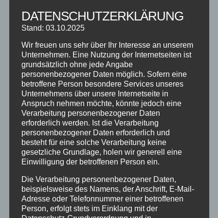
DATENSCHUTZERKLÄRUNG
NEUESTE BEITRÄGE
Stand: 03.10.2025
SCHNUPPERTAG 2026
Wir freuen uns sehr über Ihr Interesse an unserem
Abschlussball 2026
Unternehmen. Eine Nutzung der Internetseiten ist
WEIHNACHTSFERIEN
grundsätzlich ohne jede Angabe
personenbezogener Daten möglich. Sofern eine
betroffene Person besondere Services unseres
KATEGORIEN
Unternehmens über unsere Internetseite in
Anspruch nehmen möchte, könnte jedoch eine
Kategorien
Verarbeitung personenbezogener Daten
erforderlich werden. Ist die Verarbeitung
personenbezogener Daten erforderlich und
SCHLAGWÖRTER
besteht für eine solche Verarbeitung keine
2023
2024
Allgäu
Anfängerkurs
Boogie
gesetzliche Grundlage, holen wir generell eine
Einwilligung der betroffenen Person ein.
Charity
cool
Corona
Coronavirus
Dance
Die Verarbeitung personenbezogener Daten,
dancing
Deine Tanzschule
Einsteigerkurs
Event
beispielsweise des Namens, der Anschrift, E-Mail-
Adresse oder Telefonnummer einer betroffenen
Ferien
Ferienprogramm
Fitness
Fitnessprogramm
Person, erfolgt stets im Einklang mit der
Fortgeschrittene
Gesellschaftstanz
Immenstadt