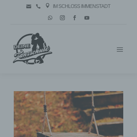

IM SCHLOSS IMMENSTADT

