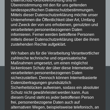
Datenschutz-Grundverordnung und in
Übereinstimmung mit den für uns geltenden
im Schloss
Jive
Jugendliche
online
Paartanz
landesspezifischen Datenschutzbestimmungen.
Schaut hin!
Schloss Immenstadt
Silvester
Mittels dieser Datenschutzerklärung möchte unser
Unternehmen die Öffentlichkeit über Art, Umfang
Sommerferien
Streetdance
tanzen
Tanzen lernen
und Zweck der von uns erhobenen, genutzten und
verarbeiteten personenbezogenen Daten
Tanzkurs
Tanzpause
Tanzschule
Tanzschulfamilie
informieren. Ferner werden betroffene Personen
Training
Weihnachten
Workout
Workshop
mittels dieser Datenschutzerklärung über die ihnen
zustehenden Rechte aufgeklärt.
Workshop tanzen
Zumba
Zumba Kurs
Übungsabend
Wir haben als für die Verarbeitung Verantwortlicher
zahlreiche technische und organisatorische
Maßnahmen umgesetzt, um einen möglichst
lückenlosen Schutz der über diese Internetseite
verarbeiteten personenbezogenen Daten
sicherzustellen. Dennoch können Internetbasierte
Datenübertragungen grundsätzlich
Sicherheitslücken aufweisen, sodass ein absoluter
Schutz nicht gewährleistet werden kann. Aus
diesem Grund steht es jeder betroffenen Person
frei, personenbezogene Daten auch auf
alternativen Wegen, beispielsweise telefonisch, an