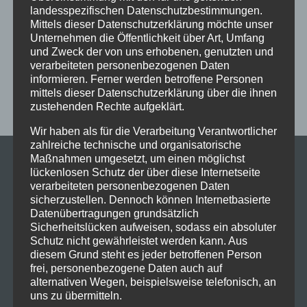
landesspezifischen Datenschutzbestimmungen.
Sommerferien
Streetdance
tanzen
Tanzen lernen
Mittels dieser Datenschutzerklärung möchte unser
Tanzkurs
Tanzpause
Tanzschule
Tanzschulfamilie
Unternehmen die Öffentlichkeit über Art, Umfang
und Zweck der von uns erhobenen, genutzten und
Training
Weihnachten
Workout
Workshop
verarbeiteten personenbezogenen Daten
informieren. Ferner werden betroffene Personen
Workshop tanzen
Zumba
Zumba Kurs
Übungsabend
mittels dieser Datenschutzerklärung über die ihnen
zustehenden Rechte aufgeklärt.
Wir haben als für die Verarbeitung Verantwortlicher
zahlreiche technische und organisatorische
Maßnahmen umgesetzt, um einen möglichst
lückenlosen Schutz der über diese Internetseite
verarbeiteten personenbezogenen Daten
sicherzustellen. Dennoch können Internetbasierte
Datenübertragungen grundsätzlich
Sicherheitslücken aufweisen, sodass ein absoluter
Schutz nicht gewährleistet werden kann. Aus
diesem Grund steht es jeder betroffenen Person
frei, personenbezogene Daten auch auf
alternativen Wegen, beispielsweise telefonisch, an
uns zu übermitteln.