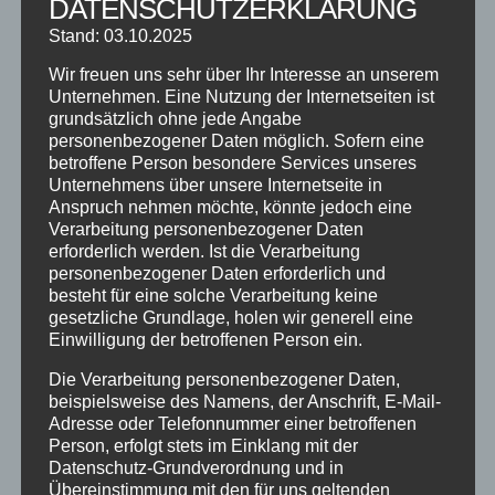
DATENSCHUTZERKLÄRUNG
Abschlussball 2026
Stand: 03.10.2025
WEIHNACHTSFERIEN
Wir freuen uns sehr über Ihr Interesse an unserem
Unternehmen. Eine Nutzung der Internetseiten ist
grundsätzlich ohne jede Angabe
KATEGORIEN
personenbezogener Daten möglich. Sofern eine
Kategorien
betroffene Person besondere Services unseres
Unternehmens über unsere Internetseite in
Anspruch nehmen möchte, könnte jedoch eine
SCHLAGWÖRTER
Verarbeitung personenbezogener Daten
erforderlich werden. Ist die Verarbeitung
2023
2024
Allgäu
Anfängerkurs
Boogie
personenbezogener Daten erforderlich und
besteht für eine solche Verarbeitung keine
Charity
cool
Corona
Coronavirus
Dance
gesetzliche Grundlage, holen wir generell eine
dancing
Deine Tanzschule
Einsteigerkurs
Event
Einwilligung der betroffenen Person ein.
Ferien
Ferienprogramm
Fitness
Fitnessprogramm
Die Verarbeitung personenbezogener Daten,
beispielsweise des Namens, der Anschrift, E-Mail-
Fortgeschrittene
Gesellschaftstanz
Immenstadt
Adresse oder Telefonnummer einer betroffenen
Person, erfolgt stets im Einklang mit der
im Schloss
Jive
Jugendliche
online
Paartanz
Datenschutz-Grundverordnung und in
Schaut hin!
Schloss Immenstadt
Silvester
Übereinstimmung mit den für uns geltenden