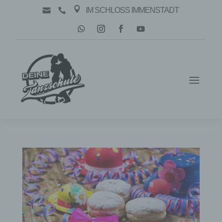

IM SCHLOSS IMMENSTADT

