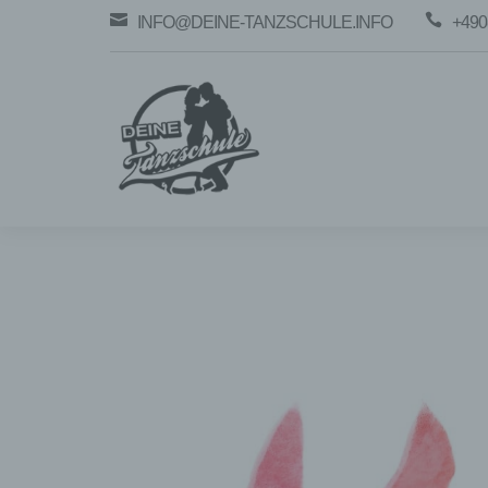


INFO@DEINE-TANZSCHULE.INFO
+490