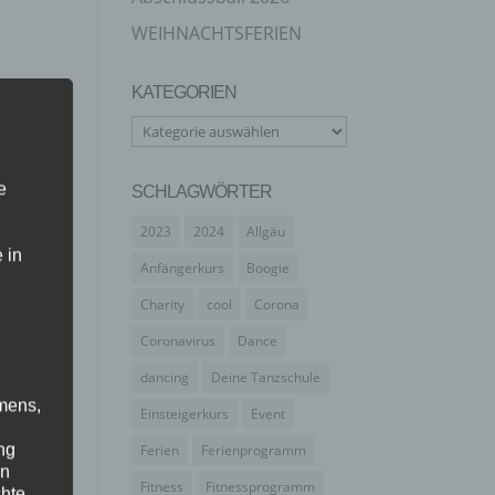
WEIHNACHTSFERIEN
KATEGORIEN
Kategorien
e
SCHLAGWÖRTER
2023
2024
Allgäu
 in
Anfängerkurs
Boogie
Charity
cool
Corona
Coronavirus
Dance
dancing
Deine Tanzschule
mens,
Einsteigerkurs
Event
ng
Ferien
Ferienprogramm
en
Fitness
Fitnessprogramm
chte