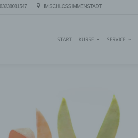

83238081547
IM SCHLOSS IMMENSTADT
START
KURSE
SERVICE