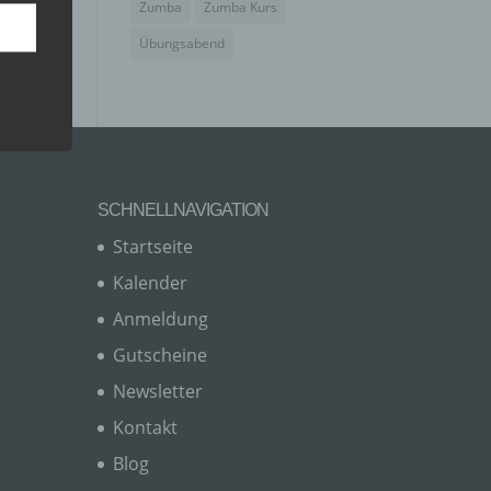
Zumba
Zumba Kurs
Übungsabend
SCHNELLNAVIGATION
Startseite
Kalender
Anmeldung
er, zu
en
Gutscheine
en,
Newsletter
Kontakt
Blog