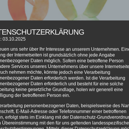
TENSCHUTZERKLÄRUNG
: 03.10.2025
reuen uns sehr über Ihr Interesse an unserem Unternehmen. Ein
ng der Internetseiten ist grundsätzlich ohne jede Angabe
nenbezogener Daten möglich. Sofern eine betroffene Person
dere Services unseres Unternehmens über unsere Internetseite
uch nehmen möchte, könnte jedoch eine Verarbeitung
nenbezogener Daten erforderlich werden. Ist die Verarbeitung
nenbezogener Daten erforderlich und besteht für eine solche
beitung keine gesetzliche Grundlage, holen wir generell eine
lligung der betroffenen Person ein.
erarbeitung personenbezogener Daten, beispielsweise des Na
nschrift, E-Mail-Adresse oder Telefonnummer einer betroffenen
n, erfolgt stets im Einklang mit der Datenschutz-Grundverordnu
n Übereinstimmung mit den für uns geltenden landesspezifisch
en
,
Info
,
Kinderkurse
,
Tanzkurse
schutzbestimmungen. Mittels dieser Datenschutzerklärung mö