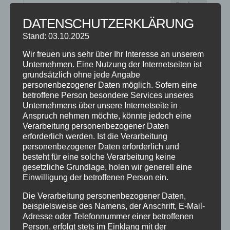
DATENSCHUTZERKLÄRUNG
NEUESTE BEITRÄGE
Stand: 03.10.2025
SCHNUPPERTAG 2026
Wir freuen uns sehr über Ihr Interesse an unserem
Unternehmen. Eine Nutzung der Internetseiten ist
Abschlussball 2026
grundsätzlich ohne jede Angabe
WEIHNACHTSFERIEN
personenbezogener Daten möglich. Sofern eine
betroffene Person besondere Services unseres
Unternehmens über unsere Internetseite in
KATEGORIEN
Anspruch nehmen möchte, könnte jedoch eine
Verarbeitung personenbezogener Daten
Kategorien
erforderlich werden. Ist die Verarbeitung
personenbezogener Daten erforderlich und
besteht für eine solche Verarbeitung keine
SCHLAGWÖRTER
gesetzliche Grundlage, holen wir generell eine
Einwilligung der betroffenen Person ein.
2023
2024
Allgäu
Anfängerkurs
Boogie
Charity
cool
Corona
Coronavirus
Dance
Die Verarbeitung personenbezogener Daten,
beispielsweise des Namens, der Anschrift, E-Mail-
dancing
Deine Tanzschule
Einsteigerkurs
Event
Adresse oder Telefonnummer einer betroffenen
Person, erfolgt stets im Einklang mit der
Ferien
Ferienprogramm
Fitness
Fitnessprogramm