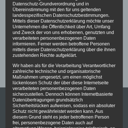
Datenschutz-Grundverordnung und in
Fortgeschrittene
Gesellschaftstanz
Immenstadt
Übereinstimmung mit den für uns geltenden
landesspezifischen Datenschutzbestimmungen.
im Schloss
Jive
Jugendliche
online
Paartanz
Mittels dieser Datenschutzerklärung möchte unser
Unternehmen die Öffentlichkeit über Art, Umfang
Schaut hin!
Schloss Immenstadt
Silvester
und Zweck der von uns erhobenen, genutzten und
Sommerferien
Streetdance
tanzen
Tanzen lernen
verarbeiteten personenbezogenen Daten
informieren. Ferner werden betroffene Personen
Tanzkurs
Tanzpause
Tanzschule
Tanzschulfamilie
mittels dieser Datenschutzerklärung über die ihnen
zustehenden Rechte aufgeklärt.
Training
Weihnachten
Workout
Workshop
Workshop tanzen
Zumba
Zumba Kurs
Übungsabend
Wir haben als für die Verarbeitung Verantwortlicher
zahlreiche technische und organisatorische
Maßnahmen umgesetzt, um einen möglichst
lückenlosen Schutz der über diese Internetseite
verarbeiteten personenbezogenen Daten
sicherzustellen. Dennoch können Internetbasierte
Datenübertragungen grundsätzlich
Sicherheitslücken aufweisen, sodass ein absoluter
Schutz nicht gewährleistet werden kann. Aus
diesem Grund steht es jeder betroffenen Person
frei, personenbezogene Daten auch auf