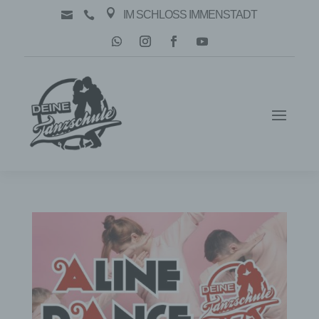

IM SCHLOSS IMMENSTADT

