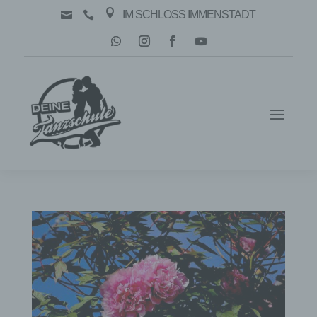

IM SCHLOSS IMMENSTADT

