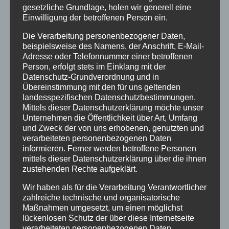
NEUESTE BEITRÄGE
gesetzliche Grundlage, holen wir generell eine
Einwilligung der betroffenen Person ein.
SCHNUPPERTAG 2026
Die Verarbeitung personenbezogener Daten,
Abschlussball 2026
beispielsweise des Namens, der Anschrift, E-Mail-
WEIHNACHTSFERIEN
Adresse oder Telefonnummer einer betroffenen
Person, erfolgt stets im Einklang mit der
Datenschutz-Grundverordnung und in
KATEGORIEN
Übereinstimmung mit den für uns geltenden
landesspezifischen Datenschutzbestimmungen.
Kategorien
Mittels dieser Datenschutzerklärung möchte unser
Unternehmen die Öffentlichkeit über Art, Umfang
und Zweck der von uns erhobenen, genutzten und
SCHLAGWÖRTER
verarbeiteten personenbezogenen Daten
2023
2024
Allgäu
Anfängerkurs
Boogie
informieren. Ferner werden betroffene Personen
mittels dieser Datenschutzerklärung über die ihnen
Charity
cool
Corona
Coronavirus
Dance
zustehenden Rechte aufgeklärt.
dancing
Deine Tanzschule
Einsteigerkurs
Event
Wir haben als für die Verarbeitung Verantwortlicher
zahlreiche technische und organisatorische
Ferien
Ferienprogramm
Fitness
Fitnessprogramm
Maßnahmen umgesetzt, um einen möglichst
Fortgeschrittene
Gesellschaftstanz
Immenstadt
lückenlosen Schutz der über diese Internetseite
verarbeiteten personenbezogenen Daten