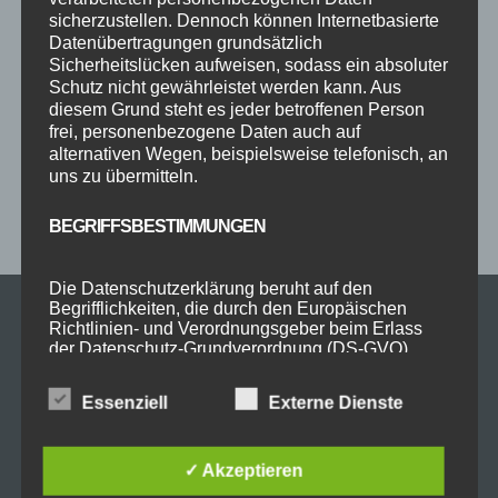
im Schloss
Jive
Jugendliche
online
Paartanz
sicherzustellen. Dennoch können Internetbasierte
Datenübertragungen grundsätzlich
Schaut hin!
Schloss Immenstadt
Silvester
Sicherheitslücken aufweisen, sodass ein absoluter
Sommerferien
Streetdance
tanzen
Tanzen lernen
Schutz nicht gewährleistet werden kann. Aus
diesem Grund steht es jeder betroffenen Person
Tanzkurs
Tanzpause
Tanzschule
Tanzschulfamilie
frei, personenbezogene Daten auch auf
Training
Weihnachten
Workout
Workshop
alternativen Wegen, beispielsweise telefonisch, an
uns zu übermitteln.
Workshop tanzen
Zumba
Zumba Kurs
Übungsabend
BEGRIFFSBESTIMMUNGEN
Die Datenschutzerklärung beruht auf den
Begrifflichkeiten, die durch den Europäischen
Richtlinien- und Verordnungsgeber beim Erlass
der Datenschutz-Grundverordnung (DS-GVO)
verwendet wurden. Unsere Datenschutzerklärung
soll sowohl für die Öffentlichkeit als auch für
Essenziell
Externe Dienste
unsere Kunden und Geschäftspartner einfach
lesbar und verständlich sein. Um dies zu
gewährleisten, möchten wir vorab die verwendeten
Begrifflichkeiten erläutern.
✓ Akzeptieren