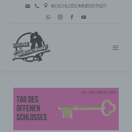

IM SCHLOSS IMMENSTADT

