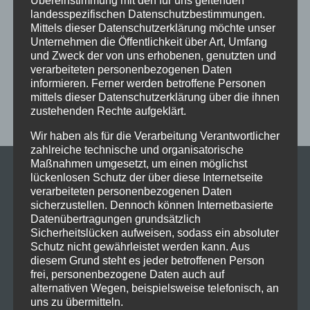
Übereinstimmung mit den für uns geltenden
Schaut hin!
Schloss Immenstadt
Silvester
landesspezifischen Datenschutzbestimmungen.
Sommerferien
Streetdance
tanzen
Tanzen lernen
Mittels dieser Datenschutzerklärung möchte unser
Unternehmen die Öffentlichkeit über Art, Umfang
Tanzkurs
Tanzpause
Tanzschule
Tanzschulfamilie
und Zweck der von uns erhobenen, genutzten und
verarbeiteten personenbezogenen Daten
Training
Weihnachten
Workout
Workshop
informieren. Ferner werden betroffene Personen
Workshop tanzen
Zumba
Zumba Kurs
Übungsabend
mittels dieser Datenschutzerklärung über die ihnen
zustehenden Rechte aufgeklärt.
Wir haben als für die Verarbeitung Verantwortlicher
zahlreiche technische und organisatorische
Maßnahmen umgesetzt, um einen möglichst
lückenlosen Schutz der über diese Internetseite
verarbeiteten personenbezogenen Daten
sicherzustellen. Dennoch können Internetbasierte
Datenübertragungen grundsätzlich
Sicherheitslücken aufweisen, sodass ein absoluter
Schutz nicht gewährleistet werden kann. Aus
diesem Grund steht es jeder betroffenen Person
frei, personenbezogene Daten auch auf
alternativen Wegen, beispielsweise telefonisch, an
uns zu übermitteln.