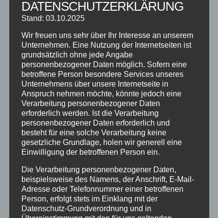
SCHNUPPERTAG 2026
DATENSCHUTZERKLÄRUNG
Stand: 03.10.2025
Abschlussball 2026
WEIHNACHTSFERIEN
Wir freuen uns sehr über Ihr Interesse an unserem
Unternehmen. Eine Nutzung der Internetseiten ist
grundsätzlich ohne jede Angabe
KATEGORIEN
personenbezogener Daten möglich. Sofern eine
betroffene Person besondere Services unseres
Kategorien
Unternehmens über unsere Internetseite in
Anspruch nehmen möchte, könnte jedoch eine
Verarbeitung personenbezogener Daten
SCHLAGWÖRTER
erforderlich werden. Ist die Verarbeitung
personenbezogener Daten erforderlich und
2023
2024
Allgäu
Anfängerkurs
Boogie
besteht für eine solche Verarbeitung keine
Charity
cool
Corona
Coronavirus
Dance
gesetzliche Grundlage, holen wir generell eine
Einwilligung der betroffenen Person ein.
dancing
Deine Tanzschule
Einsteigerkurs
Event
Die Verarbeitung personenbezogener Daten,
Ferien
Ferienprogramm
Fitness
Fitnessprogramm
beispielsweise des Namens, der Anschrift, E-Mail-
Fortgeschrittene
Gesellschaftstanz
Immenstadt
Adresse oder Telefonnummer einer betroffenen
Person, erfolgt stets im Einklang mit der
im Schloss
Jive
Jugendliche
online
Paartanz
Datenschutz-Grundverordnung und in