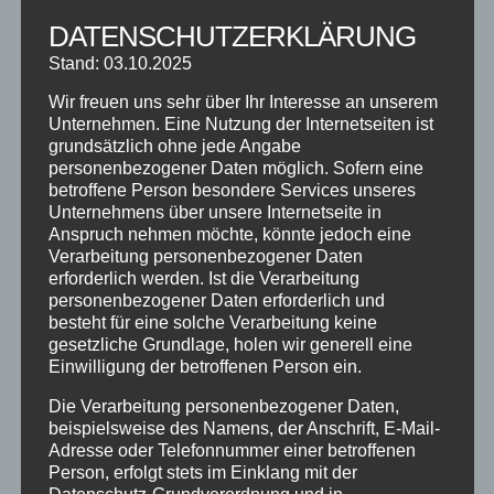
DATENSCHUTZERKLÄRUNG
NEUESTE BEITRÄGE
Stand: 03.10.2025
SCHNUPPERTAG 2026
Wir freuen uns sehr über Ihr Interesse an unserem
Abschlussball 2026
Unternehmen. Eine Nutzung der Internetseiten ist
WEIHNACHTSFERIEN
grundsätzlich ohne jede Angabe
personenbezogener Daten möglich. Sofern eine
betroffene Person besondere Services unseres
KATEGORIEN
Unternehmens über unsere Internetseite in
Anspruch nehmen möchte, könnte jedoch eine
Kategorien
Verarbeitung personenbezogener Daten
erforderlich werden. Ist die Verarbeitung
personenbezogener Daten erforderlich und
SCHLAGWÖRTER
besteht für eine solche Verarbeitung keine
2023
2024
Allgäu
Anfängerkurs
Boogie
gesetzliche Grundlage, holen wir generell eine
Einwilligung der betroffenen Person ein.
Charity
cool
Corona
Coronavirus
Dance
Die Verarbeitung personenbezogener Daten,
dancing
Deine Tanzschule
Einsteigerkurs
Event
beispielsweise des Namens, der Anschrift, E-Mail-
Adresse oder Telefonnummer einer betroffenen
Ferien
Ferienprogramm
Fitness
Fitnessprogramm
Person, erfolgt stets im Einklang mit der
Fortgeschrittene
Gesellschaftstanz
Immenstadt