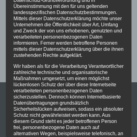
Datenschutz-Grundverordnung und in
Übereinstimmung mit den für uns geltenden
im Schloss
Jive
Jugendliche
online
Paartanz
landesspezifischen Datenschutzbestimmungen.
Schaut hin!
Schloss Immenstadt
Silvester
Mittels dieser Datenschutzerklärung möchte unser
Unternehmen die Öffentlichkeit über Art, Umfang
Sommerferien
Streetdance
tanzen
Tanzen lernen
und Zweck der von uns erhobenen, genutzten und
verarbeiteten personenbezogenen Daten
Tanzkurs
Tanzpause
Tanzschule
Tanzschulfamilie
informieren. Ferner werden betroffene Personen
Training
Weihnachten
Workout
Workshop
mittels dieser Datenschutzerklärung über die ihnen
zustehenden Rechte aufgeklärt.
Workshop tanzen
Zumba
Zumba Kurs
Übungsabend
Wir haben als für die Verarbeitung Verantwortlicher
zahlreiche technische und organisatorische
Maßnahmen umgesetzt, um einen möglichst
lückenlosen Schutz der über diese Internetseite
verarbeiteten personenbezogenen Daten
sicherzustellen. Dennoch können Internetbasierte
Datenübertragungen grundsätzlich
Sicherheitslücken aufweisen, sodass ein absoluter
Schutz nicht gewährleistet werden kann. Aus
diesem Grund steht es jeder betroffenen Person
frei, personenbezogene Daten auch auf
alternativen Wegen, beispielsweise telefonisch, an