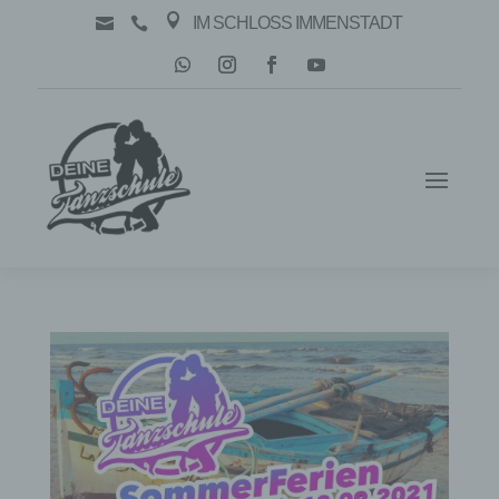

IM SCHLOSS IMMENSTADT

