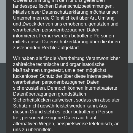
Übereinstimmung mit den für uns geltenden
Schaut hin!
Schloss Immenstadt
Silvester
landesspezifischen Datenschutzbestimmungen.
Sommerferien
Streetdance
tanzen
Tanzen lernen
Mittels dieser Datenschutzerklärung möchte unser
Unternehmen die Öffentlichkeit über Art, Umfang
Tanzkurs
Tanzpause
Tanzschule
Tanzschulfamilie
und Zweck der von uns erhobenen, genutzten und
verarbeiteten personenbezogenen Daten
Training
Weihnachten
Workout
Workshop
informieren. Ferner werden betroffene Personen
Workshop tanzen
Zumba
Zumba Kurs
Übungsabend
mittels dieser Datenschutzerklärung über die ihnen
zustehenden Rechte aufgeklärt.
Wir haben als für die Verarbeitung Verantwortlicher
zahlreiche technische und organisatorische
Maßnahmen umgesetzt, um einen möglichst
lückenlosen Schutz der über diese Internetseite
verarbeiteten personenbezogenen Daten
sicherzustellen. Dennoch können Internetbasierte
Datenübertragungen grundsätzlich
Sicherheitslücken aufweisen, sodass ein absoluter
Schutz nicht gewährleistet werden kann. Aus
diesem Grund steht es jeder betroffenen Person
frei, personenbezogene Daten auch auf
alternativen Wegen, beispielsweise telefonisch, an
uns zu übermitteln.