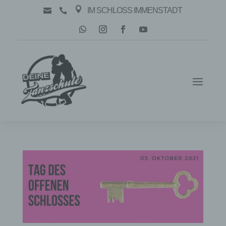

IM SCHLOSS IMMENSTADT

