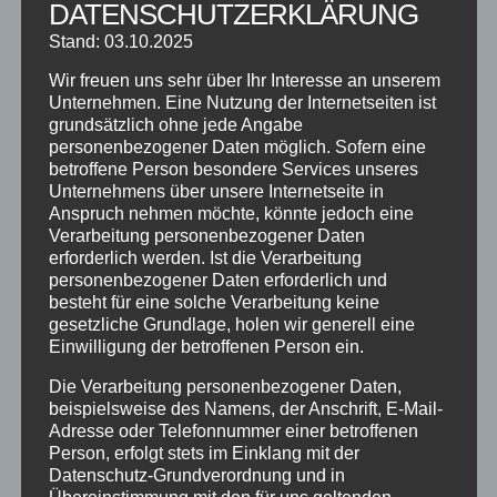
SCHNUPPERTAG 2026
DATENSCHUTZERKLÄRUNG
Stand: 03.10.2025
Abschlussball 2026
WEIHNACHTSFERIEN
Wir freuen uns sehr über Ihr Interesse an unserem
Unternehmen. Eine Nutzung der Internetseiten ist
grundsätzlich ohne jede Angabe
KATEGORIEN
personenbezogener Daten möglich. Sofern eine
betroffene Person besondere Services unseres
Kategorien
Unternehmens über unsere Internetseite in
Anspruch nehmen möchte, könnte jedoch eine
Verarbeitung personenbezogener Daten
SCHLAGWÖRTER
erforderlich werden. Ist die Verarbeitung
personenbezogener Daten erforderlich und
2023
2024
Allgäu
Anfängerkurs
Boogie
besteht für eine solche Verarbeitung keine
Charity
cool
Corona
Coronavirus
Dance
gesetzliche Grundlage, holen wir generell eine
Einwilligung der betroffenen Person ein.
dancing
Deine Tanzschule
Einsteigerkurs
Event
Die Verarbeitung personenbezogener Daten,
Ferien
Ferienprogramm
Fitness
Fitnessprogramm
beispielsweise des Namens, der Anschrift, E-Mail-
Fortgeschrittene
Gesellschaftstanz
Immenstadt
Adresse oder Telefonnummer einer betroffenen
Person, erfolgt stets im Einklang mit der
im Schloss
Jive
Jugendliche
online
Paartanz
Datenschutz-Grundverordnung und in