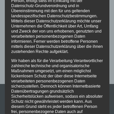
Person, erfolgt stets im Einklang mit der
Datenschutz-Grundverordnung und in
Ferien
Ferienprogramm
Fitness
Fitnessprogramm
Übereinstimmung mit den für uns geltenden
Fortgeschrittene
Gesellschaftstanz
Immenstadt
landesspezifischen Datenschutzbestimmungen.
Mittels dieser Datenschutzerklärung möchte unser
im Schloss
Jive
Jugendliche
online
Paartanz
Unternehmen die Öffentlichkeit über Art, Umfang
Schaut hin!
Schloss Immenstadt
Silvester
und Zweck der von uns erhobenen, genutzten und
verarbeiteten personenbezogenen Daten
Sommerferien
Streetdance
tanzen
Tanzen lernen
informieren. Ferner werden betroffene Personen
mittels dieser Datenschutzerklärung über die ihnen
Tanzkurs
Tanzpause
Tanzschule
Tanzschulfamilie
zustehenden Rechte aufgeklärt.
Training
Weihnachten
Workout
Workshop
Wir haben als für die Verarbeitung Verantwortlicher
Workshop tanzen
Zumba
Zumba Kurs
Übungsabend
zahlreiche technische und organisatorische
Maßnahmen umgesetzt, um einen möglichst
lückenlosen Schutz der über diese Internetseite
verarbeiteten personenbezogenen Daten
sicherzustellen. Dennoch können Internetbasierte
Datenübertragungen grundsätzlich
Sicherheitslücken aufweisen, sodass ein absoluter
Schutz nicht gewährleistet werden kann. Aus
diesem Grund steht es jeder betroffenen Person
frei, personenbezogene Daten auch auf