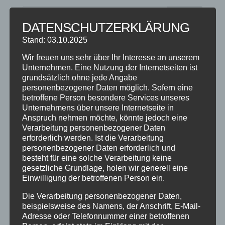
DATENSCHUTZERKLÄRUNG
Stand: 03.10.2025
NEUESTE BEITRÄGE
Wir freuen uns sehr über Ihr Interesse an unserem
SCHNUPPERTAG 2026
Unternehmen. Eine Nutzung der Internetseiten ist
grundsätzlich ohne jede Angabe
Abschlussball 2026
personenbezogener Daten möglich. Sofern eine
WEIHNACHTSFERIEN
betroffene Person besondere Services unseres
Unternehmens über unsere Internetseite in
Anspruch nehmen möchte, könnte jedoch eine
KATEGORIEN
Verarbeitung personenbezogener Daten
erforderlich werden. Ist die Verarbeitung
Kategorien
personenbezogener Daten erforderlich und
besteht für eine solche Verarbeitung keine
gesetzliche Grundlage, holen wir generell eine
SCHLAGWÖRTER
Einwilligung der betroffenen Person ein.
2023
2024
Allgäu
Anfängerkurs
Boogie
Die Verarbeitung personenbezogener Daten,
Charity
cool
Corona
Coronavirus
Dance
beispielsweise des Namens, der Anschrift, E-Mail-
Adresse oder Telefonnummer einer betroffenen
dancing
Deine Tanzschule
Einsteigerkurs
Event