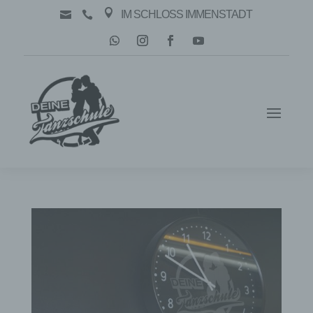

IM SCHLOSS IMMENSTADT

