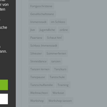
r von
Fortgeschrittene
ten
Gesellschaftstanz
.
Immenstadt
im Schloss
ische
Jive
Jugendliche
online
Paartanz
Schaut hin!
Schloss Immenstadt
n
ann.
Silvester
Sommerferien
ise
Streetdance
tanzen
Tanzen lernen
Tanzkurs
Tanzpause
Tanzschule
Tanzschulfamilie
Training
 den
Weihnachten
Workout
e
Workshop
Workshop tanzen
nsere
 Um