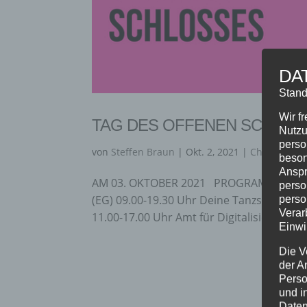
DA
Stand
Wir f
TAG DES OFFENEN SCHLOS
Nutzu
perso
von
Steffen Braun
|
Okt. 2, 2021
|
Charity
,
Eve
beson
Anspr
AM 03. OKTOBER 2021 PROGRAMMÜBERSICHT
perso
(EG) 09.00-19.30 Uhr Deine Tanzschule (3.
perso
Verar
11.00-17.00 Uhr Amt für Digitalisierung, B
Einwi
Die V
der A
Perso
und i
Daten