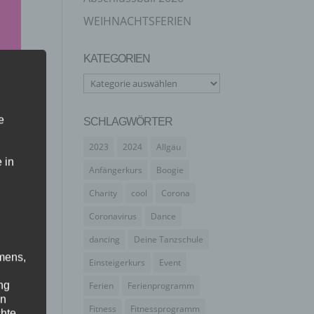
WEIHNACHTSFERIEN
KATEGORIEN
Kategorien
e
SCHLAGWÖRTER
2023
2024
Allgäu
 in
Anfängerkurs
Boogie
aft
Charity
cool
Corona
Coronavirus
Dance
dancing
Deine Tanzschule
mens,
Einsteigerkurs
Event
ng
Ferien
Ferienprogramm
en
Fitness
Fitnessprogramm
chte