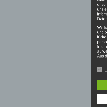
unser
uns e
infor
Daten
Wir h
und o
lücke
perso
Inter
aufwe
Aus d
perso
telef
E
BEGR
Die D
Europ
Daten
Daten
Kunde