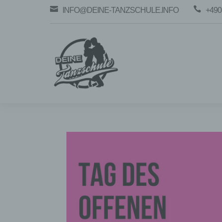


INFO@DEINE-TANZSCHULE.INFO
+490