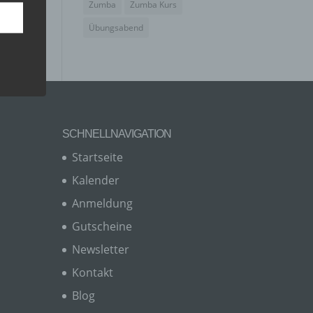
Zumba
Zumba Kurs
Übungsabend
SCHNELLNAVIGATION
Startseite
Kalender
Anmeldung
er, zu
en
Gutscheine
en,
Newsletter
Kontakt
Blog