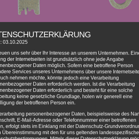
TENSCHUTZERKLÄRUNG
: 03.10.2025
reuen uns sehr über Ihr Interesse an unserem Unternehmen. Ein
SES
ng der Internetseiten ist grundsätzlich ohne jede Angabe
nenbezogener Daten möglich. Sofern eine betroffene Person
nt
dere Services unseres Unternehmens über unsere Internetseite
uch nehmen möchte, könnte jedoch eine Verarbeitung
 Durchgängig geöffnet: 11.00-17.00 Uhr Schlosswirtsch
nenbezogener Daten erforderlich werden. Ist die Verarbeitung
 OG) 11.00-17.00 Uhr Studienkreis & Praxis Michalski (1. OG)
nenbezogener Daten erforderlich und besteht für eine solche
beitung keine gesetzliche Grundlage, holen wir generell eine
reitband und...
lligung der betroffenen Person ein.
erarbeitung personenbezogener Daten, beispielsweise des Na
nschrift, E-Mail-Adresse oder Telefonnummer einer betroffenen
n, erfolgt stets im Einklang mit der Datenschutz-Grundverordnu
n Übereinstimmung mit den für uns geltenden landesspezifisch
schutzbestimmungen. Mittels dieser Datenschutzerklärung mö