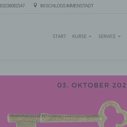

83238081547
IM SCHLOSS IMMENSTADT
START
KURSE
SERVICE