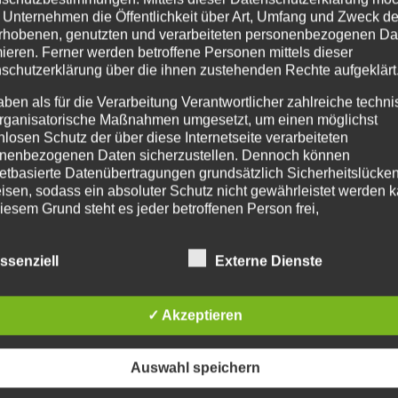
 Unternehmen die Öffentlichkeit über Art, Umfang und Zweck de
rhobenen, genutzten und verarbeiteten personenbezogenen Da
mieren. Ferner werden betroffene Personen mittels dieser
schutzerklärung über die ihnen zustehenden Rechte aufgeklärt
aben als für die Verarbeitung Verantwortlicher zahlreiche techn
rganisatorische Maßnahmen umgesetzt, um einen möglichst
nlosen Schutz der über diese Internetseite verarbeiteten
nenbezogenen Daten sicherzustellen. Dennoch können
netbasierte Datenübertragungen grundsätzlich Sicherheitslücke
isen, sodass ein absoluter Schutz nicht gewährleistet werden k
iesem Grund steht es jeder betroffenen Person frei,
nenbezogene Daten auch auf alternativen Wegen, beispielswe
onisch, an uns zu übermitteln.
ssenziell
Externe Dienste
IFFSBESTIMMUNGEN
✓ Akzeptieren
atenschutzerklärung beruht auf den Begrifflichkeiten, die durch
äischen Richtlinien- und Verordnungsgeber beim Erlass der
schutz-Grundverordnung (DS-GVO) verwendet wurden. Unser
Auswahl speichern
schutzerklärung soll sowohl für die Öffentlichkeit als auch für u
n und Geschäftspartner einfach lesbar und verständlich sein.