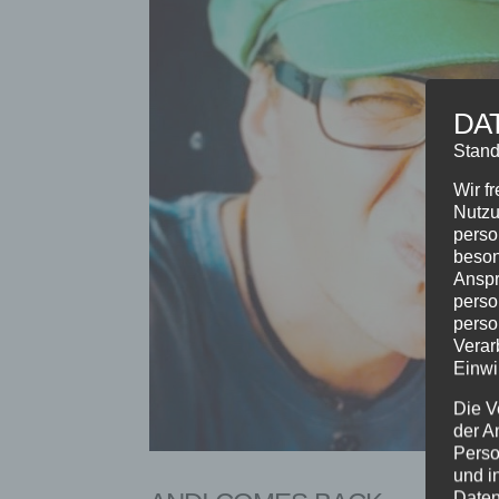
DA
Stand
Wir f
Nutzu
perso
beson
Anspr
perso
perso
Verar
Einwi
Die V
der A
Perso
und i
Daten