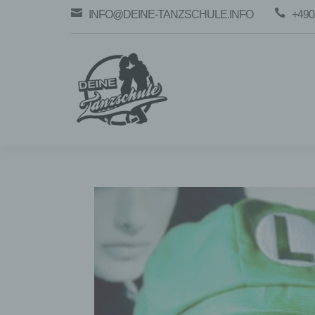


INFO@DEINE-TANZSCHULE.INFO
+490