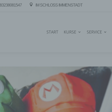

83238081547
IM SCHLOSS IMMENSTADT
START
KURSE
SERVICE