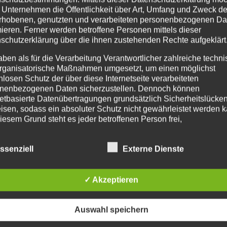
 Unternehmen die Öffentlichkeit über Art, Umfang und Zweck de
rhobenen, genutzten und verarbeiteten personenbezogenen Da
e
,
Kinderkurse
,
Tanzkurse
mieren. Ferner werden betroffene Personen mittels dieser
schutzerklärung über die ihnen zustehenden Rechte aufgeklärt
viele haben es bereits mitbekommen : Andi kommt zurück i
er-Saison (September) 2020 wird er zunächst jeden Montag
aben als für die Verarbeitung Verantwortlicher zahlreiche techn
rganisatorische Maßnahmen umgesetzt, um einen möglichst
nzkursen ein neues...
nlosen Schutz der über diese Internetseite verarbeiteten
nenbezogenen Daten sicherzustellen. Dennoch können
netbasierte Datenübertragungen grundsätzlich Sicherheitslücke
isen, sodass ein absoluter Schutz nicht gewährleistet werden k
iesem Grund steht es jeder betroffenen Person frei,
nenbezogene Daten auch auf alternativen Wegen, beispielswe
onisch, an uns zu übermitteln.
ssenziell
Externe Dienste
IFFSBESTIMMUNGEN
✓ Akzeptieren
atenschutzerklärung beruht auf den Begrifflichkeiten, die durch
äischen Richtlinien- und Verordnungsgeber beim Erlass der
schutz-Grundverordnung (DS-GVO) verwendet wurden. Unser
Auswahl speichern
schutzerklärung soll sowohl für die Öffentlichkeit als auch für u
n und Geschäftspartner einfach lesbar und verständlich sein.