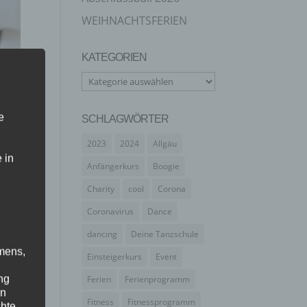
WEIHNACHTSFERIEN
KATEGORIEN
Kategorien
e
SCHLAGWÖRTER
2023
2024
Allgäu
 in
Anfängerkurs
Boogie
Charity
cool
Corona
Coronavirus
Dance
dancing
Deine Tanzschule
mens,
Einsteigerkurs
Event
ng
Ferien
Ferienprogramm
en
Fitness
Fitnessprogramm
chte