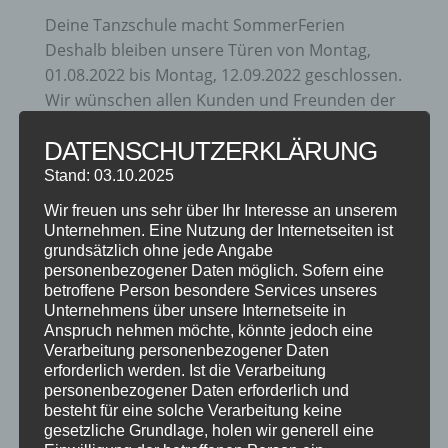
Deine Tanzschule macht SommerFerien
Deshalb bleiben unsere Türen von Montag,
01.08.2022 bis Montag, 12.09.2022 geschlossen.
Wir wünschen allen Kunden und Freunden der
Tanzschule einen fantastischen und gesunden
DATENSCHUTZERKLÄRUNG
Sommer 2022 und freuen uns auf Euch im
nächsten...
Stand: 03.10.2025
Wir freuen uns sehr über Ihr Interesse an unserem
Unternehmen. Eine Nutzung der Internetseiten ist
grundsätzlich ohne jede Angabe
personenbezogener Daten möglich. Sofern eine
betroffene Person besondere Services unseres
Unternehmens über unsere Internetseite in
Anspruch nehmen möchte, könnte jedoch eine
Verarbeitung personenbezogener Daten
erforderlich werden. Ist die Verarbeitung
personenbezogener Daten erforderlich und
besteht für eine solche Verarbeitung keine
gesetzliche Grundlage, holen wir generell eine