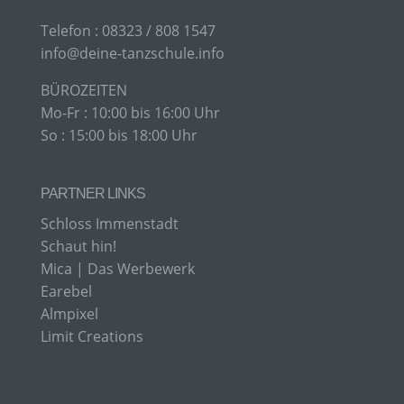
Person, Behörde, Einrichtung oder andere Stelle,
​Telefon : 08323 / 808 1547
die allein oder gemeinsam mit anderen über die
Zwecke und Mittel der Verarbeitung von
info@deine-tanzschule.info
personenbezogenen Daten entscheidet. Sind die
Zwecke und Mittel dieser Verarbeitung durch das
BÜROZEITEN
Unionsrecht oder das Recht der Mitgliedstaaten
Mo-Fr : 10:00 bis 16:00 Uhr
vorgegeben, so kann der Verantwortliche
beziehungsweise können die bestimmten Kriterien
So : 15:00 bis 18:00 Uhr
seiner Benennung nach dem Unionsrecht oder
dem Recht der Mitgliedstaaten vorgesehen
werden.
PARTNER LINKS
Schloss Immenstadt
H) AUFTRAGSVERARBEITER
Schaut hin!
Mica | Das Werbewerk
Auftragsverarbeiter ist eine natürliche oder
Earebel
juristische Person, Behörde, Einrichtung oder
Almpixel
andere Stelle, die personenbezogene Daten im
Auftrag des Verantwortlichen verarbeitet.
Limit Creations
I) EMPFÄNGER