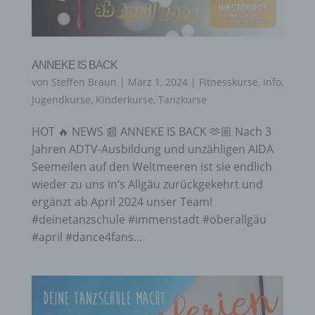
ANNEKE IS BACK
von
Steffen Braun
|
März 1, 2024
|
Fitnesskurse
,
Info
,
Jugendkurse
,
Kinderkurse
,
Tanzkurse
HOT 🔥 NEWS 📰 ANNEKE IS BACK 🫶🏼 Nach 3
Jahren ADTV-Ausbildung und unzähligen AIDA
Seemeilen auf den Weltmeeren ist sie endlich
wieder zu uns in‘s Allgäu zurückgekehrt und
ergänzt ab April 2024 unser Team!
#deinetanzschule #immenstadt #oberallgäu
#april #dance4fans...