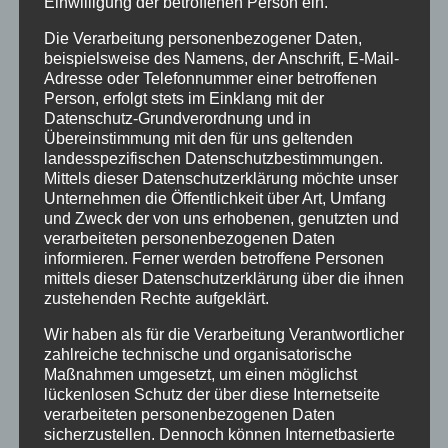
Einwilligung der betroffenen Person ein.
CORONA UPDATE
von
Steffen Braun
|
Apr. 4, 2022
|
Event
,
Die Verarbeitung personenbezogener Daten,
beispielsweise des Namens, der Anschrift, E-Mail-
Fitnesskurse
,
Info
,
Jugendkurse
,
Kinderkurse
,
Online
,
Adresse oder Telefonnummer einer betroffenen
Tanzkurse
Person, erfolgt stets im Einklang mit der
Datenschutz-Grundverordnung und in
UPDATE 04.04.2022 Liebe Kunden & Freunde
Übereinstimmung mit den für uns geltenden
der Tanzschule, seit diesem Wochenende gibt
landesspezifischen Datenschutzbestimmungen.
Mittels dieser Datenschutzerklärung möchte unser
es deutschlandweit vielerorts keine
Unternehmen die Öffentlichkeit über Art, Umfang
Maskenpflicht mehr und die Regierung setzt
und Zweck der von uns erhobenen, genutzten und
auf die Eigenverantwortung der Menschen und
verarbeiteten personenbezogenen Daten
Unternehmen. Zum Schutz unserer Kunden
informieren. Ferner werden betroffene Personen
mittels dieser Datenschutzerklärung über die ihnen
und...
zustehenden Rechte aufgeklärt.
Wir haben als für die Verarbeitung Verantwortlicher
zahlreiche technische und organisatorische
Maßnahmen umgesetzt, um einen möglichst
lückenlosen Schutz der über diese Internetseite
verarbeiteten personenbezogenen Daten
sicherzustellen. Dennoch können Internetbasierte