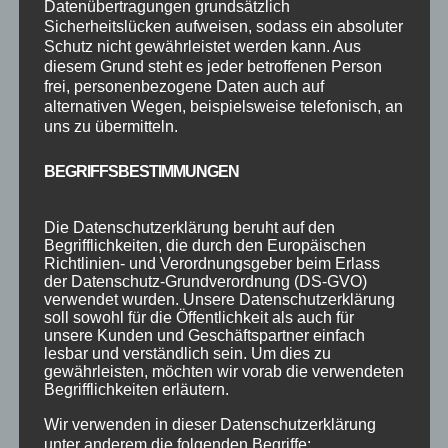
Datenübertragungen grundsätzlich
Sicherheitslücken aufweisen, sodass ein absoluter
Schutz nicht gewährleistet werden kann. Aus
diesem Grund steht es jeder betroffenen Person
frei, personenbezogene Daten auch auf
alternativen Wegen, beispielsweise telefonisch, an
uns zu übermitteln.
ONLINE CLASSES
von
Steffen Braun
|
Jan. 26, 2022
|
Event
,
BEGRIFFSBESTIMMUNGEN
Fitnesskurse
,
Info
,
Jugendkurse
,
Kinderkurse
,
Online
,
Tanzkurse
Die Datenschutzerklärung beruht auf den
Begrifflichkeiten, die durch den Europäischen
UPDATE : 26.01.2022 – Hybridkurse Hallo liebe
Richtlinien- und Verordnungsgeber beim Erlass
Kunden & Freunde der Tanzschule, fast alle
der Datenschutz-Grundverordnung (DS-GVO)
verwendet wurden. Unsere Datenschutzerklärung
Live-Kurse der Tanzschule werden als
soll sowohl für die Öffentlichkeit als auch für
sogenannte Hybridkurse auch online über die
unsere Kunden und Geschäftspartner einfach
App ZOOM übertragen. Für die verschiedenen
lesbar und verständlich sein. Um dies zu
gewährleisten, möchten wir vorab die verwendeten
Angebote haben wir jeweils zugewiesene...
Begrifflichkeiten erläutern.
Wir verwenden in dieser Datenschutzerklärung
unter anderem die folgenden Begriffe: