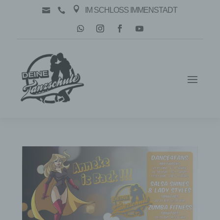

IM SCHLOSS IMMENSTADT

