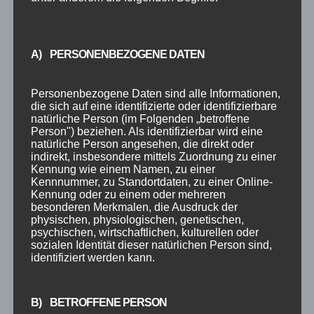
A) PERSONENBEZOGENE DATEN
Personenbezogene Daten sind alle Informationen,
die sich auf eine identifizierte oder identifizierbare
natürliche Person (im Folgenden „betroffene
Person") beziehen. Als identifizierbar wird eine
natürliche Person angesehen, die direkt oder
indirekt, insbesondere mittels Zuordnung zu einer
DANCE2GETHER
Kennung wie einem Namen, zu einer
von
Steffen Braun
|
Mai 4, 2021
|
Event
,
Kennnummer, zu Standortdaten, zu einer Online-
Fitnesskurse
,
Jugendkurse
,
Kinderkurse
,
Online
,
Kennung oder zu einem oder mehreren
besonderen Merkmalen, die Ausdruck der
Tanzkurse
physischen, physiologischen, genetischen,
psychischen, wirtschaftlichen, kulturellen oder
Alles neu, macht der Mai Wir freuen uns sehr,
sozialen Identität dieser natürlichen Person sind,
identifiziert werden kann.
Euch heute ein grossartiges neues Projekt
vorstellen zu dürfen : Dance2gether Unter
diesem Arbeitstitel haben sich drei
B) BETROFFENE PERSON
Tanzschulen zusammengeschlossen, um ihren