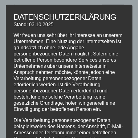
DATENSCHUTZERKLÄRUNG
Stand: 03.10.2025
NEUESTE BEITRÄGE
Wir freuen uns sehr über Ihr Interesse an unserem
SCHNUPPERTAG 2026
Unternehmen. Eine Nutzung der Internetseiten ist
grundsätzlich ohne jede Angabe
Abschlussball 2026
personenbezogener Daten möglich. Sofern eine
WEIHNACHTSFERIEN
betroffene Person besondere Services unseres
Unternehmens über unsere Internetseite in
Anspruch nehmen möchte, könnte jedoch eine
KATEGORIEN
Verarbeitung personenbezogener Daten
erforderlich werden. Ist die Verarbeitung
Kategorien
personenbezogener Daten erforderlich und
besteht für eine solche Verarbeitung keine
gesetzliche Grundlage, holen wir generell eine
SCHLAGWÖRTER
Einwilligung der betroffenen Person ein.
2023
2024
Allgäu
Anfängerkurs
Boogie
Die Verarbeitung personenbezogener Daten,
Charity
cool
Corona
Coronavirus
Dance
beispielsweise des Namens, der Anschrift, E-Mail-
Adresse oder Telefonnummer einer betroffenen
dancing
Deine Tanzschule
Einsteigerkurs
Event