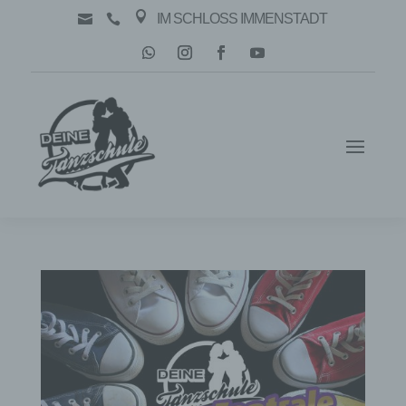

IM SCHLOSS IMMENSTADT

