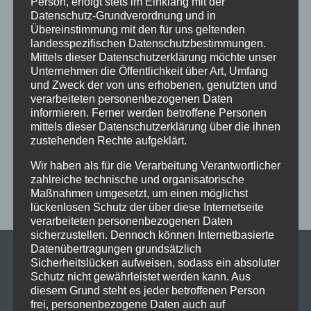
Person, erfolgt stets im Einklang mit der
Datenschutz-Grundverordnung und in
Ferien
Ferienprogramm
Fitness
Fitnessprogramm
Übereinstimmung mit den für uns geltenden
Fortgeschrittene
Gesellschaftstanz
Immenstadt
landesspezifischen Datenschutzbestimmungen.
Mittels dieser Datenschutzerklärung möchte unser
im Schloss
Jive
Jugendliche
online
Paartanz
Unternehmen die Öffentlichkeit über Art, Umfang
und Zweck der von uns erhobenen, genutzten und
Schaut hin!
Schloss Immenstadt
Silvester
verarbeiteten personenbezogenen Daten
Sommerferien
Streetdance
tanzen
Tanzen lernen
informieren. Ferner werden betroffene Personen
mittels dieser Datenschutzerklärung über die ihnen
Tanzkurs
Tanzpause
Tanzschule
Tanzschulfamilie
zustehenden Rechte aufgeklärt.
Training
Weihnachten
Workout
Workshop
Wir haben als für die Verarbeitung Verantwortlicher
Workshop tanzen
Zumba
Zumba Kurs
Übungsabend
zahlreiche technische und organisatorische
Maßnahmen umgesetzt, um einen möglichst
lückenlosen Schutz der über diese Internetseite
verarbeiteten personenbezogenen Daten
sicherzustellen. Dennoch können Internetbasierte
Datenübertragungen grundsätzlich
Sicherheitslücken aufweisen, sodass ein absoluter
Schutz nicht gewährleistet werden kann. Aus
diesem Grund steht es jeder betroffenen Person
frei, personenbezogene Daten auch auf