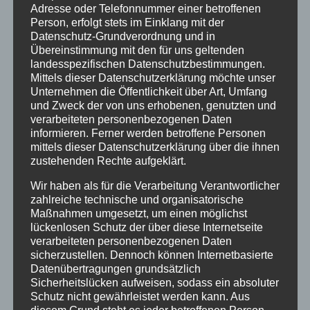
Adresse oder Telefonnummer einer betroffenen
Person, erfolgt stets im Einklang mit der
Datenschutz-Grundverordnung und in
Übereinstimmung mit den für uns geltenden
landesspezifischen Datenschutzbestimmungen.
Mittels dieser Datenschutzerklärung möchte unser
Unternehmen die Öffentlichkeit über Art, Umfang
und Zweck der von uns erhobenen, genutzten und
verarbeiteten personenbezogenen Daten
informieren. Ferner werden betroffene Personen
Name, E-Mail-Adresse und Website in
mittels dieser Datenschutzerklärung über die ihnen
diesem Browser für meinen nächsten
zustehenden Rechte aufgeklärt.
Kommentar speichern.
Wir haben als für die Verarbeitung Verantwortlicher
zahlreiche technische und organisatorische
Maßnahmen umgesetzt, um einen möglichst
lückenlosen Schutz der über diese Internetseite
verarbeiteten personenbezogenen Daten
sicherzustellen. Dennoch können Internetbasierte
Datenübertragungen grundsätzlich
Sicherheitslücken aufweisen, sodass ein absoluter
Schutz nicht gewährleistet werden kann. Aus