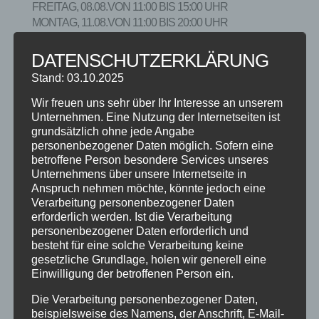
FREITAG, 08.08.VON 11:00 BIS 15:00 UHR
MONTAG, 11.08.VON 11:00 BIS 20:00 UHR
DATENSCHUTZERKLÄRUNG
Stand: 03.10.2025
Wir freuen uns sehr über Ihr Interesse an unserem
Unternehmen. Eine Nutzung der Internetseiten ist
KOMMENTAR ABSENDEN
grundsätzlich ohne jede Angabe
Deine E-Mail-Adresse wird nicht veröffentlicht.
personenbezogener Daten möglich. Sofern eine
betroffene Person besondere Services unseres
Erforderliche Felder sind mit
*
markiert
Unternehmens über unsere Internetseite in
Anspruch nehmen möchte, könnte jedoch eine
Verarbeitung personenbezogener Daten
erforderlich werden. Ist die Verarbeitung
personenbezogener Daten erforderlich und
besteht für eine solche Verarbeitung keine
gesetzliche Grundlage, holen wir generell eine
Einwilligung der betroffenen Person ein.
Die Verarbeitung personenbezogener Daten,
beispielsweise des Namens, der Anschrift, E-Mail-