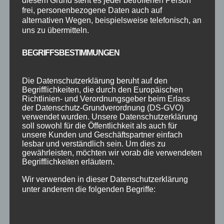
diesem Grund steht es jeder betroffenen Person
SUCHE
frei, personenbezogene Daten auch auf
alternativen Wegen, beispielsweise telefonisch, an
uns zu übermitteln.
BEGRIFFSBESTIMMUNGEN
NEUESTE BEITRÄGE
SCHNUPPERTAG 2026
Die Datenschutzerklärung beruht auf den
Begrifflichkeiten, die durch den Europäischen
Abschlussball 2026
Richtlinien- und Verordnungsgeber beim Erlass
WEIHNACHTSFERIEN
der Datenschutz-Grundverordnung (DS-GVO)
verwendet wurden. Unsere Datenschutzerklärung
soll sowohl für die Öffentlichkeit als auch für
KATEGORIEN
unsere Kunden und Geschäftspartner einfach
lesbar und verständlich sein. Um dies zu
Kategorien
gewährleisten, möchten wir vorab die verwendeten
Begrifflichkeiten erläutern.
Wir verwenden in dieser Datenschutzerklärung
SCHLAGWÖRTER
unter anderem die folgenden Begriffe:
2023
2024
Allgäu
Anfängerkurs
Boogie
Charity
cool
Corona
Coronavirus
Dance