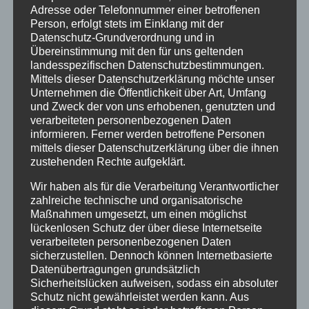
Adresse oder Telefonnummer einer betroffenen
Person, erfolgt stets im Einklang mit der
Datenschutz-Grundverordnung und in
Übereinstimmung mit den für uns geltenden
1 KOMMENTAR
landesspezifischen Datenschutzbestimmungen.
Mittels dieser Datenschutzerklärung möchte unser
Unternehmen die Öffentlichkeit über Art, Umfang
Thomas Bucksch
am 4. März 2026 um 10:44
und Zweck der von uns erhobenen, genutzten und
verarbeiteten personenbezogenen Daten
Hallo, wir bringen bereits etwas Boogie-
informieren. Ferner werden betroffene Personen
Eefahrung mit und würden uns deshalb
mittels dieser Datenschutzerklärung über die ihnen
gerne für den Aufbaukurs um 16 Uhr
zustehenden Rechte aufgeklärt.
anmelden. Den Tipp erhielten wir von
Wir haben als für die Verarbeitung Verantwortlicher
einer Bekannten (Claudia Pilger), die bei
zahlreiche technische und organisatorische
Maßnahmen umgesetzt, um einen möglichst
euch ebenfalls tanzt.
lückenlosen Schutz der über diese Internetseite
verarbeiteten personenbezogenen Daten
Wir freuen uns schon darauf!
sicherzustellen. Dennoch können Internetbasierte
Datenübertragungen grundsätzlich
Viele Grüße
Sicherheitslücken aufweisen, sodass ein absoluter
Thomas und Gerda Bucksch
Schutz nicht gewährleistet werden kann. Aus