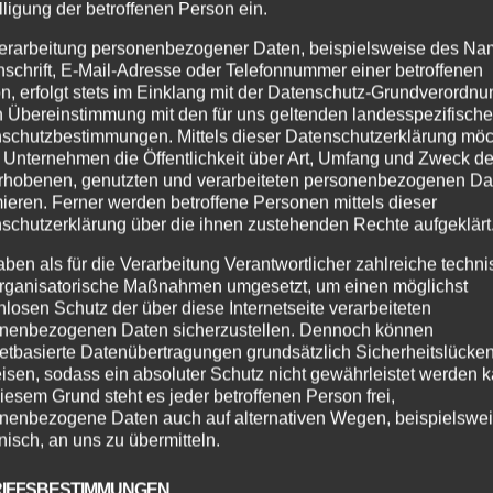
lligung der betroffenen Person ein.
 teilnehmen! Anmeldng einfach per Mail an : info@deine-
erarbeitung personenbezogener Daten, beispielsweise des Na
serer Tanzschule erwartet euch ein spannendes Programm,
nschrift, E-Mail-Adresse oder Telefonnummer einer betroffenen
achmittag verteilt, habt ihr...
n, erfolgt stets im Einklang mit der Datenschutz-Grundverordnu
n Übereinstimmung mit den für uns geltenden landesspezifisch
schutzbestimmungen. Mittels dieser Datenschutzerklärung mö
 Unternehmen die Öffentlichkeit über Art, Umfang und Zweck de
rhobenen, genutzten und verarbeiteten personenbezogenen Da
mieren. Ferner werden betroffene Personen mittels dieser
schutzerklärung über die ihnen zustehenden Rechte aufgeklärt
aben als für die Verarbeitung Verantwortlicher zahlreiche techn
rganisatorische Maßnahmen umgesetzt, um einen möglichst
nlosen Schutz der über diese Internetseite verarbeiteten
nenbezogenen Daten sicherzustellen. Dennoch können
netbasierte Datenübertragungen grundsätzlich Sicherheitslücke
isen, sodass ein absoluter Schutz nicht gewährleistet werden k
iesem Grund steht es jeder betroffenen Person frei,
nenbezogene Daten auch auf alternativen Wegen, beispielswe
onisch, an uns zu übermitteln.
IFFSBESTIMMUNGEN