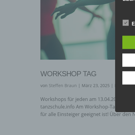
Die D
Europ
E
Daten
Daten
Kunde
dies 
Begrif
Wir v
folge
WORKSHOP TAG
von
Steffen Braun
|
März 23, 2025
|
Event
,
Tan
A) P
Workshops für jeden am 13.04.2025 Gratis
tanzschule.info Am Workshop-Tag in uns
Perso
ident
für alle Einsteiger geeignet ist! Über den N
„betro
Perso
Zuord
Stand