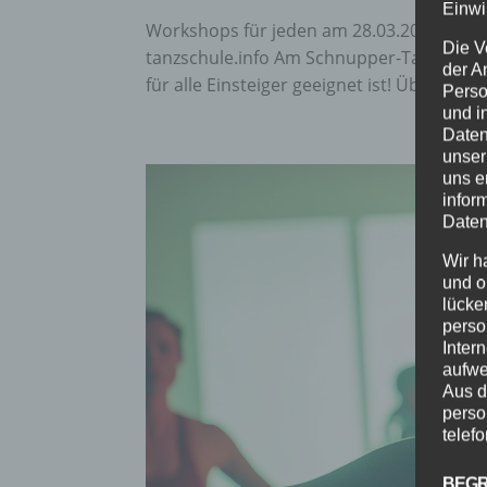
Einwi
Workshops für jeden am 28.03.2026 Gratis
Die V
tanzschule.info Am Schnupper-Tag in un
der A
für alle Einsteiger geeignet ist! Über den N
Perso
und i
Daten
unser
uns e
infor
Daten
Wir h
und o
lücke
perso
Inter
aufwe
Aus d
perso
telef
BEGR