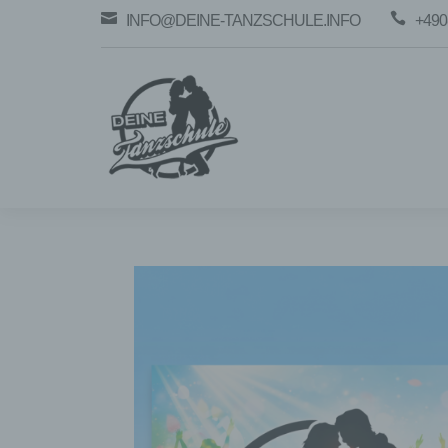


INFO@DEINE-TANZSCHULE.INFO
+490