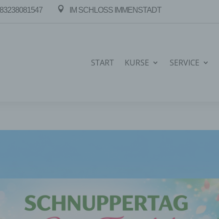

83238081547
IM SCHLOSS IMMENSTADT
START
KURSE
SERVICE