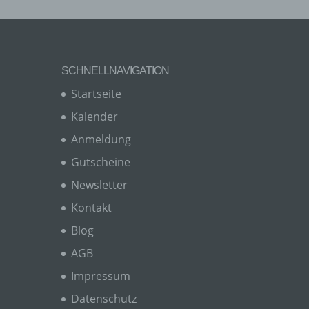
en,
SCHNELLNAVIGATION
Startseite
Kalender
e
ng
Anmeldung
Gutscheine
Newsletter
Kontakt
Blog
hang
AGB
Impressum
der
Datenschutz
g, das