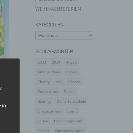
WEIHNACHTSFERIEN
KATEGORIEN
Kategorien
SCHLAGWÖRTER
2023
2024
Allgäu
Anfängerkurs
Boogie
Charity
cool
Corona
e
Coronavirus
Dance
dancing
Deine Tanzschule
 in
Einsteigerkurs
Event
Ferien
Ferienprogramm
Fitness
Fitnessprogramm