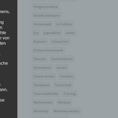
Fortgeschrittene
mens,
 das
Gesellschaftstanz
ng
Immenstadt
im Schloss
en
chte
Jive
Jugendliche
online
r von
Paartanz
Schaut hin!
ten
Schloss Immenstadt
.
Silvester
Sommerferien
ische
Streetdance
tanzen
Tanzen lernen
Tanzkurs
n
Tanzpause
Tanzschule
ann.
Tanzschulfamilie
Training
ise
Weihnachten
Workout
Workshop
Workshop tanzen