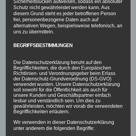
Sicherheitslücken aufweisen, sodass ein absoluter
Schutz nicht gewährleistet werden kann. Aus
DEIN TANZHERBST 2022
diesem Grund steht es jeder betroffenen Person
von
Steffen Braun
|
Okt. 18, 2022
|
Jugendkurse
,
frei, personenbezogene Daten auch auf
Tanzkurse
alternativen Wegen, beispielsweise telefonisch, an
uns zu übermitteln.
Hier findest Du eine Auswahl an Kursen und
Workshops, die im Herbst starten :
BEGRIFFSBESTIMMUNGEN
Jugendtanzkurs : Tanzkurs LifeStyle Stufe 3
Anmelden ab Freitag, 24.10.2022 | 20:45 Uhr
Die Datenschutzerklärung beruht auf den
10 Wochen à 90 Minuten | 100,-€ pro
Begrifflichkeiten, die durch den Europäischen
Richtlinien- und Verordnungsgeber beim Erlass
Teilnehmer (Wiederholer 50%)
der Datenschutz-Grundverordnung (DS-GVO)
Gesellschaftstanz :...
verwendet wurden. Unsere Datenschutzerklärung
soll sowohl für die Öffentlichkeit als auch für
unsere Kunden und Geschäftspartner einfach
lesbar und verständlich sein. Um dies zu
gewährleisten, möchten wir vorab die verwendeten
Begrifflichkeiten erläutern.
Wir verwenden in dieser Datenschutzerklärung
unter anderem die folgenden Begriffe: