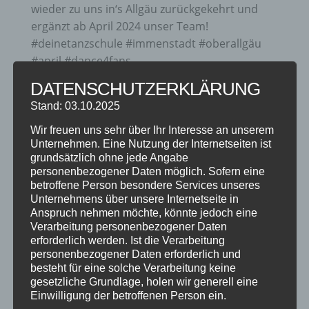
wieder zu uns in‘s Allgäu zurückgekehrt und
ergänzt ab April 2024 unser Team!
#deinetanzschule #immenstadt #oberallgäu
#april #dance4fans...
DATENSCHUTZERKLÄRUNG
Stand: 03.10.2025
Wir freuen uns sehr über Ihr Interesse an unserem
Unternehmen. Eine Nutzung der Internetseiten ist
grundsätzlich ohne jede Angabe
personenbezogener Daten möglich. Sofern eine
betroffene Person besondere Services unseres
Unternehmens über unsere Internetseite in
Anspruch nehmen möchte, könnte jedoch eine
Verarbeitung personenbezogener Daten
erforderlich werden. Ist die Verarbeitung
personenbezogener Daten erforderlich und
SCHÜLERTANZKURSE 2023/24
besteht für eine solche Verarbeitung keine
gesetzliche Grundlage, holen wir generell eine
von
Steffen Braun
|
Sep. 21, 2023
|
Jugendkurse
,
Einwilligung der betroffenen Person ein.
Tanzkurse