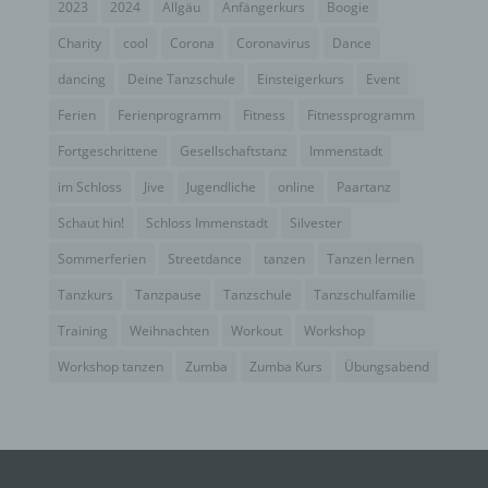
D) EINSCHRÄNKUNG DER VERARBEITUNG
2023
2024
Allgäu
Anfängerkurs
Boogie
Charity
cool
Corona
Coronavirus
Dance
Einschränkung der Verarbeitung ist die Markierung
dancing
Deine Tanzschule
Einsteigerkurs
Event
gespeicherter personenbezogener Daten mit dem
Ziel, ihre künftige Verarbeitung einzuschränken.
Ferien
Ferienprogramm
Fitness
Fitnessprogramm
Fortgeschrittene
Gesellschaftstanz
Immenstadt
E) PROFILING
im Schloss
Jive
Jugendliche
online
Paartanz
Schaut hin!
Schloss Immenstadt
Silvester
Profiling ist jede Art der automatisierten
Verarbeitung personenbezogener Daten, die darin
Sommerferien
Streetdance
tanzen
Tanzen lernen
besteht, dass diese personenbezogenen Daten
Tanzkurs
Tanzpause
Tanzschule
Tanzschulfamilie
verwendet werden, um bestimmte persönliche
Aspekte, die sich auf eine natürliche Person
Training
Weihnachten
Workout
Workshop
beziehen, zu bewerten, insbesondere, um Aspekte
bezüglich Arbeitsleistung, wirtschaftlicher Lage,
Workshop tanzen
Zumba
Zumba Kurs
Übungsabend
Gesundheit, persönlicher Vorlieben, Interessen,
Zuverlässigkeit, Verhalten, Aufenthaltsort oder
Ortswechsel dieser natürlichen Person zu
analysieren oder vorherzusagen.