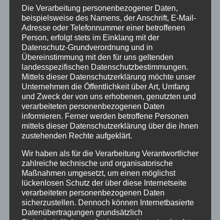
Die Verarbeitung personenbezogener Daten,
Dein Tanzkurs LifeStyle : Hey du! Bist du bereit,
beispielsweise des Namens, der Anschrift, E-Mail-
deine Tanzschuhe anzuziehen und das
Adresse oder Telefonnummer einer betroffenen
Person, erfolgt stets im Einklang mit der
Tanzparkett zu erobern? Dann haben wir
Datenschutz-Grundverordnung und in
genau das Richtige für dich: Unsere
Übereinstimmung mit den für uns geltenden
Schülertanzkurse! Egal, ob du schon Erfahrung
landesspezifischen Datenschutzbestimmungen.
hast oder noch nie einen Tanzschritt gewagt
Mittels dieser Datenschutzerklärung möchte unser
Unternehmen die Öffentlichkeit über Art, Umfang
hast, bei uns...
und Zweck der von uns erhobenen, genutzten und
verarbeiteten personenbezogenen Daten
informieren. Ferner werden betroffene Personen
mittels dieser Datenschutzerklärung über die ihnen
zustehenden Rechte aufgeklärt.
Wir haben als für die Verarbeitung Verantwortlicher
zahlreiche technische und organisatorische
Maßnahmen umgesetzt, um einen möglichst
lückenlosen Schutz der über diese Internetseite
verarbeiteten personenbezogenen Daten
sicherzustellen. Dennoch können Internetbasierte
Datenübertragungen grundsätzlich