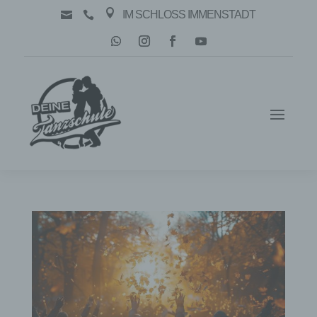

IM SCHLOSS IMMENSTADT

