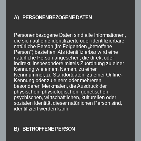
A) PERSONENBEZOGENE DATEN
Personenbezogene Daten sind alle Informationen,
die sich auf eine identifizierte oder identifizierbare
natürliche Person (im Folgenden „betroffene
SOMMERFERIEN 2022
Person") beziehen. Als identifizierbar wird eine
natürliche Person angesehen, die direkt oder
von
Steffen Braun
|
Aug. 2, 2022
|
Event
,
Ferien
,
indirekt, insbesondere mittels Zuordnung zu einer
Fitnesskurse
,
Info
,
Jugendkurse
,
Kinderkurse
,
Kennung wie einem Namen, zu einer
Tanzkurse
Kennnummer, zu Standortdaten, zu einer Online-
Kennung oder zu einem oder mehreren
besonderen Merkmalen, die Ausdruck der
Deine Tanzschule macht SommerFerien
physischen, physiologischen, genetischen,
Deshalb bleiben unsere Türen von Montag,
psychischen, wirtschaftlichen, kulturellen oder
sozialen Identität dieser natürlichen Person sind,
01.08.2022 bis Montag, 12.09.2022 geschlossen.
identifiziert werden kann.
Wir wünschen allen Kunden und Freunden der
Tanzschule einen fantastischen und gesunden
Sommer 2022 und freuen uns auf Euch im
B) BETROFFENE PERSON
nächsten...