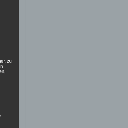
er, zu
en
en,
e
ng