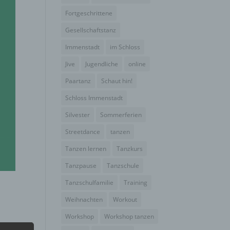
Fortgeschrittene
Gesellschaftstanz
Immenstadt
im Schloss
Jive
Jugendliche
online
Paartanz
Schaut hin!
Schloss Immenstadt
Silvester
Sommerferien
Streetdance
tanzen
Tanzen lernen
Tanzkurs
Tanzpause
Tanzschule
Tanzschulfamilie
Training
Weihnachten
Workout
Workshop
Workshop tanzen