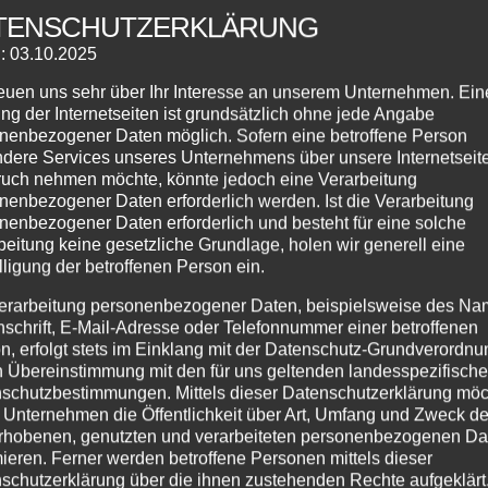
t : BOOGIE WOOGIE WONDERLAND – Ein ganzer Tag voller Boo
TENSCHUTZERKLÄRUNG
ür fortgeschrittene Tänzer ☆ Boogie-Party mit D Sigi alias
: 03.10.2025
reisen für alle...
reuen uns sehr über Ihr Interesse an unserem Unternehmen. Ein
ng der Internetseiten ist grundsätzlich ohne jede Angabe
nenbezogener Daten möglich. Sofern eine betroffene Person
dere Services unseres Unternehmens über unsere Internetseite
uch nehmen möchte, könnte jedoch eine Verarbeitung
nenbezogener Daten erforderlich werden. Ist die Verarbeitung
nenbezogener Daten erforderlich und besteht für eine solche
beitung keine gesetzliche Grundlage, holen wir generell eine
lligung der betroffenen Person ein.
erarbeitung personenbezogener Daten, beispielsweise des Na
nschrift, E-Mail-Adresse oder Telefonnummer einer betroffenen
n, erfolgt stets im Einklang mit der Datenschutz-Grundverordnu
n Übereinstimmung mit den für uns geltenden landesspezifisch
schutzbestimmungen. Mittels dieser Datenschutzerklärung mö
 Unternehmen die Öffentlichkeit über Art, Umfang und Zweck de
rhobenen, genutzten und verarbeiteten personenbezogenen Da
mieren. Ferner werden betroffene Personen mittels dieser
schutzerklärung über die ihnen zustehenden Rechte aufgeklärt