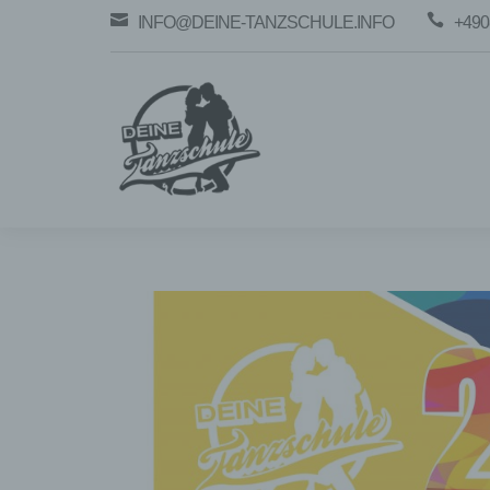


INFO@DEINE-TANZSCHULE.INFO
+490