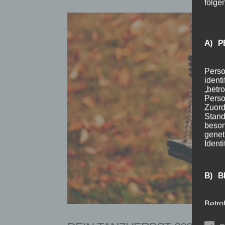
folge
A) P
Perso
ident
„betro
Perso
Zuord
Stand
beson
genet
Identi
B) B
Betrof
Perso
Veran