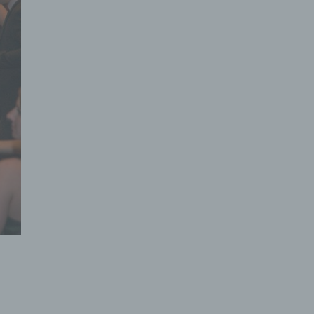
gener
wendet
che
eben,
el
n
en
ichen
die
rbaren