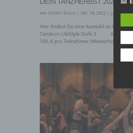
DEIN TANZHERBST 2022
E
von
Steffen Braun
|
Okt. 18, 2022
|
Jugendkur
C) V
Hier findest Du eine Auswahl an Kursen u
Tanzkurs LifeStyle Stufe 3 Anmelden ab
Verar
ausge
100,-€ pro Teilnehmer (Wiederholer 50%) G
mit p
Organ
Verän
Offen
Berei
Lösch
D) E
Einsc
perso
einzu