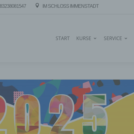

83238081547
IM SCHLOSS IMMENSTADT
START
KURSE
SERVICE