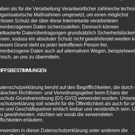
aben als für die Verarbeitung Verantwortlicher zahlreiche techn
rganisatorische Maßnahmen umgesetzt, um einen möglichst
nlosen Schutz der über diese Internetseite verarbeiteten
nenbezogenen Daten sicherzustellen. Dennoch können
netbasierte Datenübertragungen grundsätzlich Sicherheitslücke
isen, sodass ein absoluter Schutz nicht gewährleistet werden k
iesem Grund steht es jeder betroffenen Person frei,
nenbezogene Daten auch auf alternativen Wegen, beispielswe
onisch, an uns zu übermitteln.
IFFSBESTIMMUNGEN
atenschutzerklärung beruht auf den Begrifflichkeiten, die durch
äischen Richtlinien- und Verordnungsgeber beim Erlass der
schutz-Grundverordnung (DS-GVO) verwendet wurden. Unser
schutzerklärung soll sowohl für die Öffentlichkeit als auch für u
zschule : ALINE DANCE bei uns heisst es nicht LineDance, 
n und Geschäftspartner einfach lesbar und verständlich sein.
NCE („allein Dance“) In diesen Kursen werden leichte bis
zu gewährleisten, möchten wir vorab die verwendeten
flichkeiten erläutern.
errichtet, die...
erwenden in dieser Datenschutzerklärung unter anderem die