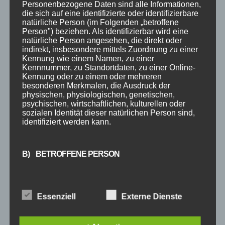
Personenbezogene Daten sind alle Informationen,
Kommentar speichern.
die sich auf eine identifizierte oder identifizierbare
natürliche Person (im Folgenden „betroffene
Person") beziehen. Als identifizierbar wird eine
natürliche Person angesehen, die direkt oder
indirekt, insbesondere mittels Zuordnung zu einer
Kennung wie einem Namen, zu einer
Kennnummer, zu Standortdaten, zu einer Online-
Kennung oder zu einem oder mehreren
besonderen Merkmalen, die Ausdruck der
physischen, physiologischen, genetischen,
psychischen, wirtschaftlichen, kulturellen oder
sozialen Identität dieser natürlichen Person sind,
SUCHE
identifiziert werden kann.
B) BETROFFENE PERSON
NEUESTE BEITRÄGE
SCHNUPPERTAG 2026
Betroffene Person ist jede identifizierte oder
identifizierbare natürliche Person, deren
Essenziell
Externe Dienste
Abschlussball 2026
personenbezogene Daten von dem für die
Verarbeitung Verantwortlichen verarbeitet werden.
WEIHNACHTSFERIEN