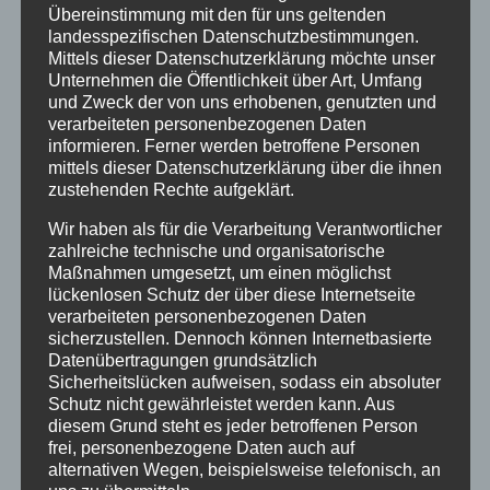
Übereinstimmung mit den für uns geltenden
starten möchtest, ob du schon erfahrener
landesspezifischen Datenschutzbestimmungen.
Tänzer bist oder gerade erst deine ersten
Mittels dieser Datenschutzerklärung möchte unser
Schritte machst – die Tanzsaison 2025 hat für
Unternehmen die Öffentlichkeit über Art, Umfang
und Zweck der von uns erhobenen, genutzten und
dich das perfekte Angebot. Ab Januar geht’s los,
verarbeiteten personenbezogenen Daten
also schnapp dir deinen Platz und sei dabei,
informieren. Ferner werden betroffene Personen
wenn es wieder heißt:
Tanzen, Lachen,
mittels dieser Datenschutzerklärung über die ihnen
Genießen!
zustehenden Rechte aufgeklärt.
Wir haben als für die Verarbeitung Verantwortlicher
Die Anmeldung ist schon geöffnet, also nichts
zahlreiche technische und organisatorische
wie los! Wir freuen uns darauf, gemeinsam mit
Maßnahmen umgesetzt, um einen möglichst
dir eine unvergessliche Tanzsaison zu erleben.
lückenlosen Schutz der über diese Internetseite
verarbeiteten personenbezogenen Daten
sicherzustellen. Dennoch können Internetbasierte
Datenübertragungen grundsätzlich
Sicherheitslücken aufweisen, sodass ein absoluter
Schutz nicht gewährleistet werden kann. Aus
KOMMENTAR ABSENDEN
diesem Grund steht es jeder betroffenen Person
frei, personenbezogene Daten auch auf
Deine E-Mail-Adresse wird nicht veröffentlicht.
alternativen Wegen, beispielsweise telefonisch, an
Erforderliche Felder sind mit
*
markiert