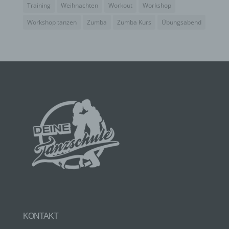
Training
Weihnachten
Workout
Workshop
Workshop tanzen
Zumba
Zumba Kurs
Übungsabend
E) PROFILING
Profiling ist jede Art der automatisierten
Verarbeitung personenbezogener Daten, die darin
besteht, dass diese personenbezogenen Daten
verwendet werden, um bestimmte persönliche
Aspekte, die sich auf eine natürliche Person
beziehen, zu bewerten, insbesondere, um Aspekte
bezüglich Arbeitsleistung, wirtschaftlicher Lage,
Gesundheit, persönlicher Vorlieben, Interessen,
Zuverlässigkeit, Verhalten, Aufenthaltsort oder
Ortswechsel dieser natürlichen Person zu
analysieren oder vorherzusagen.
F) PSEUDONYMISIERUNG
Pseudonymisierung ist die Verarbeitung
KONTAKT
personenbezogener Daten in einer Weise, auf