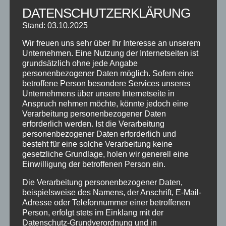
Saison nicht zu kurz! Die Tanzschule bietet viele
DATENSCHUTZERKLÄRUNG
coole Kurse für Kinder und Jugendliche an, die
nicht nur fit halten, sondern auch riesigen
Stand: 03.10.2025
Spaß machen.
Zumba Kids
sorgt für Bewegung
Wir freuen uns sehr über Ihr Interesse an unserem
mit einer ordentlichen Portion Spaß und guter
Unternehmen. Eine Nutzung der Internetseiten ist
Musik. Für die coolen Teens bieten wir Kurse in
grundsätzlich ohne jede Angabe
personenbezogener Daten möglich. Sofern eine
HipHop
,
Streetdance
und
Breakdance
an –
betroffene Person besondere Services unseres
hier kann jeder seinen eigenen Style entwickeln
Unternehmens über unsere Internetseite in
und auf der Tanzfläche zeigen, was er drauf
Anspruch nehmen möchte, könnte jedoch eine
hat!
Verarbeitung personenbezogener Daten
erforderlich werden. Ist die Verarbeitung
Besondere Highlights für die Kids sind unsere
personenbezogener Daten erforderlich und
besteht für eine solche Verarbeitung keine
Dance4Fans
-Kurse – eine Mischung aus Tanz,
gesetzliche Grundlage, holen wir generell eine
Musik und ganz viel Kreativität, die den Kids
Einwilligung der betroffenen Person ein.
hilft, Selbstbewusstsein aufzubauen und ihre
Die Verarbeitung personenbezogener Daten,
eigenen Tanzmoves zu entwickeln.
beispielsweise des Namens, der Anschrift, E-Mail-
Adresse oder Telefonnummer einer betroffenen
DEINE TANZREISE BEGINNT HIER!
Person, erfolgt stets im Einklang mit der
Datenschutz-Grundverordnung und in
Ganz gleich, ob du als Paar oder als Solotänzer