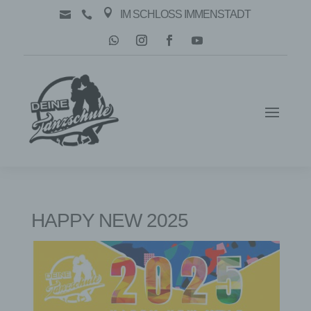

IM SCHLOSS IMMENSTADT


HAPPY NEW 2025