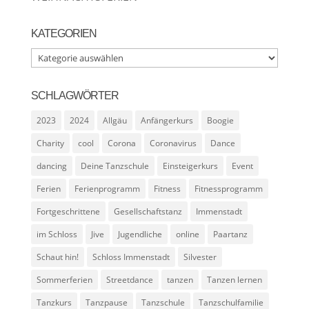
KATEGORIEN
Kategorien
SCHLAGWÖRTER
2023
2024
Allgäu
Anfängerkurs
Boogie
Charity
cool
Corona
Coronavirus
Dance
dancing
Deine Tanzschule
Einsteigerkurs
Event
Ferien
Ferienprogramm
Fitness
Fitnessprogramm
Fortgeschrittene
Gesellschaftstanz
Immenstadt
im Schloss
Jive
Jugendliche
online
Paartanz
Schaut hin!
Schloss Immenstadt
Silvester
Sommerferien
Streetdance
tanzen
Tanzen lernen
Tanzkurs
Tanzpause
Tanzschule
Tanzschulfamilie