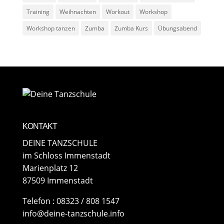
Training
Weihnachten
Workout
Workshop
Workshop tanzen
Zumba
Zumba Kurs
Übungsabend
KONTAKT
DEINE TANZSCHULE
im Schloss Immenstadt
Marienplatz 12
87509 Immenstadt
​Telefon : 08323 / 808 1547
info@deine-tanzschule.info