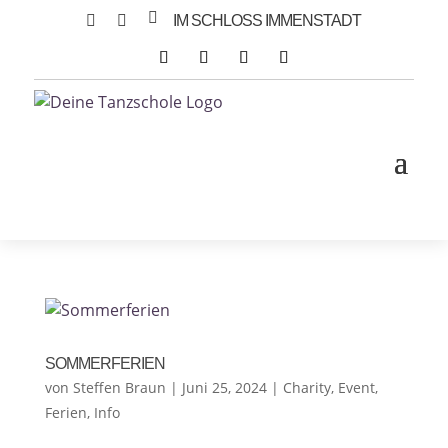



IM SCHLOSS IMMENSTADT
SOMMERFERIEN
von
Steffen Braun
|
Juni 25, 2024
|
Charity
,
Event
,
Ferien
,
Info