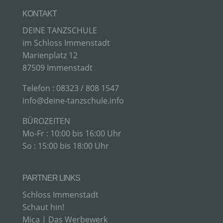
besteht, dass diese personenbezogenen Daten
KONTAKT
verwendet werden, um bestimmte persönliche
Aspekte, die sich auf eine natürliche Person
DEINE TANZSCHULE
beziehen, zu bewerten, insbesondere, um Aspekte
im Schloss Immenstadt
bezüglich Arbeitsleistung, wirtschaftlicher Lage,
Gesundheit, persönlicher Vorlieben, Interessen,
Marienplatz 12
Zuverlässigkeit, Verhalten, Aufenthaltsort oder
87509 Immenstadt
Ortswechsel dieser natürlichen Person zu
analysieren oder vorherzusagen.
​Telefon : 08323 / 808 1547
info@deine-tanzschule.info
F) PSEUDONYMISIERUNG
BÜROZEITEN
Mo-Fr : 10:00 bis 16:00 Uhr
Pseudonymisierung ist die Verarbeitung
So : 15:00 bis 18:00 Uhr
personenbezogener Daten in einer Weise, auf
welche die personenbezogenen Daten ohne
Hinzuziehung zusätzlicher Informationen nicht
mehr einer spezifischen betroffenen Person
PARTNER LINKS
zugeordnet werden können, sofern diese
zusätzlichen Informationen gesondert aufbewahrt
Schloss Immenstadt
werden und technischen und organisatorischen
Schaut hin!
Maßnahmen unterliegen, die gewährleisten, dass
die personenbezogenen Daten nicht einer
Mica | Das Werbewerk