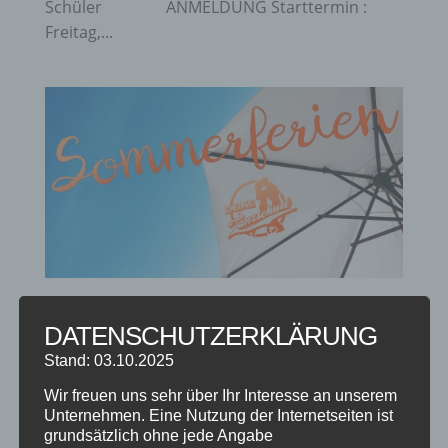
Schüler ANMELDUNG Starttermin :
Freitag,...
SOMMERFERIEN 2025
DATENSCHUTZERKLÄRUNG
von
Steffen Braun
|
Juli 8, 2025
|
Ferien
Stand: 03.10.2025
Deine Tanzschule macht SommerFerien
Wir freuen uns sehr über Ihr Interesse an unserem
Deshalb bleiben unsere Türen von Freitag,
Unternehmen. Eine Nutzung der Internetseiten ist
grundsätzlich ohne jede Angabe
01.08. bis Montag, 15.09.2025 geschlossen. Wir