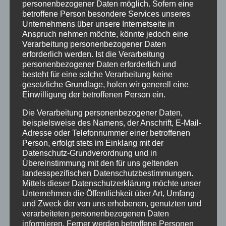
personenbezogener Daten möglich. Sofern eine
wünschen allen Kunden und Freunden der
betroffene Person besondere Services unseres
Tanzschule einen fantastischen und gesunden
Unternehmens über unsere Internetseite in
Sommer 2025 und freuen uns auf Euch im
Anspruch nehmen möchte, könnte jedoch eine
Verarbeitung personenbezogener Daten
nächsten...
erforderlich werden. Ist die Verarbeitung
personenbezogener Daten erforderlich und
besteht für eine solche Verarbeitung keine
gesetzliche Grundlage, holen wir generell eine
Einwilligung der betroffenen Person ein.
Die Verarbeitung personenbezogener Daten,
beispielsweise des Namens, der Anschrift, E-Mail-
Adresse oder Telefonnummer einer betroffenen
Person, erfolgt stets im Einklang mit der
Datenschutz-Grundverordnung und in
Übereinstimmung mit den für uns geltenden
PFINGSTFERIEN 2025
landesspezifischen Datenschutzbestimmungen.
von
Steffen Braun
|
Juni 9, 2025
|
Ferien
Mittels dieser Datenschutzerklärung möchte unser
Unternehmen die Öffentlichkeit über Art, Umfang
von 07.06. bis 21.06.2025 bleibt die Tanzschule
und Zweck der von uns erhobenen, genutzten und
geschlossen und das Büro ist nicht besetzt. Für
verarbeiteten personenbezogenen Daten
informieren. Ferner werden betroffene Personen