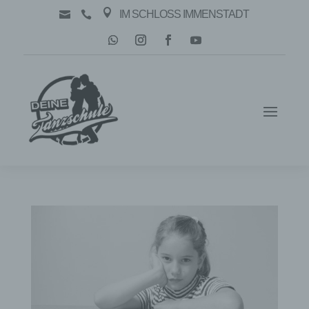

IM SCHLOSS IMMENSTADT

