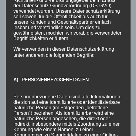
Richtlinien- und Verordnungsgeber beim Erlass
der Datenschutz-Grundverordnung (DS-GVO)
verwendet wurden. Unsere Datenschutzerklärung
Workshops für jeden am 13.04.2025 Gratis
soll sowohl für die Öffentlichkeit als auch für
teilnehmen! Anmeldng einfach per Mail an :
unsere Kunden und Geschäftspartner einfach
info@deine-tanzschule.info Am Workshop-Tag
lesbar und verständlich sein. Um dies zu
gewährleisten, möchten wir vorab die verwendeten
in unserer Tanzschule erwartet euch ein
Begrifflichkeiten erläutern.
spannendes Programm, das für alle Einsteiger
Wir verwenden in dieser Datenschutzerklärung
geeignet ist! Über den Nachmittag verteilt, habt
unter anderem die folgenden Begriffe:
ihr die...
« Ältere Einträge
A) PERSONENBEZOGENE DATEN
SUCHE
Personenbezogene Daten sind alle Informationen,
die sich auf eine identifizierte oder identifizierbare
natürliche Person (im Folgenden „betroffene
Person") beziehen. Als identifizierbar wird eine
NEUESTE BEITRÄGE
natürliche Person angesehen, die direkt oder
indirekt, insbesondere mittels Zuordnung zu einer
SCHNUPPERTAG 2026
Kennung wie einem Namen, zu einer
Kennnummer, zu Standortdaten, zu einer Online-